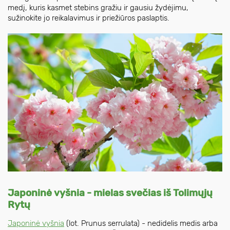
medį, kuris kasmet stebins gražiu ir gausiu žydėjimu,
sužinokite jo reikalavimus ir priežiūros paslaptis.
Japoninė vyšnia - mielas svečias iš Tolimųjų
Rytų
Japoninė vyšnia
(lot. Prunus serrulata) - nedidelis medis arba