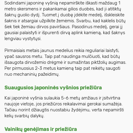
Sodindami japoninę vyšnią nepamirškite iškasti maždaug 1
metro skersmens ir pakankamai gilios duobės, kad ji atitiktų
šaknų guolio dydį. Tuomet į duobę įdėkite medelį, išskleiskite
šaknis ir atsargiai užpilkite žemėmis. Svarbu, kad kaklelis būtų
šiek tiek žemiau dirvos paviršiaus. Pasodinus medelį, gerai jį
gausiai palaistyti ir išpurenti dirvą aplink kamieną, kad šaknys
lengviau vystytųsi.
Pirmaisiais metais jaunus medelius reikia reguliariai laistyti,
ypač sausros metu. Taip pat naudinga mulčiuoti, kad būtų
išsaugota dirvožemio drėgmė ir sumažintas piktžolių augimas.
Per pirmuosius 2-3 metus kamieną taip pat reikėtų saugoti
nuo mechaninių pažeidimų.
Suaugusios japoninės vyšnios priežiūra
Kai japoninė vyšnia sulaukia 5-6 metų amžiaus ir įsitvirtina
naujoje vietoje, jos priežiūros reikalavimai gerokai sumažėja.
Tačiau norint džiaugtis nuostabiu žydėjimu, verta nepamiršti
kelių svarbių dalykų.
Vainikų genėjimas ir priežiūra