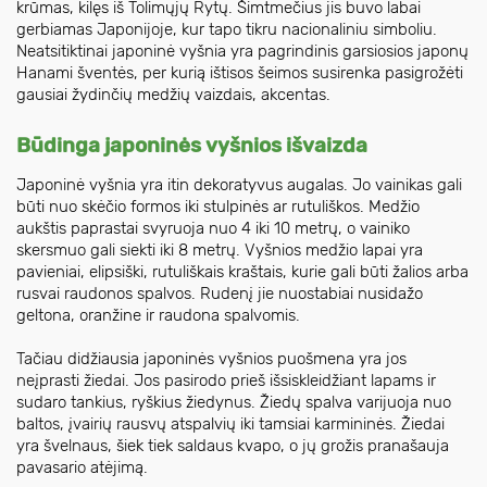
krūmas, kilęs iš Tolimųjų Rytų. Šimtmečius jis buvo labai
gerbiamas Japonijoje, kur tapo tikru nacionaliniu simboliu.
Neatsitiktinai japoninė vyšnia yra pagrindinis garsiosios japonų
Hanami šventės, per kurią ištisos šeimos susirenka pasigrožėti
gausiai žydinčių medžių vaizdais, akcentas.
Būdinga japoninės vyšnios išvaizda
Japoninė vyšnia yra itin dekoratyvus augalas. Jo vainikas gali
būti nuo skėčio formos iki stulpinės ar rutuliškos. Medžio
aukštis paprastai svyruoja nuo 4 iki 10 metrų, o vainiko
skersmuo gali siekti iki 8 metrų. Vyšnios medžio lapai yra
pavieniai, elipsiški, rutuliškais kraštais, kurie gali būti žalios arba
rusvai raudonos spalvos. Rudenį jie nuostabiai nusidažo
geltona, oranžine ir raudona spalvomis.
Tačiau didžiausia japoninės vyšnios puošmena yra jos
neįprasti žiedai. Jos pasirodo prieš išsiskleidžiant lapams ir
sudaro tankius, ryškius žiedynus. Žiedų spalva varijuoja nuo
baltos, įvairių rausvų atspalvių iki tamsiai karmininės. Žiedai
yra švelnaus, šiek tiek saldaus kvapo, o jų grožis pranašauja
pavasario atėjimą.