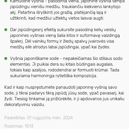
Kamuolinė vyšnia - pasodinta viena, japoninė vyšnia tampa
įspūdingu vienišu medžiu, traukiančiu kiekvieno lankytojo
akį. Patartina išryškinti jos gražią, platėjančią lają ir
užtikrinti, kad medžiui užtektų vietos laisvai augti.
Dar įspūdingesnį efektą sukursite pasodinę kelių veislių
japonines vyšnias vieną šalia kitos ir suformavę vaizdingą
špalerį. Dėl vainikų formų ir žiedų spalvų įvairovės visa
medžių eilė atrodys labai įspūdingai, ypač kai žydės.
Vyšnia japoniškame sode - nepakeičiamas šio stiliaus sodo
elementas. Ji puikiai dera su kitais būdingais augalais,
tokiais kaip azalijos, rododendrai ar formuoti krūmai. Tada
sukuriama harmoninga rytietiška kompozicija.
Kad ir kaip nuspręstumėte panaudoti japoninę vyšnią savo
sode, ji tikrai padarys tikrą įspūdį jūsų sode, ypač pavasarį, kai
žydi. Tiesiog tinkamai ją prižiūrėkite, ir ji apdovanos jus unikaliu
dekoratyviniu vaizdu.
Paskelbtas: 01 rugpjūčio mėn. 2024
Rodomas: 1513