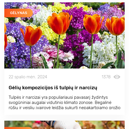
GĖLYNAS
22 spalio mėn. 2024
1378
Gėlių kompozicijos iš tulpių ir narcizų
Tulpės ir narcizai yra populiariausi pavasarį žydintys
svogūniniai augalai vidutinio klimato zonose. Begalinė
rūšių ir veislių įvairovė leidžia sukurti nepakartojamo grožio
gėlių kompozicijas.