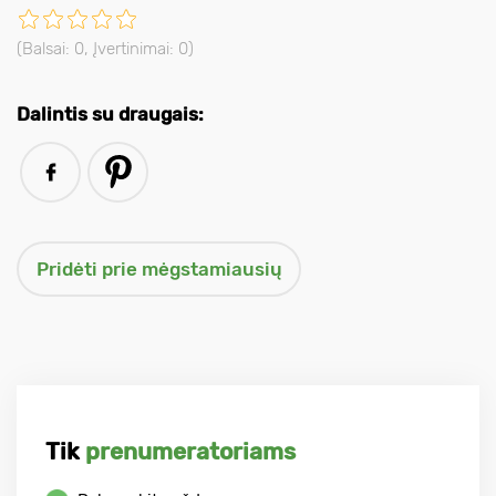
(Balsai:
0
, Įvertinimai:
0
)
Dalintis su draugais:
Tik
prenumeratoriams