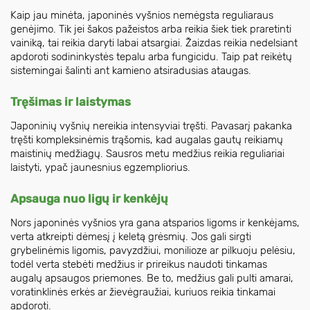
Kaip jau minėta, japoninės vyšnios nemėgsta reguliaraus
genėjimo. Tik jei šakos pažeistos arba reikia šiek tiek praretinti
vainiką, tai reikia daryti labai atsargiai. Žaizdas reikia nedelsiant
apdoroti sodininkystės tepalu arba fungicidu. Taip pat reikėtų
sistemingai šalinti ant kamieno atsiradusias ataugas.
Tręšimas ir laistymas
Japoninių vyšnių nereikia intensyviai tręšti. Pavasarį pakanka
tręšti kompleksinėmis trąšomis, kad augalas gautų reikiamų
maistinių medžiagų. Sausros metu medžius reikia reguliariai
laistyti, ypač jaunesnius egzempliorius.
Apsauga nuo ligų ir kenkėjų
Nors japoninės vyšnios yra gana atsparios ligoms ir kenkėjams,
verta atkreipti dėmesį į keletą grėsmių. Jos gali sirgti
grybelinėmis ligomis, pavyzdžiui, monilioze ar pilkuoju pelėsiu,
todėl verta stebėti medžius ir prireikus naudoti tinkamas
augalų apsaugos priemones. Be to, medžius gali pulti amarai,
voratinklinės erkės ar žievėgraužiai, kuriuos reikia tinkamai
apdoroti.