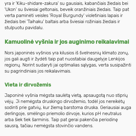
yra ir 'Kiku-shidare-zakura' su gausiais, kabančiais žiedais bei
'Ukon' su šviesiai geltonais, beveik oranžiniais žiedais. Taip pat
verta paminėti veisles 'Royal Burgundy' violetiniais lapais ir
žiedais bei 'Taihaku' baltais arba šviesiai rožiniais žiedais ir
stulpuotu pavidalu.
Kamuolinė vyšnia ir jos auginimo reikalavimai
Nors japoninės vyšnios yra kilusios iš švelnesnių klimato zonų,
jos gali augti ir žydėti taip pat nuostabiai daugelyje Lenkijos
regionų. Norint sudaryti jai optimalias sąlygas, verta susipažinti
su pagrindiniais jos reikalavimais.
Vieta ir dirvožemis
Japoninė vyšnia mėgsta saulėtą vietą, apsaugotą nuo stiprių
vėjų. Ji nemėgsta druskingo dirvožemio, todėl jos nereikėtų
sodinti prie gatvių, kur žiemą barstoma druska. Geriausiai auga
derlingoje, smėlingo priemolio dirvoje, kurios pH neutralus
arba šiek tiek šarminis. Taip pat gerai pakenčia periodinę
sausrą, tačiau nemėgsta stovinčio vandens.