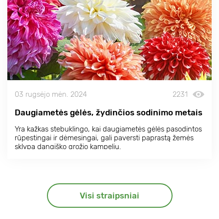
03 rugsėjo mėn. 2024
2231
Daugiametės gėlės, žydinčios sodinimo metais
Yra kažkas stebuklingo, kai daugiametės gėlės pasodintos
rūpestingai ir dėmesingai, gali paversti paprastą žemės
sklypą dangiško grožio kampeliu.
Visi straipsniai