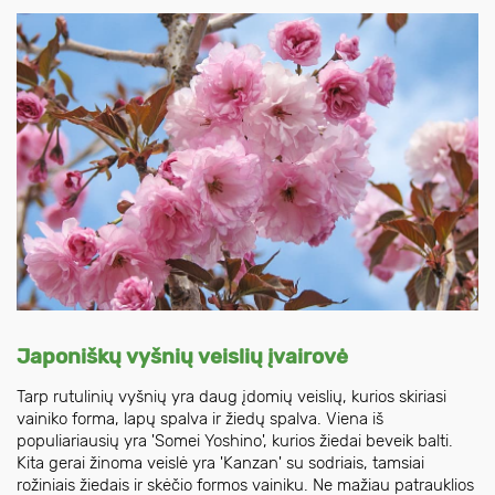
Japoniškų vyšnių veislių įvairovė
Tarp rutulinių vyšnių yra daug įdomių veislių, kurios skiriasi
vainiko forma, lapų spalva ir žiedų spalva. Viena iš
populiariausių yra 'Somei Yoshino', kurios žiedai beveik balti.
Kita gerai žinoma veislė yra 'Kanzan' su sodriais, tamsiai
rožiniais žiedais ir skėčio formos vainiku. Ne mažiau patrauklios