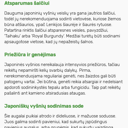
Atsparumas šalčiui
Dauguma japoninių vyšnių veislių yra gana jautrios šalčiui,
todėl jų nerekomenduojama sodinti vietovėse, kuriose žiemos
būna atšiaurios, ypač Lenkijos šiaurėje ir šiaurės rytuose.
Patartina rinktis šalčiui atsparesnes veisles, pavyzdžiui,
'Taihaku' arba 'Royal Burgundy'. Medžiai turėtų būti sodinami
apsaugotose vietose, kad jų nepažeistų šalnos.
Priežiūra ir genėjimas
Japoninės vyšnios nereikalauja intensyvios priežiūros, tačiau
reikėtų nepamiršti kelių svarbių dalykų. Pirma,
nerekomenduojama reguliariai genėti, nes žaizdos gali būti
patogenų vartai. Jei būtina, genėti reikia atsargiai ir nedelsiant
apdoroti sodininkystės tepalu arba fungicidu. Taip pat reikėtų
pašalinti ant kamieno atsiradusias ataugas.
Japoniškų vyšnių sodinimas sode
Šie augalai puikiai atrodo ir dideliuose, ir mažuose soduose.
Juos galima sodinti pavieniui, kad sukurtų įspūdingus
pavienius augalus, arba grupėmis, kad sukurtų vaizdingą