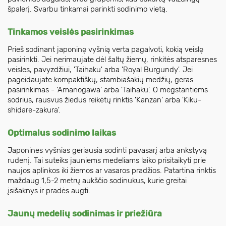
špalerį. Svarbu tinkamai parinkti sodinimo vietą.
Tinkamos veislės pasirinkimas
Prieš sodinant japoninę vyšnią verta pagalvoti, kokią veislę
pasirinkti. Jei nerimaujate dėl šaltų žiemų, rinkitės atsparesnes
veisles, pavyzdžiui, 'Taihaku' arba 'Royal Burgundy'. Jei
pageidaujate kompaktiškų, stambiašakių medžių, geras
pasirinkimas - 'Amanogawa' arba 'Taihaku'. O mėgstantiems
sodrius, rausvus žiedus reikėtų rinktis 'Kanzan' arba 'Kiku-
shidare-zakura'.
Optimalus sodinimo laikas
Japonines vyšnias geriausia sodinti pavasarį arba ankstyvą
rudenį. Tai suteiks jauniems medeliams laiko prisitaikyti prie
naujos aplinkos iki žiemos ar vasaros pradžios. Patartina rinktis
maždaug 1,5-2 metrų aukščio sodinukus, kurie greitai
įsišaknys ir pradės augti.
Jaunų medelių sodinimas ir priežiūra