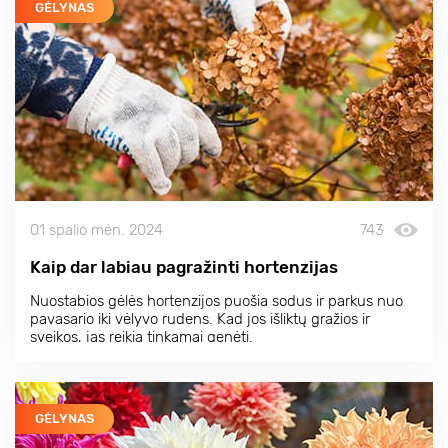
GĖLYNAS
01 spalio mėn. 2024
743
Kaip dar labiau pagražinti hortenzijas
Nuostabios gėlės hortenzijos puošia sodus ir parkus nuo
pavasario iki vėlyvo rudens. Kad jos išliktų gražios ir
sveikos, jas reikia tinkamai genėti.
GĖLYNAS