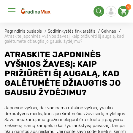
0
Pagrindinis puslapis
Sodininkystės tinklaraštis
Gėlynas
Atraskite japoninės vyšnios žavesį: kaip prižiūrėti šį augalą, kad
galėtumėte džiaugtis jo gausiu žydėjimu?
ATRASKITE JAPONINĖS
VYŠNIOS ŽAVESĮ: KAIP
PRIŽIŪRĖTI ŠĮ AUGALĄ, KAD
GALĖTUMĖTE DŽIAUGTIS JO
GAUSIU ŽYDĖJIMU?
Japoninė vyšnia, dar vadinama rutuline vyšnia, yra itin
dekoratyvus medis, kuris jau šimtmečius žavi sodų mylėtojus.
Savo nepakartojamu grožiu ir elegantišku siluetu ji pagyvina
kiekvieną namų kampelį, o kai žydi ankstyvą pavasarį, tampa
tikru gamtos apsireiškimu. Jei norite savo sode turėti šį kerintį