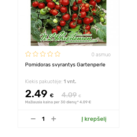
0 asmuo
Pomidoras svyrantys Gartenperle
Kiekis pakuotėje:
1 vnt.
2.49
4.09
€
€
Mažiausia kaina per 30 dienų:* 4.09 €
Į krepšelį