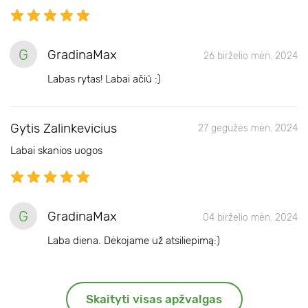
G
GradinaMax
26 birželio mėn. 2024
Labas rytas! Labai ačiū :)
Gytis Zalinkevicius
27 gegužės mėn. 2024
Labai skanios uogos
G
GradinaMax
04 birželio mėn. 2024
Laba diena. Dėkojame už atsiliepimą:)
Skaityti visas apžvalgas