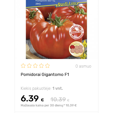
0 asmuo
Pomidorai Gigantomo F1
Kiekis pakuotėje:
1 vnt.
6.39
10.39
€
€
Mažiausia kaina per 30 dienų:* 10.39 €