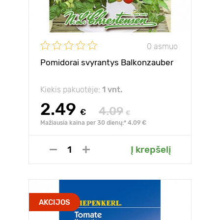
0 asmuo
Pomidorai svyrantys Balkonzauber
Kiekis pakuotėje:
1 vnt.
2.49
4.09
€
€
Mažiausia kaina per 30 dienų:* 4.09 €
Į krepšelį
AKCIJOS