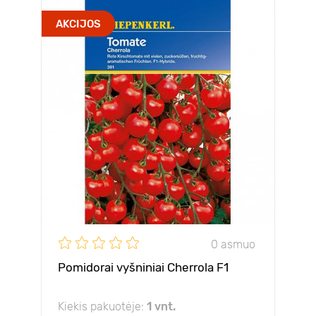
AKCIJOS
0 asmuo
Pomidorai vyšniniai Cherrola F1
Kiekis pakuotėje:
1 vnt.