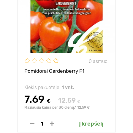
0 asmuo
Pomidorai Gardenberry F1
Kiekis pakuotėje:
1 vnt.
7.69
12.59
€
€
Mažiausia kaina per 30 dienų:* 12.59 €
Į krepšelį