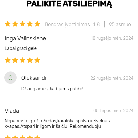
PALIKITE ATSILIEPIMĄ
Bendras įvertinimas: 4.8
95 asmuo
Inga Valinskiene
18 rugsėjo mėn. 2024
Labai grazi gele
G
Oleksandr
22 rugsėjo mėn. 2024
Džiaugiamės, kad jums patiko!
Vlada
05 liepos mėn. 2024
Nepaprasto grožio žiedas,karališka spalva ir švelnus
kvapas.Atspari ir ligom ir šalčiui.Rekomenduoju