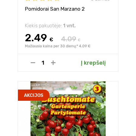
Pomidorai San Marzano 2
Kiekis pakuotėje:
1 vnt.
2.49
4.09
€
€
Mažiausia kaina per 30 dienų:* 4.09 €
Į krepšelį
AKCIJOS