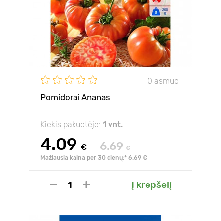
0 asmuo
Pomidorai Ananas
Kiekis pakuotėje:
1 vnt.
4.09
6.69
€
€
Mažiausia kaina per 30 dienų:* 6.69 €
Į krepšelį