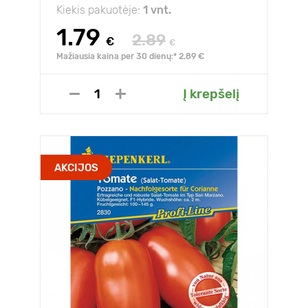
Kiekis pakuotėje:
1 vnt.
1.79
2.89
€
€
Mažiausia kaina per 30 dienų:* 2.89 €
Į krepšelį
AKCIJOS