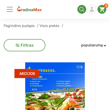
0
Pagrindinis puslapis
Visos prekės
Filtras
populiarumą
AKCIJOS