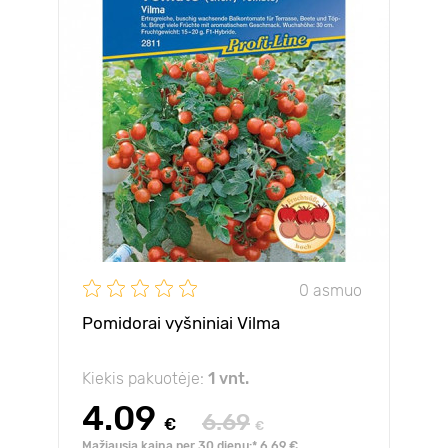
0 asmuo
Pomidorai vyšniniai Vilma
Kiekis pakuotėje:
1 vnt.
4.09
6.69
€
€
Mažiausia kaina per 30 dienų:* 6.69 €