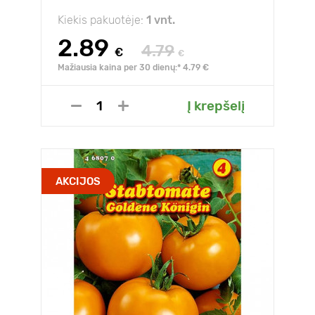
Kiekis pakuotėje:
1 vnt.
2.89
4.79
€
€
Mažiausia kaina per 30 dienų:* 4.79 €
Į krepšelį
AKCIJOS