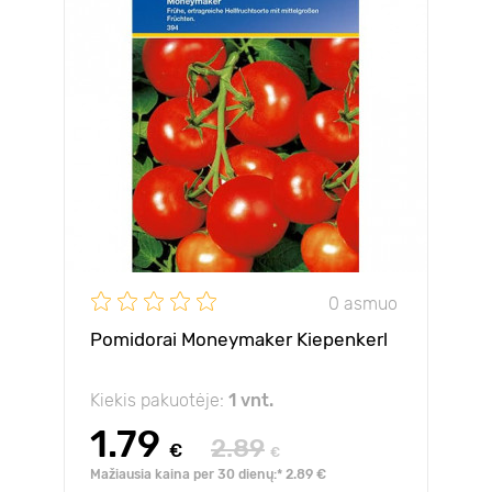
0 asmuo
Pomidorai Moneymaker Kiepenkerl
Kiekis pakuotėje:
1 vnt.
1.79
2.89
€
€
Mažiausia kaina per 30 dienų:* 2.89 €