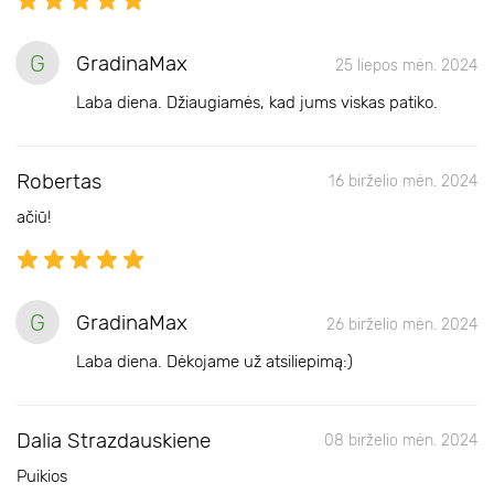
G
GradinaMax
25 liepos mėn. 2024
Laba diena. Džiaugiamės, kad jums viskas patiko.
Robertas
16 birželio mėn. 2024
ačiū!
G
GradinaMax
26 birželio mėn. 2024
Laba diena. Dėkojame už atsiliepimą:)
Dalia Strazdauskiene
08 birželio mėn. 2024
Puikios