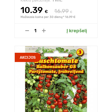
Kiekis pakuotėje:
1 vnt.
10.39
16.99
€
€
Mažiausia kaina per 30 dienų:* 16.99 €
Į krepšelį
AKCIJOS