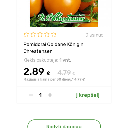
0 asmuo
Pomidorai Goldene Königin
Chrestensen
Kiekis pakuotėje:
1 vnt.
2.89
4.79
€
€
Mažiausia kaina per 30 dienų:* 4.79 €
Į krepšelį
Rodyti daugiau