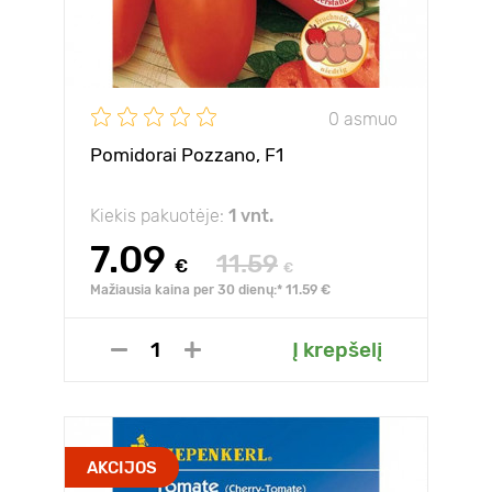
0 asmuo
Pomidorai Pozzano, F1
Kiekis pakuotėje:
1 vnt.
7.09
11.59
€
€
Mažiausia kaina per 30 dienų:* 11.59 €
Į krepšelį
AKCIJOS