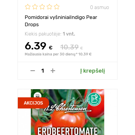
0 asmuo
Pomidorai vyšniniaiIndigo Pear
Drops
Kiekis pakuotėje:
1 vnt.
6.39
10.39
€
€
Mažiausia kaina per 30 dienų:* 10.39 €
Į krepšelį
AKCIJOS