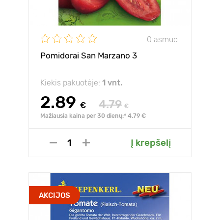
0 asmuo
Pomidorai San Marzano 3
Kiekis pakuotėje:
1 vnt.
2.89
4.79
€
€
Mažiausia kaina per 30 dienų:* 4.79 €
Į krepšelį
AKCIJOS