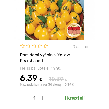
0 asmuo
Pomidorai vyšniniai Yellow
Pearshaped
Kiekis pakuotėje:
1 vnt.
6.39
10.39
€
€
Mažiausia kaina per 30 dienų:* 10.39 €
Į krepšelį