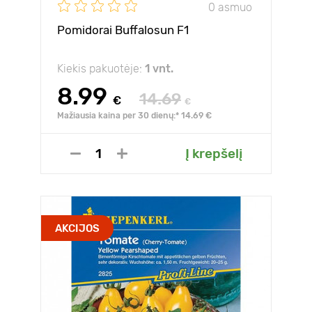
0 asmuo
Pomidorai Buffalosun F1
Kiekis pakuotėje:
1 vnt.
8.99
14.69
€
€
Mažiausia kaina per 30 dienų:* 14.69 €
Į krepšelį
AKCIJOS