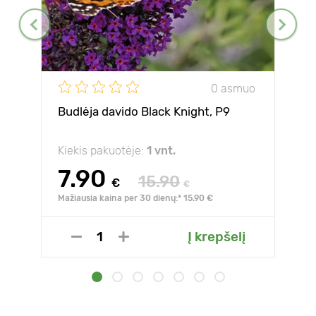
0 asmuo
Budlėja davido Black Knight, P9
Kiekis pakuotėje:
1 vnt.
7.90
15.90
€
€
Mažiausia kaina per 30 dienų:* 15.90 €
Į krepšelį