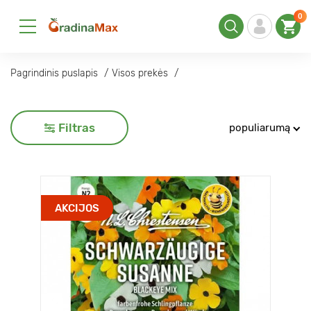
0
Pagrindinis puslapis
Visos prekės
Filtras
populiarumą
AKCIJOS