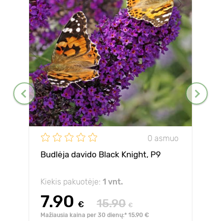
0 asmuo
Budlėja davido Black Knight, P9
Kiekis pakuotėje:
1 vnt.
7.90
15.90
€
€
Mažiausia kaina per 30 dienų:* 15.90 €