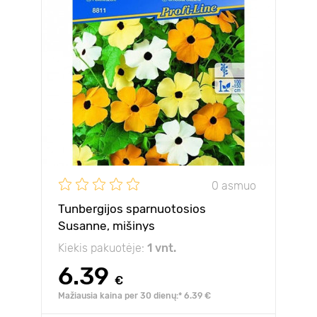
0 asmuo
Tunbergijos sparnuotosios
Susanne, mišinys
Kiekis pakuotėje:
1 vnt.
6.39
€
Mažiausia kaina per 30 dienų:* 6.39 €