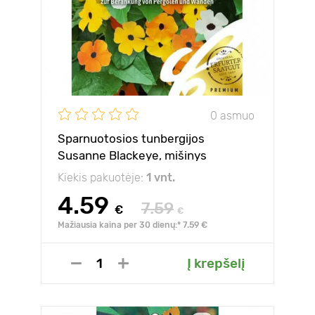
0 asmuo
Sparnuotosios tunbergijos
Susanne Blackeye, mišinys
Kiekis pakuotėje:
1 vnt.
4.59
7.59
€
€
Mažiausia kaina per 30 dienų:* 7.59 €
Į krepšelį