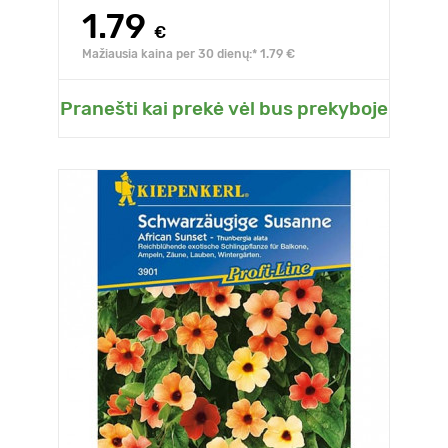
1.79
€
Mažiausia kaina per 30 dienų:* 1.79 €
Pranešti kai prekė vėl bus prekyboje