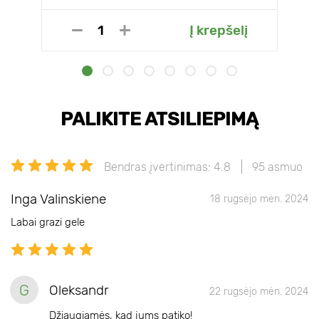
Į krepšelį
PALIKITE ATSILIEPIMĄ
Bendras įvertinimas: 4.8
95 asmuo
Inga Valinskiene
18 rugsėjo mėn. 2024
Labai grazi gele
G
Oleksandr
22 rugsėjo mėn. 2024
Džiaugiamės, kad jums patiko!