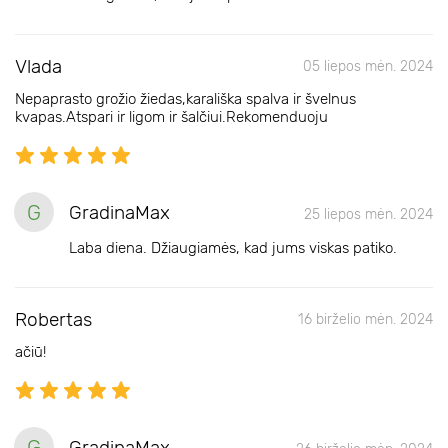
Vlada
05 liepos mėn. 2024
Nepaprasto grožio žiedas,karališka spalva ir švelnus
kvapas.Atspari ir ligom ir šalčiui.Rekomenduoju
G
GradinaMax
25 liepos mėn. 2024
Laba diena. Džiaugiamės, kad jums viskas patiko.
Robertas
16 birželio mėn. 2024
ačiū!
G
GradinaMax