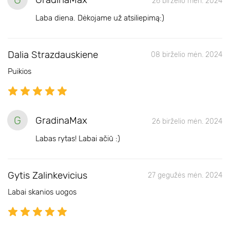
26 birželio mėn. 2024
Laba diena. Dėkojame už atsiliepimą:)
Dalia Strazdauskiene
08 birželio mėn. 2024
Puikios
G
GradinaMax
26 birželio mėn. 2024
Labas rytas! Labai ačiū :)
Gytis Zalinkevicius
27 gegužės mėn. 2024
Labai skanios uogos