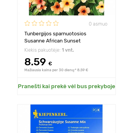
0 asmuo
Tunbergijos sparnuotosios
Susanne African Sunset
Kiekis pakuotėje:
1 vnt.
8.59
€
Mažiausia kaina per 30 dienų:* 8.59 €
Pranešti kai prekė vėl bus prekyboje