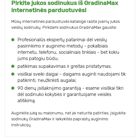
Pirkite jukos sodinukus iš GradinaMax
internetinės parduotuvės!
Mūsų internetinės parduotuvės kataloge rasite įvairių jukos
veislių sodinukų. Pirkdami sodinukus GradinaMax gausite:
Profesionalūs ekspertų patarimai dėl veislių
pasirinkimo ir auginimo metodų - pokalbiais
internetu, telefonu, socialiniais tinklais - bet kokiu
jums patogiu būdu;
patikimas supakavimas ir greitas pristatymas;
visiškai sveiki daigai - daigams auginti naudojami tik
patikrinti, neužkrėsti augalai;
90 dienų įsišaknijimo garantiją - esame visiškai tikri
dėl sodinuko kokybės ir garantuojame veislės
atitikimą.
Auginkite juką su malonumu, net jei neturite patirties. Įsigykite
sodinukų GradinaMax ir laikykitės paprastų auginimo
instrukcijų.