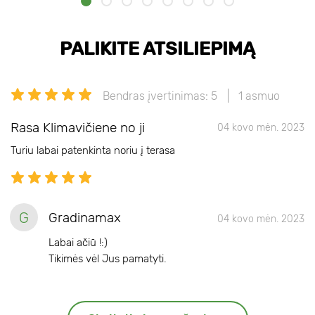
PALIKITE ATSILIEPIMĄ
Bendras įvertinimas: 5
1 asmuo
Rasa Klimavičiene no ji
04 kovo mėn. 2023
Turiu labai patenkinta noriu į terasa
G
Gradinamax
04 kovo mėn. 2023
Labai ačiū !:)
Tikimės vėl Jus pamatyti.