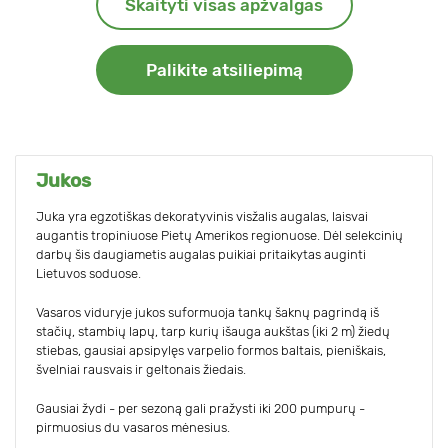
Skaityti visas apžvalgas
Palikite atsiliepimą
Jukos
Juka yra egzotiškas dekoratyvinis visžalis augalas, laisvai
augantis tropiniuose Pietų Amerikos regionuose. Dėl selekcinių
darbų šis daugiametis augalas puikiai pritaikytas auginti
Lietuvos soduose.
Vasaros viduryje jukos suformuoja tankų šaknų pagrindą iš
stačių, stambių lapų, tarp kurių išauga aukštas (iki 2 m) žiedų
stiebas, gausiai apsipylęs varpelio formos baltais, pieniškais,
švelniai rausvais ir geltonais žiedais.
Gausiai žydi - per sezoną gali pražysti iki 200 pumpurų -
pirmuosius du vasaros mėnesius.