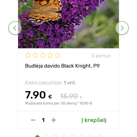
0 asmuo
Budlėja davido Black Knight, P9
Kiekis pakuotėje:
1 vnt.
7.90
15.90
€
€
Mažiausia kaina per 30 dienų:* 15.90 €
Į krepšelį