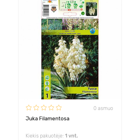
0 asmuo
Juka Filamentosa
Kiekis pakuotėje:
1 vnt.