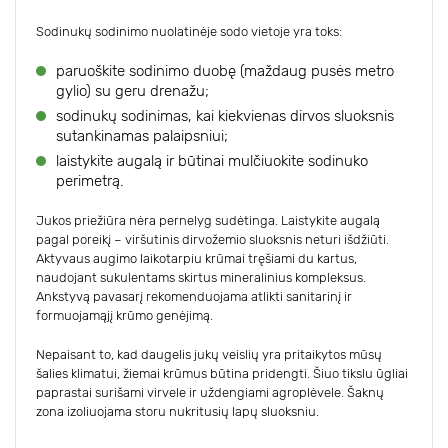
Sodinukų sodinimo nuolatinėje sodo vietoje yra toks:
paruoškite sodinimo duobę (maždaug pusės metro
gylio) su geru drenažu;
sodinukų sodinimas, kai kiekvienas dirvos sluoksnis
sutankinamas palaipsniui;
laistykite augalą ir būtinai mulčiuokite sodinuko
perimetrą.
Jukos priežiūra nėra pernelyg sudėtinga. Laistykite augalą
pagal poreikį – viršutinis dirvožemio sluoksnis neturi išdžiūti.
Aktyvaus augimo laikotarpiu krūmai tręšiami du kartus,
naudojant sukulentams skirtus mineralinius kompleksus.
Ankstyvą pavasarį rekomenduojama atlikti sanitarinį ir
formuojamąjį krūmo genėjimą.
Nepaisant to, kad daugelis jukų veislių yra pritaikytos mūsų
šalies klimatui, žiemai krūmus būtina pridengti. Šiuo tikslu ūgliai
paprastai surišami virvele ir uždengiami agroplėvele. Šaknų
zona izoliuojama storu nukritusių lapų sluoksniu.