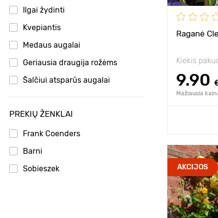
Pozicija
Ilgai žydinti
Kvepiantis
Atsparumas š
Raganė Cle
Medaus augalai
Kiekis paku
Geriausia draugija rožėms
9.90
Šalčiui atsparūs augalai
Mažiausia kain
PREKIŲ ŽENKLAI
Pridėk
Frank Coenders
Barni
Privalumai
AKCIJOS
Sobieszek
Aukštis
Tarpai