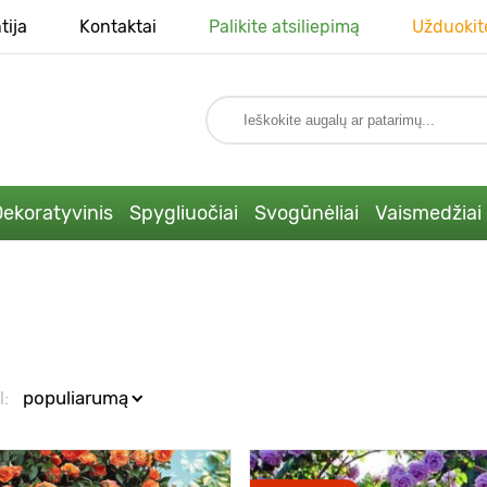
tija
Kontaktai
Palikite atsiliepimą
Užduokit
ekoratyvinis
Spygliuočiai
Svogūnėliai
Vaismedžiai
l:
populiarumą