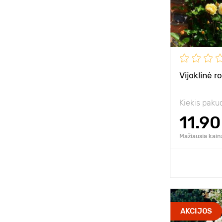
Pozicija
Atsparumas š
Vijoklinė r
Kiekis paku
11.90
Mažiausia kain
Pridėk
Privalumai
AKCIJOS