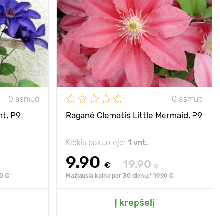
rališko sodo
sukūrimui
50 - 200 cm
100 - 120 cm
aulė, pusiau
išsklaidyta
0 asmuo
0 asmuo
- 28°С
nt, P9
Raganė Clematis Little Mermaid, P9
Kiekis pakuotėje:
1 vnt.
9.90
19.90
€
€
90 €
Mažiausia kaina per 30 dienų:* 19.90 €
o sodo
Pridėkite prie mano sodo
Į krepšelį