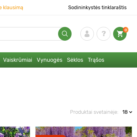
e klausimą
Sodininkystės tinklaraštis
0
Vaiskrūmiai
Vynuogės
Sėklos
Trąšos
Produktai svetainėje:
18