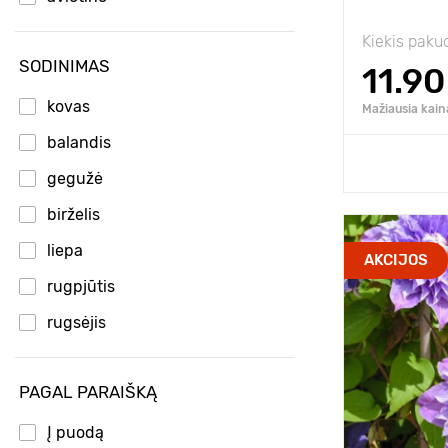
violetinė
Kiekis paku
SODINIMAS
11.90
kovas
Mažiausia kain
balandis
Pridėk
gegužė
birželis
liepa
Type pots
AKCIJOS
rugpjūtis
Privalumai
rugsėjis
spalis
Aukštis
PAGAL PARAIŠKĄ
lapkritis
Tarpai
Į puodą