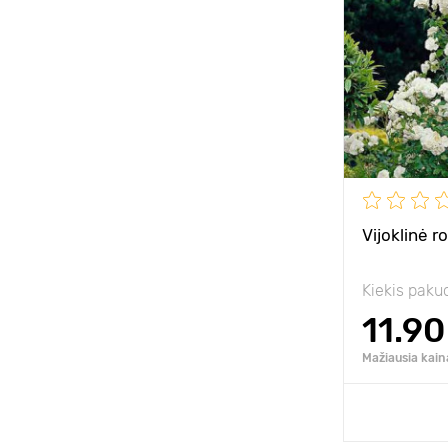
Aukštis
Tarpai
Pozicija
Atsparumas š
Vijoklinė r
Kiekis paku
11.90
Mažiausia kain
Pridėk