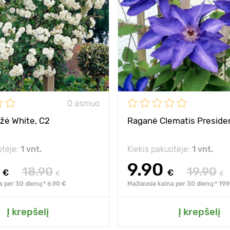
Privalumai
ka
250 - 300 cm
150 - 200 cm
Aukštis
1
saulė
Tarpai
alčiui
atsparus šalčiui
Pozicija
s
0 asmuo
Atsparumas šalčiui
ožė White, C2
Raganė Clematis Preside
otėje:
1 vnt.
Kiekis pakuotėje:
1 vnt.
9.90
18.90
19.90
€
€
€
€
a per 30 dienų:* 6.90 €
Mažiausia kaina per 30 dienų:* 19.
ite prie mano sodo
Pridėkite prie man
Į krepšelį
Į krepšelį