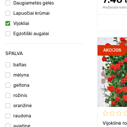
Daugiametės gėlės
Mažiausia kain
Lapuočiai krūmai
Pridėk
Vijokliai
Egzotiški augalai
Puikūs pasiūlymai!
Type pots
AKCIJOS
SPALVA
Dekoratyviniai augalai
Privalumai
Dekoratyviniai krūmai
baltas
mėlyna
Sodinuko am
geltona
Aukštis
rožinis
Tarpai
oranžinė
Pozicija
raudona
Vijoklinė 
Atsparumas š
avietinė