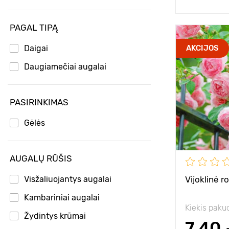
Lanksvos
PAGAL TIPĄ
Mandevilė
Type pots
Pasifloros
Daigai
AKCIJOS
Raganės („Clematis“)
Privalumai
Daugiamečiai augalai
Rožės
PASIRINKIMAS
Sausmedžiai
Sodinuko am
Stambiažiedės rožės
Gėlės
Aukštis
Vijoklinės rožės
Visterijos
AUGALŲ RŪŠIS
Tarpai
Vynvytis penkialapis
Pozicija
Visžaliuojantys augalai
Vijoklinė r
Kambariniai augalai
Atsparumas š
Kiekis paku
Žydintys krūmai
7.40