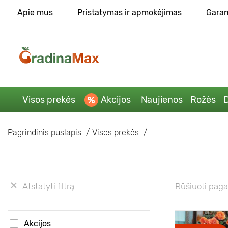
Apie mus
Pristatymas ir apmokėjimas
Garan
Visos prekės
Akcijos
Naujienos
Rožės
D
Pagrindinis puslapis
Visos prekės
Atstatyti filtrą
Rūšiuoti paga
Akcijos