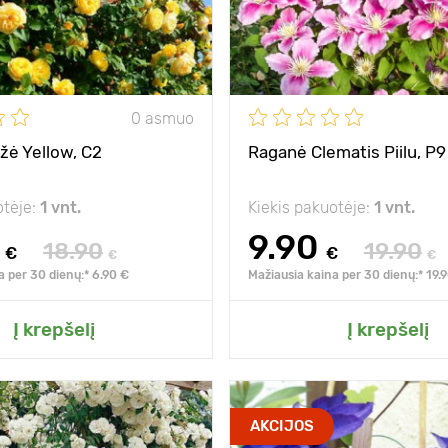
saulė
Tarpai
alčiui
atsparus šalčiui
Pozicija
s
0 asmuo
Atsparumas šalčiui
ožė Yellow, C2
Raganė Clematis Piilu, P9
otėje:
1 vnt.
Kiekis pakuotėje:
1 vnt.
9.90
18.90
19.90
€
€
€
€
a per 30 dienų:* 6.90 €
Mažiausia kaina per 30 dienų:* 19.
ite prie mano sodo
Pridėkite prie man
Į krepšelį
Į krepšelį
gausus žydėjimas
Type pots
AKCIJOS
visą sezoną