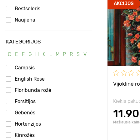
Privalumai
AKCIJOS
Bestseleris
Aukštis
Naujiena
Tarpai
Pozicija
KATEGORIJOS
Atsparumas š
C
E
F
G
H
K
L
M
P
R
S
V
Campsis
English Rose
Vijoklinė r
Floribunda rožė
Kiekis paku
Forsitijos
11.90
Gebenės
Mažiausia kain
Hortenzijos
Kinrožės
Pridėk