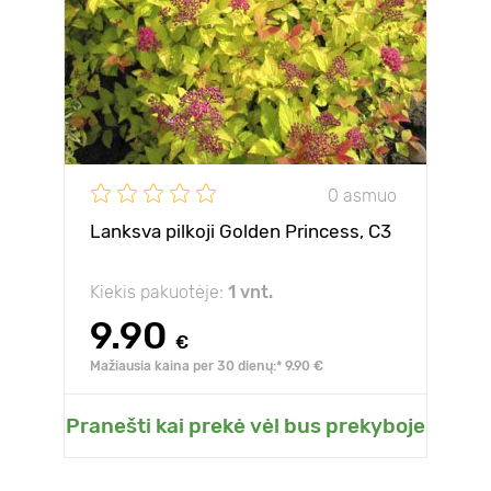
0 asmuo
Lanksva pilkoji Golden Princess, C3
Kiekis pakuotėje:
1 vnt.
9.90
€
Mažiausia kaina per 30 dienų:* 9.90 €
Pranešti kai prekė vėl bus prekyboje