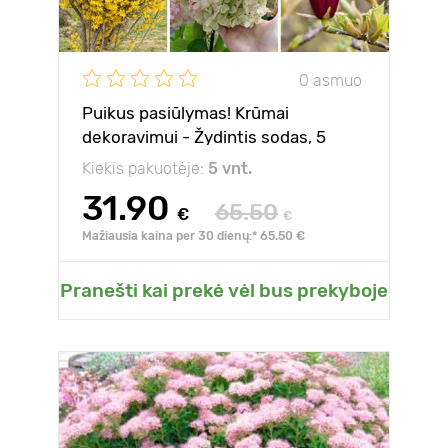
0 asmuo
Puikus pasiūlymas! Krūmai
dekoravimui - Žydintis sodas, 5
sodinukų rinkinys
Kiekis pakuotėje:
5 vnt.
31.90
65.50
€
€
Mažiausia kaina per 30 dienų:* 65.50 €
Pranešti kai prekė vėl bus prekyboje