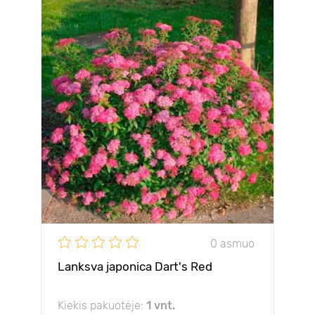
0 asmuo
Lanksva japonica Dart's Red
Kiekis pakuotėje:
1 vnt.