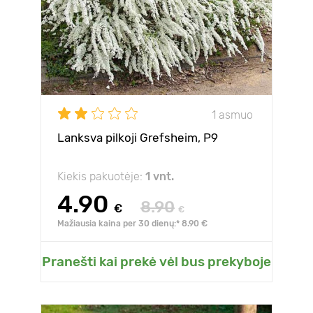
1 asmuo
Lanksva pilkoji Grefsheim, P9
Kiekis pakuotėje:
1 vnt.
4.90
8.90
€
€
Mažiausia kaina per 30 dienų:* 8.90 €
Pranešti kai prekė vėl bus prekyboje