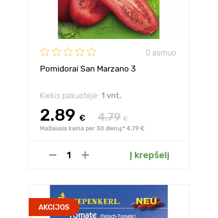
0 asmuo
Pomidorai San Marzano 3
Kiekis pakuotėje:
1 vnt.
2.89
4.79
€
€
Mažiausia kaina per 30 dienų:* 4.79 €
Į krepšelį
AKCIJOS