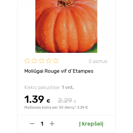
0 asmuo
Moliūgai Rouge vif d´Etampes
Kiekis pakuotėje:
1 vnt.
1.39
2.29
€
€
Mažiausia kaina per 30 dienų:* 2.29 €
Į krepšelį