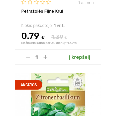
0 asmuo
Petražolės Fijne Krul
Kiekis pakuotėje:
1 vnt.
0.79
1.39
€
€
Mažiausia kaina per 30 dienų:* 1.39 €
Į krepšelį
AKCIJOS