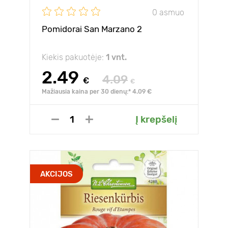
0 asmuo
Pomidorai San Marzano 2
Kiekis pakuotėje:
1 vnt.
2.49
4.09
€
€
Mažiausia kaina per 30 dienų:* 4.09 €
Į krepšelį
AKCIJOS