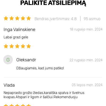
PALIKITE ATSILIEPIMĄ
Bendras įvertinimas: 4.8
95 asmuo
Inga Valinskiene
18 rugsėjo mėn. 2024
Labai grazi gele
G
Oleksandr
22 rugsėjo mėn. 2024
Džiaugiamės, kad jums patiko!
Vlada
05 liepos mėn. 2024
Nepaprasto grožio žiedas,karališka spalva ir švelnus
kvapas.Atspari ir ligom ir šalčiui.Rekomenduoju