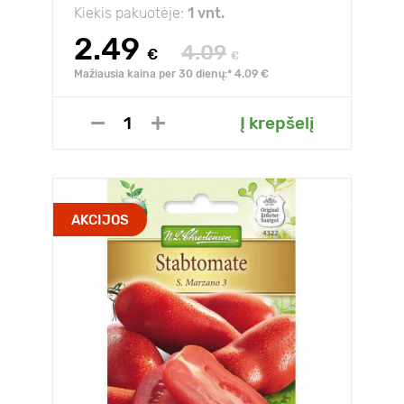
Kiekis pakuotėje:
1 vnt.
2.49
4.09
€
€
Mažiausia kaina per 30 dienų:* 4.09 €
Į krepšelį
AKCIJOS