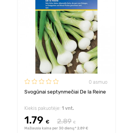
0 asmuo
Svogūnai septynmečiai De la Reine
Kiekis pakuotėje:
1 vnt.
1.79
2.89
€
€
Mažiausia kaina per 30 dienų:* 2.89 €