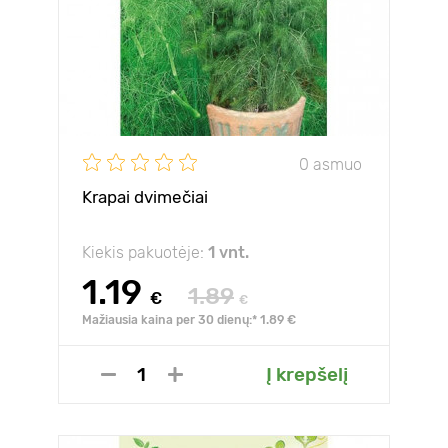
0 asmuo
Krapai dvimečiai
Kiekis pakuotėje:
1 vnt.
1.19
1.89
€
€
Mažiausia kaina per 30 dienų:* 1.89 €
Į krepšelį