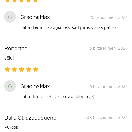
G
GradinaMax
25 liepos mėn. 2024
Laba diena. Džiaugiamės, kad jums viskas patiko.
Robertas
16 birželio mėn. 2024
ačiū!
G
GradinaMax
26 birželio mėn. 2024
Laba diena. Dėkojame už atsiliepimą:)
Dalia Strazdauskiene
08 birželio mėn. 2024
Puikios