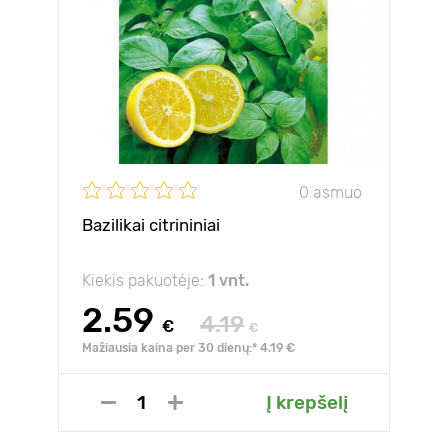
0 asmuo
Bazilikai citrininiai
Kiekis pakuotėje:
1 vnt.
2.59
4.19
€
€
Mažiausia kaina per 30 dienų:* 4.19 €
Į krepšelį