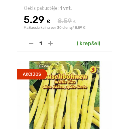
Kiekis pakuotėje:
1 vnt.
5.29
8.59
€
€
Mažiausia kaina per 30 dienų:* 8.59 €
Į krepšelį
AKCIJOS