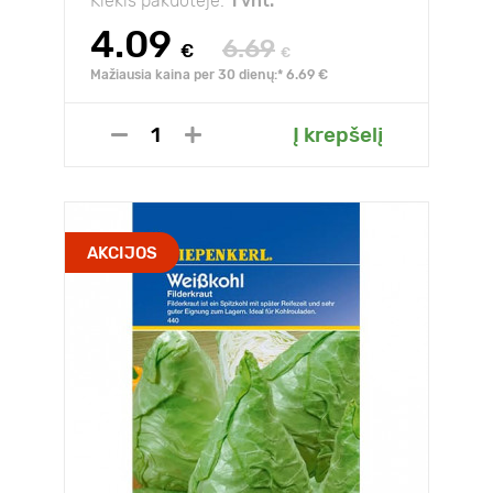
Kiekis pakuotėje:
1 vnt.
4.09
6.69
€
€
Mažiausia kaina per 30 dienų:* 6.69 €
Į krepšelį
AKCIJOS