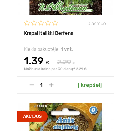
0 asmuo
Krapai itališki Berfena
Kiekis pakuotėje:
1 vnt.
1.39
2.29
€
€
Mažiausia kaina per 30 dienų:* 2.29 €
Į krepšelį
AKCIJOS