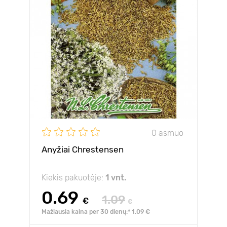
0 asmuo
Anyžiai Chrestensen
Kiekis pakuotėje:
1 vnt.
0.69
1.09
€
€
Mažiausia kaina per 30 dienų:* 1.09 €