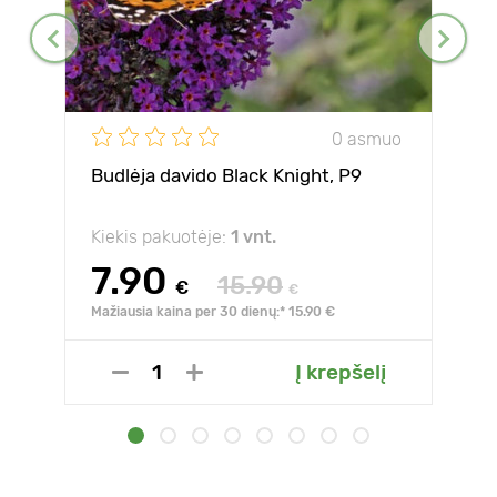
0 asmuo
Budlėja davido Black Knight, P9
Kiekis pakuotėje:
1 vnt.
7.90
15.90
€
€
Mažiausia kaina per 30 dienų:* 15.90 €
Į krepšelį