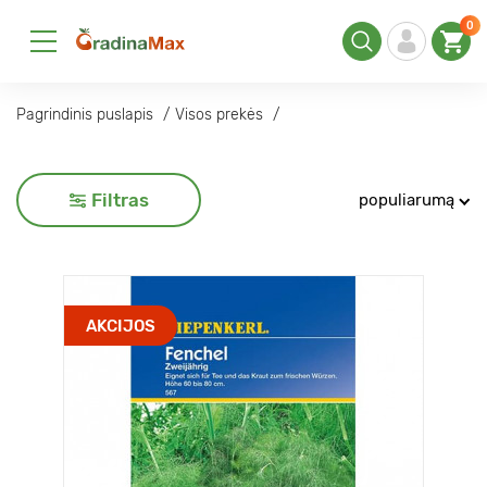
0
Pagrindinis puslapis
Visos prekės
Filtras
populiarumą
AKCIJOS