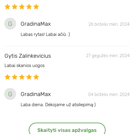
G
GradinaMax
26 birželio mėn. 2024
Labas rytas! Labai ačiū :)
Gytis Zalinkevicius
27 gegužės mėn. 2024
Labai skanios uogos
G
GradinaMax
04 birželio mėn. 2024
Laba diena. Dėkojame už atsiliepimą:)
Skaityti visas apžvalgas