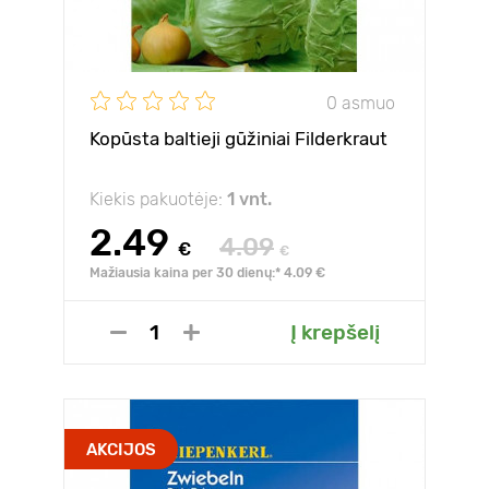
0 asmuo
Kopūsta baltieji gūžiniai Filderkraut
Kiekis pakuotėje:
1 vnt.
2.49
4.09
€
€
Mažiausia kaina per 30 dienų:* 4.09 €
Į krepšelį
AKCIJOS