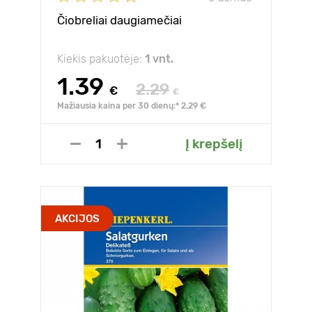
Čiobreliai daugiamečiai
Kiekis pakuotėje:
1 vnt.
1.39
2.29
€
€
Mažiausia kaina per 30 dienų:* 2.29 €
Į krepšelį
AKCIJOS