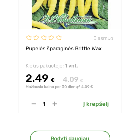
0 asmuo
Pupelės šparaginės Brittle Wax
Kiekis pakuotėje:
1 vnt.
2.49
4.09
€
€
Mažiausia kaina per 30 dienų:* 4.09 €
Į krepšelį
Rodyti daugiau