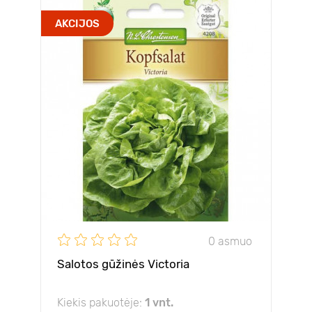
AKCIJOS
0 asmuo
Salotos gūžinės Victoria
Kiekis pakuotėje:
1 vnt.