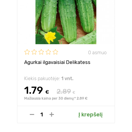
0 asmuo
Agurkai ilgavaisiai Delikatess
Kiekis pakuotėje:
1 vnt.
1.79
2.89
€
€
Mažiausia kaina per 30 dienų:* 2.89 €
Į krepšelį