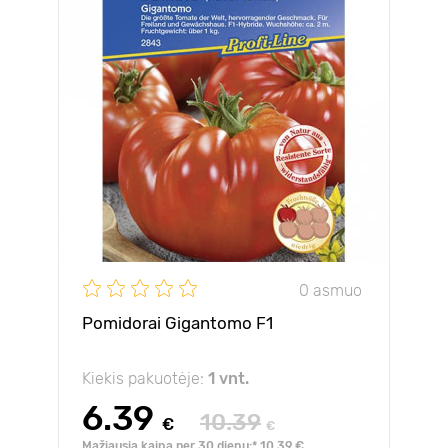
0 asmuo
Pomidorai Gigantomo F1
Kiekis pakuotėje:
1 vnt.
6.39
10.39
€
€
Mažiausia kaina per 30 dienų:* 10.39 €