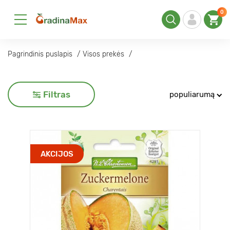
0
Pagrindinis puslapis
Visos prekės
Filtras
populiarumą
AKCIJOS