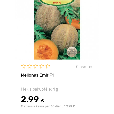
0 asmuo
Melionas Emir F1
Kiekis pakuotėje:
1 g
2.99
€
Mažiausia kaina per 30 dienų:* 2.99 €