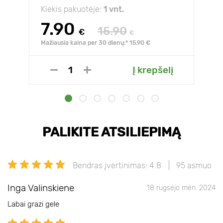
Kiekis pakuotėje:
1 vnt.
7.90
15.90
€
€
Mažiausia kaina per 30 dienų:* 15.90 €
Į krepšelį
PALIKITE ATSILIEPIMĄ
Bendras įvertinimas: 4.8
95 asmuo
Inga Valinskiene
18 rugsėjo mėn. 2024
Labai grazi gele