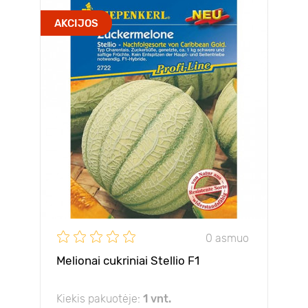
AKCIJOS
0 asmuo
Melionai cukriniai Stellio F1
Kiekis pakuotėje:
1 vnt.