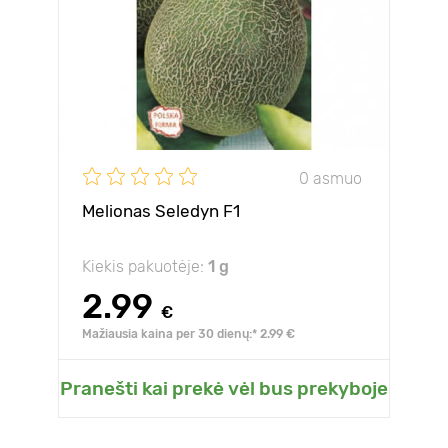
0 asmuo
Melionas Seledyn F1
Kiekis pakuotėje:
1 g
2.99
€
Mažiausia kaina per 30 dienų:* 2.99 €
Pranešti kai prekė vėl bus prekyboje