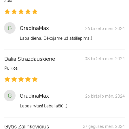
ačiū!
G
GradinaMax
26 birželio mėn. 2024
Laba diena. Dėkojame už atsiliepimą:)
Dalia Strazdauskiene
08 birželio mėn. 2024
Puikios
G
GradinaMax
26 birželio mėn. 2024
Labas rytas! Labai ačiū :)
Gytis Zalinkevicius
27 gegužės mėn. 2024