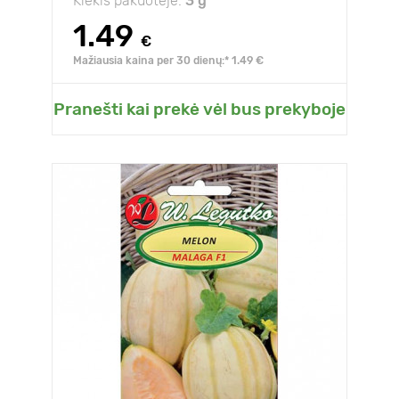
Kiekis pakuotėje:
3 g
1.49
€
Mažiausia kaina per 30 dienų:* 1.49 €
Pranešti kai prekė vėl bus prekyboje