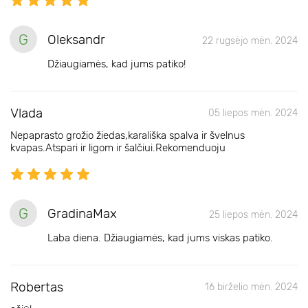
G
Oleksandr
22 rugsėjo mėn. 2024
Džiaugiamės, kad jums patiko!
Vlada
05 liepos mėn. 2024
Nepaprasto grožio žiedas,karališka spalva ir švelnus
kvapas.Atspari ir ligom ir šalčiui.Rekomenduoju
G
GradinaMax
25 liepos mėn. 2024
Laba diena. Džiaugiamės, kad jums viskas patiko.
Robertas
16 birželio mėn. 2024