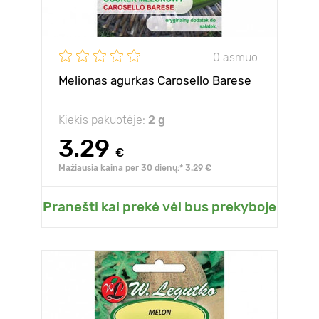
0 asmuo
Melionas agurkas Carosello Barese
Kiekis pakuotėje:
2 g
3.29
€
Mažiausia kaina per 30 dienų:* 3.29 €
Pranešti kai prekė vėl bus prekyboje