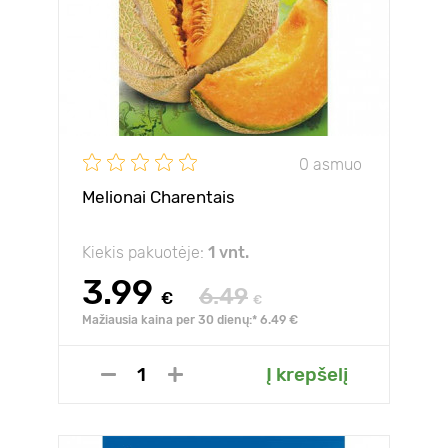
0 asmuo
Melionai Charentais
Kiekis pakuotėje:
1 vnt.
3.99
6.49
€
€
Mažiausia kaina per 30 dienų:* 6.49 €
Į krepšelį