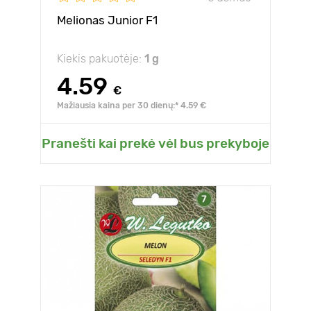
Melionas Junior F1
Kiekis pakuotėje:
1 g
4.59
€
Mažiausia kaina per 30 dienų:* 4.59 €
Pranešti kai prekė vėl bus prekyboje