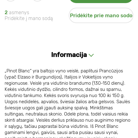
2
asmenys
Pridėkite prie mano sodo
Pridėkite į mano sodą
Informacija
„Pinot Blanc“ yra baltojo vyno veislė, paplitusi Prancūzijos
(ypač Elzaso ir Burgundijos), Italijos ir Vokietijos vyno
regionuose. Veislė yra vidutinio brandumo (130-150 dienų).
Kekės vidutinio dydžio, cilindro formos, dažnai su sparnu,
vidutinio tankumo. Kekės svoris svyruoja nuo 100 iki 150 g.
Uogos nedidelės, apvalios, šviesiai žalios arba gelsvos. Saulės
šviesoje uogos gali įgauti auksinę spalvą. Minkštimas
sultingas, neutralaus skonio. Odelė plona, todėl vaisius reikia
skinti atsargiai. Veislės derlius priklauso nuo auginimo regiono
ir sąlygų, tačiau paprastai būna vidutinis. Iš Pinot Blanc
gaminami lengvi, gaivūs, sausi arba pusiau sausi vynai,