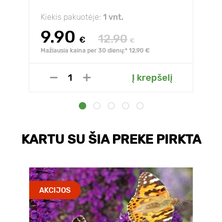
Kiekis pakuotėje:
1 vnt.
9.90
12.90
€
€
Mažiausia kaina per 30 dienų:* 12.90 €
Į krepšelį
KARTU SU ŠIA PREKE PIRKTA
AKCIJOS