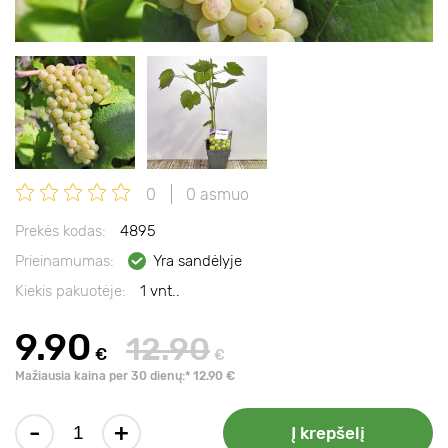
0
0 asmuo
Prekės kodas:
4895
Prieinamumas:
Yra sandėlyje
Kiekis pakuotėje:
1 vnt..
9.90
12.90
€
€
Mažiausia kaina per 30 dienų:* 12.90 €
-
+
Į krepšelį