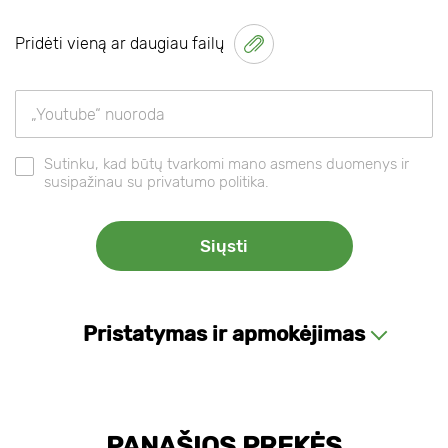
Pridėti vieną ar daugiau failų
Sutinku, kad būtų tvarkomi mano asmens duomenys ir
susipažinau su privatumo politika.
Pristatymas ir apmokėjimas
PANAŠIOS PREKĖS