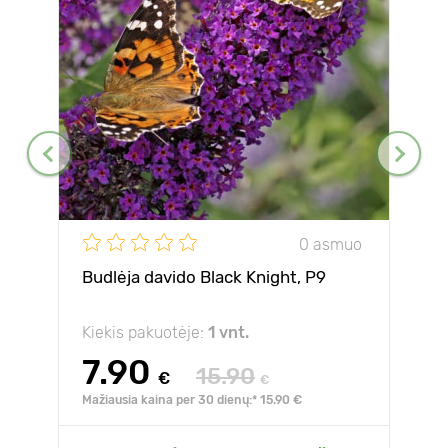
0 asmuo
Budlėja davido Black Knight, P9
Kiekis pakuotėje:
1 vnt.
7.90
15.90
€
€
Mažiausia kaina per 30 dienų:* 15.90 €