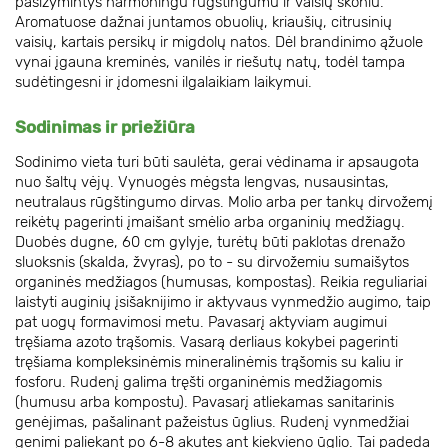
pasižymintys harmoningu rūgštingumu ir vaisių skoniu.
Aromatuose dažnai juntamos obuolių, kriaušių, citrusinių
vaisių, kartais persikų ir migdolų natos. Dėl brandinimo ąžuole
vynai įgauna kreminės, vanilės ir riešutų natų, todėl tampa
sudėtingesni ir įdomesni ilgalaikiam laikymui.
Sodinimas ir priežiūra
Sodinimo vieta turi būti saulėta, gerai vėdinama ir apsaugota
nuo šaltų vėjų. Vynuogės mėgsta lengvas, nusausintas,
neutralaus rūgštingumo dirvas. Molio arba per tankų dirvožemį
reikėtų pagerinti įmaišant smėlio arba organinių medžiagų.
Duobės dugne, 60 cm gylyje, turėtų būti paklotas drenažo
sluoksnis (skalda, žvyras), po to - su dirvožemiu sumaišytos
organinės medžiagos (humusas, kompostas). Reikia reguliariai
laistyti auginių įsišaknijimo ir aktyvaus vynmedžio augimo, taip
pat uogų formavimosi metu. Pavasarį aktyviam augimui
tręšiama azoto trąšomis. Vasarą derliaus kokybei pagerinti
tręšiama kompleksinėmis mineralinėmis trąšomis su kaliu ir
fosforu. Rudenį galima tręšti organinėmis medžiagomis
(humusu arba kompostu). Pavasarį atliekamas sanitarinis
genėjimas, pašalinant pažeistus ūglius. Rudenį vynmedžiai
genimi paliekant po 6-8 akutes ant kiekvieno ūglio. Tai padeda