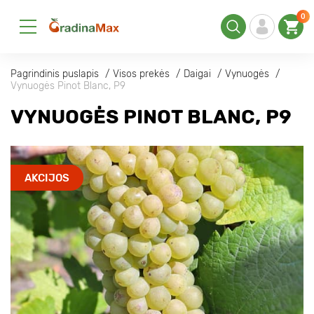
0
Pagrindinis puslapis
Visos prekės
Daigai
Vynuogės
Vynuogės Pinot Blanc, Р9
VYNUOGĖS PINOT BLANC, Р9
AKCIJOS