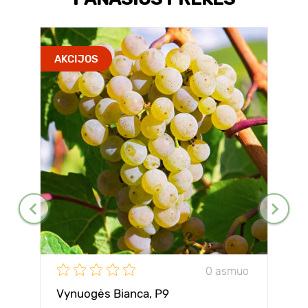
AKCIJOS
0 asmuo
Vynuogės Bianca, Р9