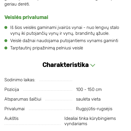
geriau derėti.
Veislės privalumai
Iš šios veislės gaminami įvairūs vynai - nuo lengvų stalo
vynų iki putojančių vynų ir vynų, brandintų ąžuole.
Veislė dažnai naudojama putojantiems vynams gaminti
Tarptautinį pripažinimą pelniusi veislė
Charakteristika
Sodinimo laikas:
Pozicija
100 - 150 cm
Atsparumas šalčiui
saulėta vieta
Privalumai
Rugpjūtis-rugsėjis
Aukštis
Idealiai tinka kūrybingiems
vyndariams