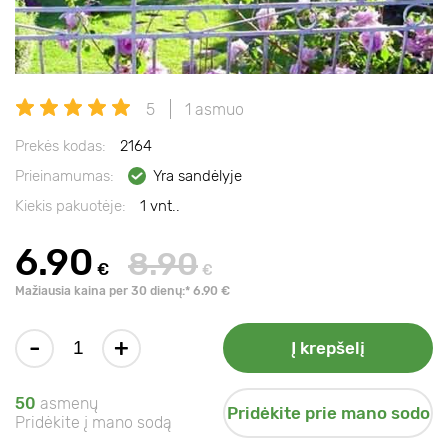
5
1 asmuo
Prekės kodas:
2164
Prieinamumas:
Yra sandėlyje
Kiekis pakuotėje:
1 vnt..
6.90
8.90
€
€
Mažiausia kaina per 30 dienų:* 6.90 €
-
+
Į krepšelį
50
asmenų
Pridėkite prie mano sodo
Pridėkite į mano sodą