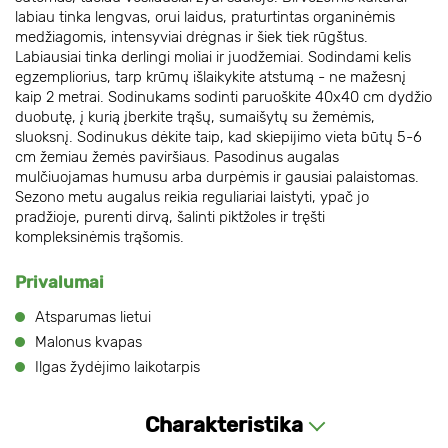
labiau tinka lengvas, orui laidus, praturtintas organinėmis
medžiagomis, intensyviai drėgnas ir šiek tiek rūgštus.
Labiausiai tinka derlingi moliai ir juodžemiai. Sodindami kelis
egzempliorius, tarp krūmų išlaikykite atstumą - ne mažesnį
kaip 2 metrai. Sodinukams sodinti paruoškite 40x40 cm dydžio
duobutę, į kurią įberkite trąšų, sumaišytų su žemėmis,
sluoksnį. Sodinukus dėkite taip, kad skiepijimo vieta būtų 5-6
cm žemiau žemės paviršiaus. Pasodinus augalas
mulčiuojamas humusu arba durpėmis ir gausiai palaistomas.
Sezono metu augalus reikia reguliariai laistyti, ypač jo
pradžioje, purenti dirvą, šalinti piktžoles ir tręšti
kompleksinėmis trąšomis.
Privalumai
Atsparumas lietui
Malonus kvapas
Ilgas žydėjimo laikotarpis
Charakteristika