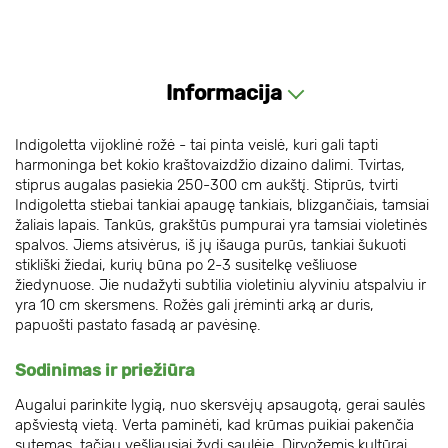
Informacija
Indigoletta vijoklinė rožė - tai pinta veislė, kuri gali tapti
harmoninga bet kokio kraštovaizdžio dizaino dalimi. Tvirtas,
stiprus augalas pasiekia 250-300 cm aukštį. Stiprūs, tvirti
Indigoletta stiebai tankiai apaugę tankiais, blizgančiais, tamsiai
žaliais lapais. Tankūs, grakštūs pumpurai yra tamsiai violetinės
spalvos. Jiems atsivėrus, iš jų išauga purūs, tankiai šukuoti
stikliški žiedai, kurių būna po 2-3 susitelkę vešliuose
žiedynuose. Jie nudažyti subtilia violetiniu alyviniu atspalviu ir
yra 10 cm skersmens. Rožės gali įrėminti arką ar duris,
papuošti pastato fasadą ar pavėsinę.
Sodinimas ir priežiūra
Augalui parinkite lygią, nuo skersvėjų apsaugotą, gerai saulės
apšviestą vietą. Verta paminėti, kad krūmas puikiai pakenčia
sutemas, tačiau vešliausiai žydi saulėje. Dirvožemis kultūrai