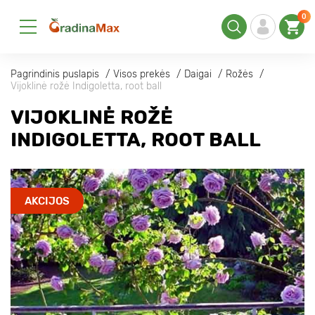
0
Pagrindinis puslapis
Visos prekės
Daigai
Rožės
Vijoklinė rožė Indigoletta, root ball
VIJOKLINĖ ROŽĖ
INDIGOLETTA, ROOT BALL
AKCIJOS