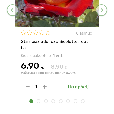
0 asmuo
Stambiažiedė rožė Bicolette, root
ball
Kiekis pakuotėje:
1 vnt.
6.90
8.90
€
€
Mažiausia kaina per 30 dienų:* 6.90 €
Į krepšelį