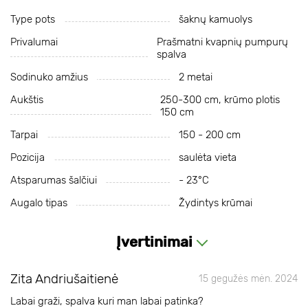
Type pots
šaknų kamuolys
Privalumai
Prašmatni kvapnių pumpurų
spalva
Sodinuko amžius
2 metai
Aukštis
250-300 cm, krūmo plotis
150 cm
Tarpai
150 - 200 cm
Pozicija
saulėta vieta
Atsparumas šalčiui
- 23°С
Augalo tipas
Žydintys krūmai
Įvertinimai
Zita Andriušaitienė
15 gegužės mėn. 2024
Labai graži, spalva kuri man labai patinka?