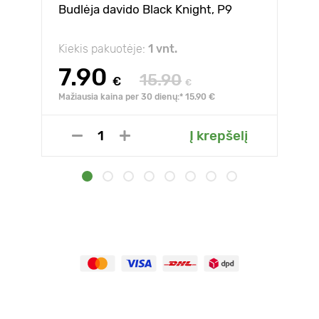
Budlėja davido Black Knight, P9
Kiekis pakuotėje:
1 vnt.
7.90
15.90
€
€
Mažiausia kaina per 30 dienų:* 15.90 €
Į krepšelį