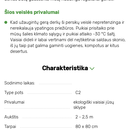
Šios veislės privalumai
Kad užaugintų gerą derlių ši persikų veislė nepretenzinga ir
nereikalauja ypatingos priežiūros. Puikiai prisitaiko prie
mūsų šalies klimato sąlygų ir puikiai atlaiko -30 °C šaltį.
Vaisiai dideli ir labai vertinami dėl neįtikėtinai saldaus skonio,
iš jų taip pat galima gaminti uogienes, kompotus ar kitus
desertus.
Charakteristika
Sodinimo laikas:
Type pots
С2
Privalumai
ekologiški vaisiai jūsų
sklype
Aukštis
2 - 2,5 m
Tarpai
80 x 80 cm