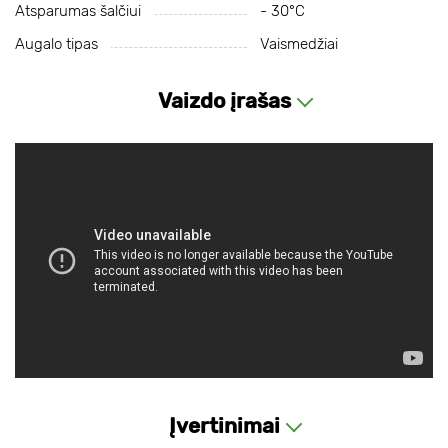
Atsparumas šalčiui
- 30°С
Augalo tipas
Vaismedžiai
Vaizdo įrašas
Įvertinimai