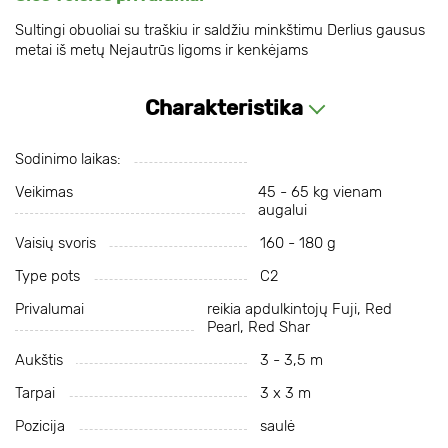
Sultingi obuoliai su traškiu ir saldžiu minkštimu Derlius gausus
metai iš metų Nejautrūs ligoms ir kenkėjams
Charakteristika
Sodinimo laikas:
Veikimas
45 - 65 kg vienam
augalui
Vaisių svoris
160 - 180 g
Type pots
С2
Privalumai
reikia apdulkintojų Fuji, Red
Pearl, Red Shar
Aukštis
3 - 3,5 m
Tarpai
3 x 3 m
Pozicija
saulė