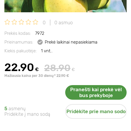
0
0 asmuo
Prekės kodas:
7972
Prieinamumas:
Prekė laikinai nepasiekiama
Kiekis pakuotėje:
1 vnt..
22.90
28.90
€
€
Mažiausia kaina per 30 dienų:* 22.90 €
Pranešti kai prekė vėl
bus prekyboje
5
asmenų
Pridėkite prie mano sodo
Pridėkite į mano sodą