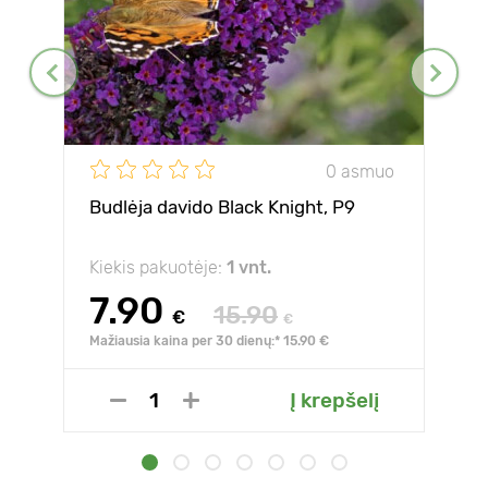
0 asmuo
Budlėja davido Black Knight, P9
Kiekis pakuotėje:
1 vnt.
7.90
15.90
€
€
Mažiausia kaina per 30 dienų:* 15.90 €
Į krepšelį