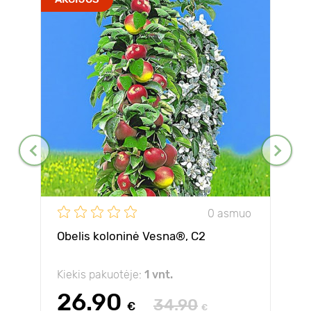
0 asmuo
Obelis koloninė Vesna®, C2
Kiekis pakuotėje:
1 vnt.
26.90
34.90
€
€