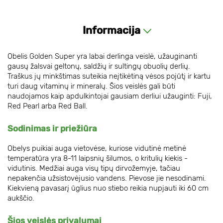
Informacija
Obelis Golden Super yra labai derlinga veislė, užauginanti
gausų žalsvai geltonų, saldžių ir sultingų obuolių derlių.
Traškus jų minkštimas suteikia neįtikėtiną vėsos pojūtį ir kartu
turi daug vitaminų ir mineralų. Šios veislės gali būti
naudojamos kaip apdulkintojai gausiam derliui užauginti: Fuji,
Red Pearl arba Red Ball.
Sodinimas ir priežiūra
Obelys puikiai auga vietovėse, kuriose vidutinė metinė
temperatūra yra 8-11 laipsnių šilumos, o kritulių kiekis -
vidutinis. Medžiai auga visų tipų dirvožemyje, tačiau
nepakenčia užsistovėjusio vandens. Pievose jie nesodinami.
Kiekvieną pavasarį ūglius nuo stiebo reikia nupjauti iki 60 cm
aukščio.
Šios veislės privalumai