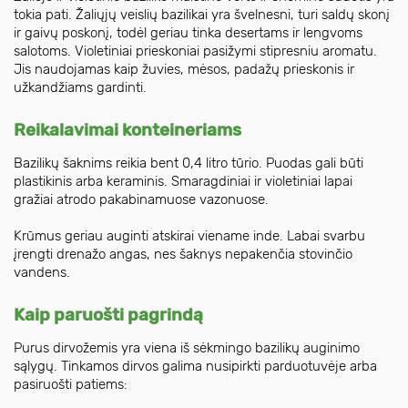
tokia pati. Žaliųjų veislių bazilikai yra švelnesni, turi saldų skonį
ir gaivų poskonį, todėl geriau tinka desertams ir lengvoms
salotoms. Violetiniai prieskoniai pasižymi stipresniu aromatu.
Jis naudojamas kaip žuvies, mėsos, padažų prieskonis ir
užkandžiams gardinti.
Reikalavimai konteineriams
Bazilikų šaknims reikia bent 0,4 litro tūrio. Puodas gali būti
plastikinis arba keraminis. Smaragdiniai ir violetiniai lapai
gražiai atrodo pakabinamuose vazonuose.
Krūmus geriau auginti atskirai viename inde. Labai svarbu
įrengti drenažo angas, nes šaknys nepakenčia stovinčio
vandens.
Kaip paruošti pagrindą
Purus dirvožemis yra viena iš sėkmingo bazilikų auginimo
sąlygų. Tinkamos dirvos galima nusipirkti parduotuvėje arba
pasiruošti patiems: