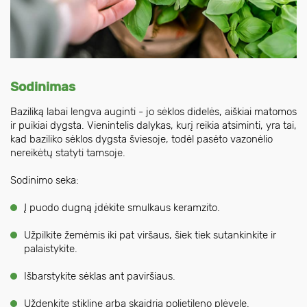
Sodinimas
Baziliką labai lengva auginti - jo sėklos didelės, aiškiai matomos
ir puikiai dygsta. Vienintelis dalykas, kurį reikia atsiminti, yra tai,
kad baziliko sėklos dygsta šviesoje, todėl pasėto vazonėlio
nereikėtų statyti tamsoje.
Sodinimo seka:
Į puodo dugną įdėkite smulkaus keramzito.
Užpilkite žemėmis iki pat viršaus, šiek tiek sutankinkite ir
palaistykite.
Išbarstykite sėklas ant paviršiaus.
Uždenkite stikline arba skaidria polietileno plėvele.