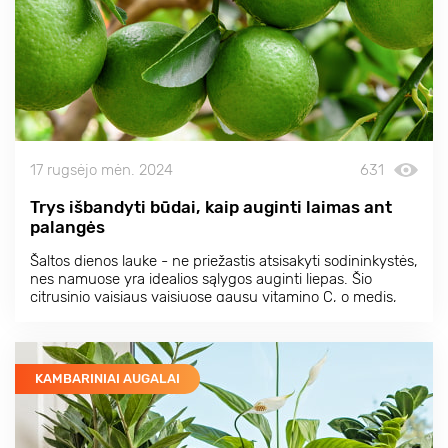
17 rugsėjo mėn. 2024
631
Trys išbandyti būdai, kaip auginti laimas ant
palangės
Šaltos dienos lauke - ne priežastis atsisakyti sodininkystės,
nes namuose yra idealios sąlygos auginti liepas. Šio
citrusinio vaisiaus vaisiuose gausu vitamino C, o medis,
ant kurio šakų jie sunoksta, gali paversti kambarį kvapnia
amžinai žaliuojančia oaze.
KAMBARINIAI AUGALAI