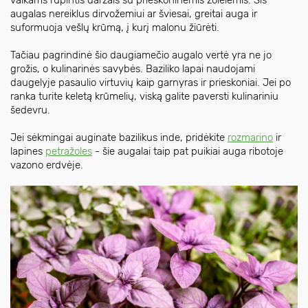
augalas nereiklus dirvožemiui ar šviesai, greitai auga ir
suformuoja vešlų krūmą, į kurį malonu žiūrėti.
Tačiau pagrindinė šio daugiamečio augalo vertė yra ne jo
grožis, o kulinarinės savybės. Baziliko lapai naudojami
daugelyje pasaulio virtuvių kaip garnyras ir prieskoniai. Jei po
ranka turite keletą krūmelių, viską galite paversti kulinariniu
šedevru.
Jei sėkmingai auginate bazilikus inde, pridėkite
rozmarino
ir
lapines
petražoles
- šie augalai taip pat puikiai auga ribotoje
vazono erdvėje.