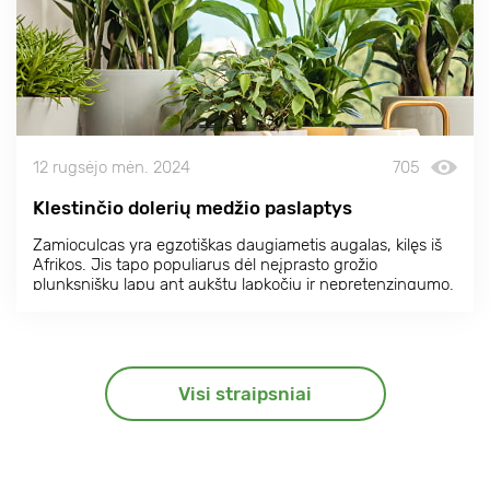
12 rugsėjo mėn. 2024
705
Klestinčio dolerių medžio paslaptys
Zamioculcas yra egzotiškas daugiametis augalas, kilęs iš
Afrikos. Jis tapo populiarus dėl neįprasto grožio
plunksniškų lapų ant aukštų lapkočių ir nepretenzingumo.
Tačiau net ir ištvermingam Zamioculcas reikia tam tikro
dėmesio. Sužinokite, kaip jį prižiūrėti, kad būtų sveikas ir
vešlus.
Visi straipsniai