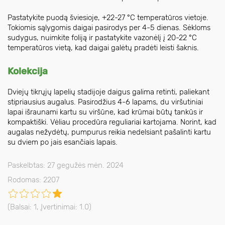
Pastatykite puodą šviesioje, +22-27 °C temperatūros vietoje.
Tokiomis sąlygomis daigai pasirodys per 4-5 dienas. Sėkloms
sudygus, nuimkite foliją ir pastatykite vazonėlį į 20-22 °C
temperatūros vietą, kad daigai galėtų pradėti leisti šaknis.
Kolekcija
Dviejų tikrųjų lapelių stadijoje daigus galima retinti, paliekant
stipriausius augalus. Pasirodžius 4-6 lapams, du viršutiniai
lapai išraunami kartu su viršūne, kad krūmai būtų tankūs ir
kompaktiški. Vėliau procedūra reguliariai kartojama. Norint, kad
augalas nežydėtų, pumpurus reikia nedelsiant pašalinti kartu
su dviem po jais esančiais lapais.
Paskelbtas: 27 gegužės mėn. 2024
Rodomas: 2207
(Balsai:
1
, Įvertinimai:
1.0
)