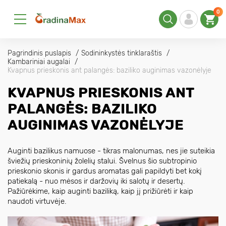
0
Pagrindinis puslapis
Sodininkystės tinklaraštis
Kambariniai augalai
Kvapnus prieskonis ant palangės: baziliko auginimas vazonėlyje
KVAPNUS PRIESKONIS ANT
PALANGĖS: BAZILIKO
AUGINIMAS VAZONĖLYJE
Auginti bazilikus namuose - tikras malonumas, nes jie suteikia
šviežių prieskoninių žolelių stalui. Švelnus šio subtropinio
prieskonio skonis ir gardus aromatas gali papildyti bet kokį
patiekalą - nuo mėsos ir daržovių iki salotų ir desertų.
Pažiūrėkime, kaip auginti baziliką, kaip jį prižiūrėti ir kaip
naudoti virtuvėje.