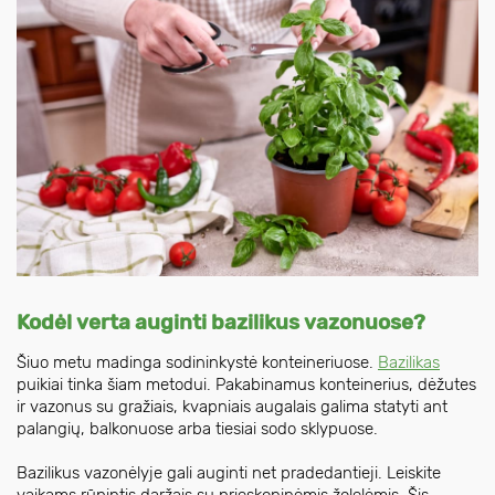
Kodėl verta auginti bazilikus vazonuose?
Šiuo metu madinga sodininkystė konteineriuose.
Bazilikas
puikiai tinka šiam metodui. Pakabinamus konteinerius, dėžutes
ir vazonus su gražiais, kvapniais augalais galima statyti ant
palangių, balkonuose arba tiesiai sodo sklypuose.
Bazilikus vazonėlyje gali auginti net pradedantieji. Leiskite
vaikams rūpintis daržais su prieskoninėmis žolelėmis. Šis