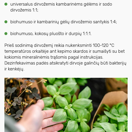
universalus dirvožemis kambarinėms gėlėms ir sodo
dirvožemis 1:1;
biohumuso ir kambarinių gėlių dirvožemio santykis 1:4;
biohumuso, kokosų pluošto ir durpių 1:1:1.
Prieš sodinimą dirvožemį reikia nukenksminti 100-120 °C
temperatūros orkaitėje ant kepimo skardos ir sumaišyti su bet
kokiomis mineralinėmis trąšomis pagal instrukcijas.
Dezinfekavimas padės atsikratyti dirvoje galinčių būti bakterijų
ir kenkėjų.