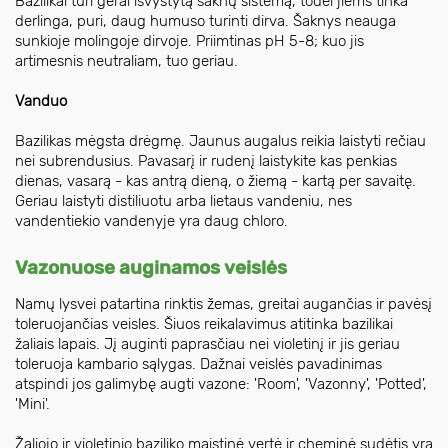
Bazilikai turi gerai išvystytą šaknų sistemą, todėl jiems tinka
derlinga, puri, daug humuso turinti dirva. Šaknys neauga
sunkioje molingoje dirvoje. Priimtinas pH 5-8; kuo jis
artimesnis neutraliam, tuo geriau.
Vanduo
Bazilikas mėgsta drėgmę. Jaunus augalus reikia laistyti rečiau
nei subrendusius. Pavasarį ir rudenį laistykite kas penkias
dienas, vasarą - kas antrą dieną, o žiemą - kartą per savaitę.
Geriau laistyti distiliuotu arba lietaus vandeniu, nes
vandentiekio vandenyje yra daug chloro.
Vazonuose auginamos veislės
Namų lysvei patartina rinktis žemas, greitai augančias ir pavėsį
toleruojančias veisles. Šiuos reikalavimus atitinka bazilikai
žaliais lapais. Jį auginti paprasčiau nei violetinį ir jis geriau
toleruoja kambario sąlygas. Dažnai veislės pavadinimas
atspindi jos galimybę augti vazone: 'Room', 'Vazonny', 'Potted',
'Mini'.
Žaliojo ir violetinio baziliko maistinė vertė ir cheminė sudėtis yra