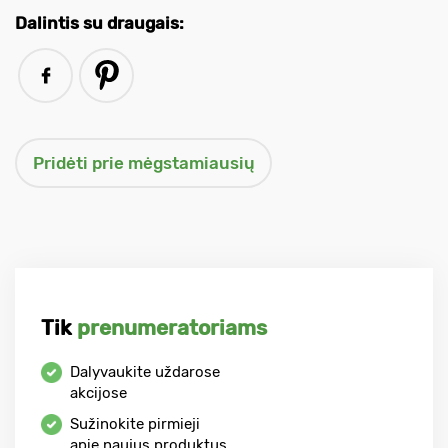
Dalintis su draugais:
Tik
prenumeratoriams
Dalyvaukite uždarose
akcijose
Sužinokite pirmieji
apie naujus produktus