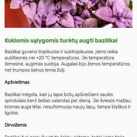
Kokiomis sąlygomis turėtų augti bazilikai
Bazilikai gyvena tropikuose ir subtropikuose, jiems reikia
aukštesnės nei +20 °C temperatūros. Jei temperatūra
žemesnė, augimas sustoja. Augalas bijo žemos temperatūros;
net trumpos šalnos lemia žūtį.
Apšvietimas
Bazilikai mėgsta, kad jų lapai būtų apšviečiami saulės
spinduliais bent šešias valandas per dieną. Jei šviesos mažiau,
krūmas auga lėtai, nesuformuoja naujų lapų, tampa blyškus ir
ligotas.
Dirvožemis