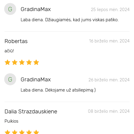
G
GradinaMax
25 liepos mėn. 2024
Laba diena. Džiaugiamės, kad jums viskas patiko.
Robertas
16 birželio mėn. 2024
ačiū!
G
GradinaMax
26 birželio mėn. 2024
Laba diena. Dėkojame už atsiliepimą:)
Dalia Strazdauskiene
08 birželio mėn. 2024
Puikios