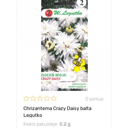
0 asmuo
Chrizantema Crazy Daisy balta
Legutko
Kiekis pakuotėje:
0.2 g