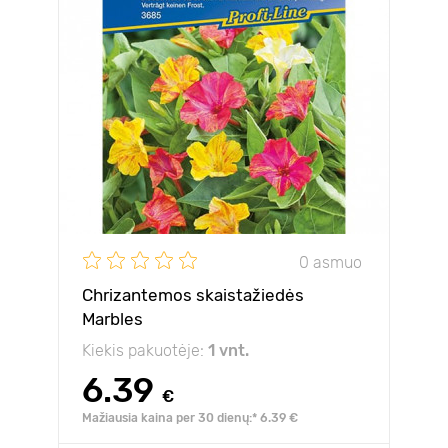
0 asmuo
Chrizantemos skaistažiedės
Marbles
Kiekis pakuotėje:
1 vnt.
6.39
€
Mažiausia kaina per 30 dienų:* 6.39 €