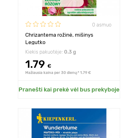
0 asmuo
Chrizantema rožinė, mišinys
Legutko
Kiekis pakuotėje:
0.3 g
1.79
€
Mažiausia kaina per 30 dienų:* 1.79 €
Pranešti kai prekė vėl bus prekyboje