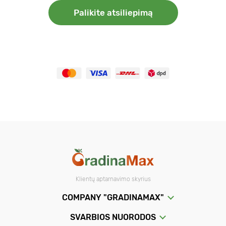
Palikite atsiliepimą
Klientų aptarnavimo skyrius
COMPANY "GRADINAMAX"
SVARBIOS NUORODOS