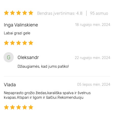
Bendras įvertinimas: 4.8
95 asmuo
Inga Valinskiene
18 rugsėjo mėn. 2024
Labai grazi gele
G
Oleksandr
22 rugsėjo mėn. 2024
Džiaugiamės, kad jums patiko!
Vlada
05 liepos mėn. 2024
Nepaprasto grožio žiedas,karališka spalva ir švelnus
kvapas.Atspari ir ligom ir šalčiui.Rekomenduoju