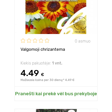
0 asmuo
Valgomoji chrizantema
Kiekis pakuotėje:
1 vnt.
4.49
€
Mažiausia kaina per 30 dienų:* 4.49 €
Pranešti kai prekė vėl bus prekyboje