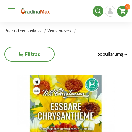
0
Pagrindinis puslapis
Visos prekės
Filtras
populiarumą