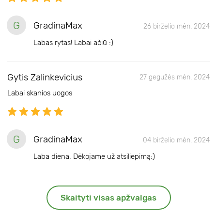
G
GradinaMax
26 birželio mėn. 2024
Labas rytas! Labai ačiū :)
Gytis Zalinkevicius
27 gegužės mėn. 2024
Labai skanios uogos
G
GradinaMax
04 birželio mėn. 2024
Laba diena. Dėkojame už atsiliepimą:)
Skaityti visas apžvalgas