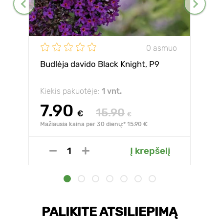
0 asmuo
Budlėja davido Black Knight, P9
Kiekis pakuotėje:
1 vnt.
7.90
15.90
€
€
Mažiausia kaina per 30 dienų:* 15.90 €
Į krepšelį
PALIKITE ATSILIEPIMĄ