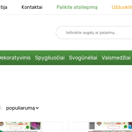
tija
Kontaktai
Palikite atsiliepimą
Užduokit
ekoratyvinis
Spygliuočiai
Svogūnėliai
Vaismedžiai
l:
populiarumą