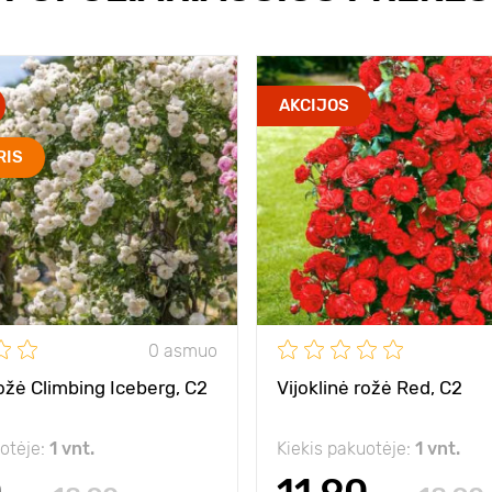
AKCIJOS
RIS
0 asmuo
rožė Climbing Iceberg, C2
Vijoklinė rožė Red, C2
uotėje:
1 vnt.
Kiekis pakuotėje:
1 vnt.