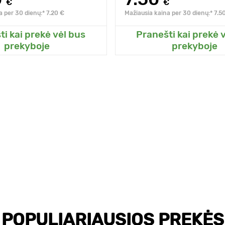
€
€
a per 30 dienų:* 7.20 €
Mažiausia kaina per 30 dienų:* 7.5
ti kai prekė vėl bus
Pranešti kai prekė 
ite prie mano sodo
Pridėkite prie man
prekyboje
prekyboje
POPULIARIAUSIOS PREKĖS