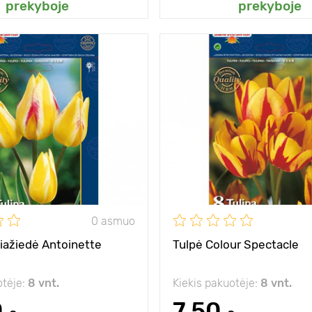
prekyboje
prekyboje
po 3-11 žiedų ant
Privalumai
gėlės 
stiebo!
35 - 45 cm
Aukštis
10 - 15 cm
Tarpai
saulė, šešėlis
Pozicija
s
alčiui
- 40°С
Atsparumas šalčiui
is
10 - 15 cm
Sodinimo gylis
0 asmuo
iažiedė Antoinette
Tulpė Colour Spectacle
otėje:
8 vnt.
Kiekis pakuotėje:
8 vnt.
0
7.50