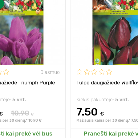
nuostabi puokštė iš
Privalumai
ik
vieno svogūnėlio!
vie
40 - 45 cm
Aukštis
10 - 15 cm
Tarpai
saulė, šešėlis
Pozicija
s
alčiui
- 40°C
Atsparumas šalčiui
is
10 - 15 cm
Sodinimo gylis
0 asmuo
iažiedė Triumph Purple
Tulpė daugiažiedė Wallfl
otėje:
5 vnt.
Kiekis pakuotėje:
5 vnt.
7.50
10.90
€
€
€
a per 30 dienų:* 10.90 €
Mažiausia kaina per 30 dienų:* 7.5
ti kai prekė vėl bus
Pranešti kai prekė 
ite prie mano sodo
Pridėkite prie man