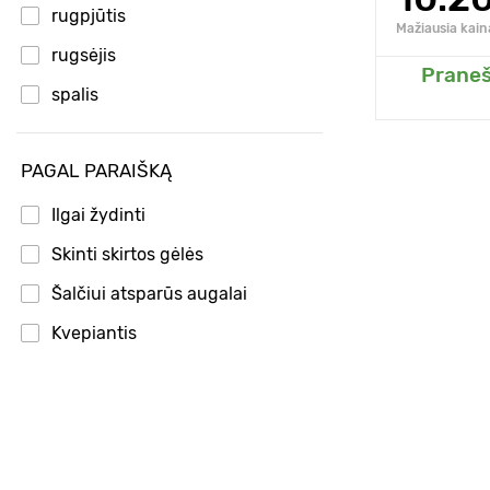
rugpjūtis
Mažiausia kain
rugsėjis
Praneš
Pridėk
spalis
PAGAL PARAIŠKĄ
Ilgai žydinti
Skinti skirtos gėlės
Šalčiui atsparūs augalai
Kvepiantis