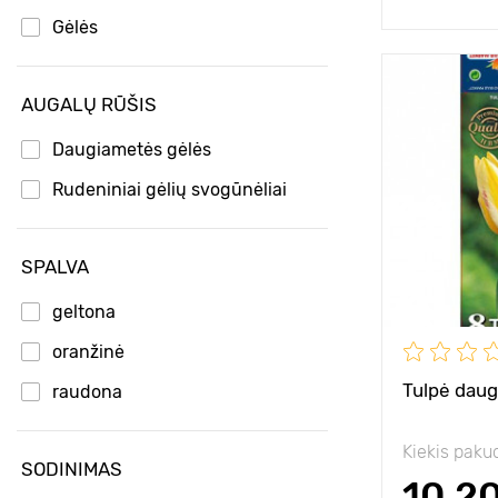
Gėlės
Privalumai
AUGALŲ RŪŠIS
Daugiametės gėlės
Aukštis
Rudeniniai gėlių svogūnėliai
Tarpai
Pozicija
SPALVA
Atsparumas š
geltona
Sodinimo gyl
oranžinė
Tulpė daug
raudona
Kiekis paku
SODINIMAS
10.2