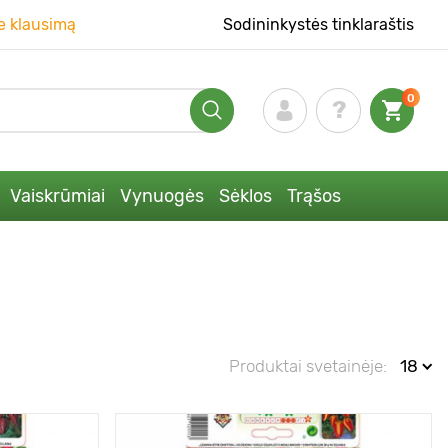
e klausimą
Sodininkystės tinklaraštis
0
Vaiskrūmiai
Vynuogės
Sėklos
Trąšos
Produktai svetainėje:
18