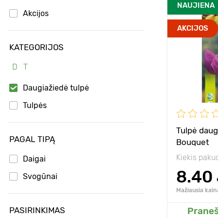
Privalumai
NAUJIENA
Akcijos
AKCIJOS
Aukštis
KATEGORIJOS
Tarpai
D
T
Pozicija
Daugiažiedė tulpė
Atsparumas š
Tulpės
Sodinimo gyl
Tulpė daug
PAGAL TIPĄ
Bouquet
Kiekis paku
Daigai
8.40
Svogūnai
Mažiausia kain
PASIRINKIMAS
Praneš
Pridėk