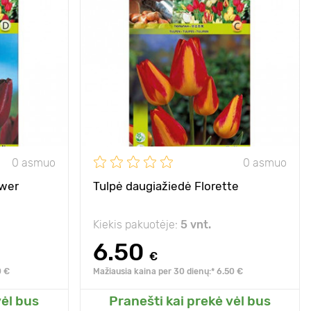
i 15 pumpurų
Privalumai
reta daugiažiedė
name stiebe!
veislė!
40 - 45 cm
Aukštis
35 - 45 cm
10 - 15 cm
Tarpai
10 - 15 cm
aulė, šešėlis
Pozicija
saulė, šešėlis
- 40°C
Atsparumas šalčiui
- 40°C
10 - 15 cm
Sodinimo gylis
10 - 15 cm
0 asmuo
0 asmuo
ower
Tulpė daugiažiedė Florette
Kiekis pakuotėje:
5 vnt.
6.50
€
0 €
Mažiausia kaina per 30 dienų:* 6.50 €
vėl bus
Pranešti kai prekė vėl bus
o sodo
Pridėkite prie mano sodo