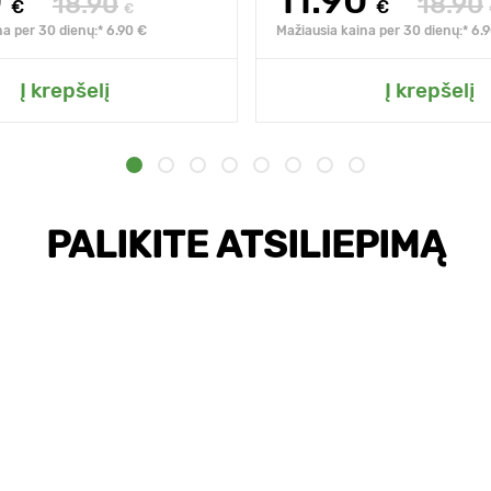
0
11.90
18.90
18.90
€
€
€
na per 30 dienų:* 6.90 €
Mažiausia kaina per 30 dienų:* 6.
Į krepšelį
Į krepšelį
PALIKITE ATSILIEPIMĄ