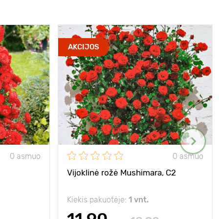
AKCIJOS
0 asmuo
0 asmuo
Vijoklinė rožė Mushimara, C2
Kiekis pakuotėje:
1 vnt.