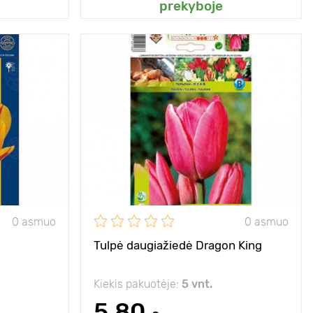
prekyboje
su raudonais
Privalumai
tai Dievo dovana
"liežuvėliais"
gėlynui!
40 - 45 cm
Aukštis
40 - 45 cm
10 - 15 cm
Tarpai
10 - 15 cm
aulė, šešėlis
Pozicija
saulė, šešėlis
- 40°С
Atsparumas šalčiui
- 40°C
10 - 15 cm
Sodinimo gylis
10 - 15 cm
0 asmuo
0 asmuo
Tulpė daugiažiedė Dragon King
Kiekis pakuotėje:
5 vnt.
5.80