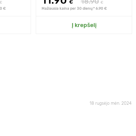
11.90
18.90
€
€
€
90 €
Mažiausia kaina per 30 dienų:* 6.90 €
Į krepšelį
18 rugsėjo mėn. 2024