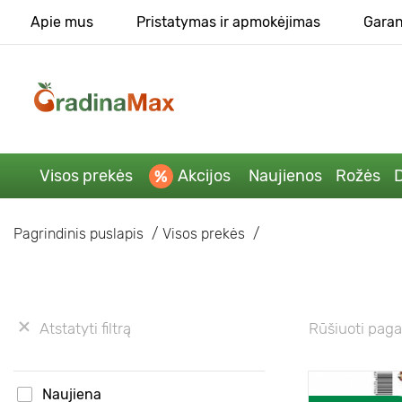
Apie mus
Pristatymas ir apmokėjimas
Garan
Visos prekės
Akcijos
Naujienos
Rožės
D
Pagrindinis puslapis
Visos prekės
Atstatyti filtrą
Rūšiuoti paga
Naujiena