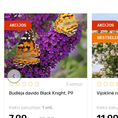
AKCIJOS
AKCIJOS
BESTSELE
0 asmuo
Budlėja davido Black Knight, P9
Vijoklinė 
Kiekis pakuotėje:
1 vnt.
Kiekis pak