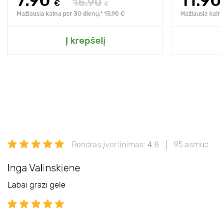
7.90
11.9
15.90
€
€
Mažiausia kaina per 30 dienų:* 15.90 €
Mažiausia kai
Į krepšelį
Bendras įvertinimas: 4.8
95 asmuo
Inga Valinskiene
Labai grazi gele