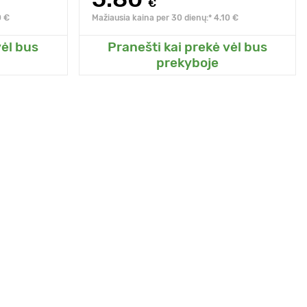
€
0 €
Mažiausia kaina per 30 dienų:* 4.10 €
vėl bus
Pranešti kai prekė vėl bus
o sodo
Pridėkite prie mano sodo
prekyboje