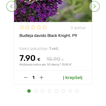
0 asmuo
Budlėja davido Black Knight, P9
Kiekis pakuotėje:
1 vnt.
7.90
15.90
€
€
Mažiausia kaina per 30 dienų:* 15.90 €
Į krepšelį