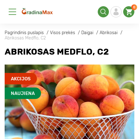
0
Pagrindinis puslapis
Visos prekės
Daigai
Abrikosai
Abrikosas Medflo, C2
ABRIKOSAS MEDFLO, C2
AKCIJOS
NAUJIENA