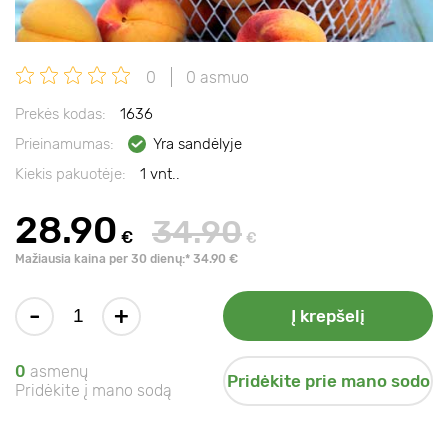
0
0 asmuo
Prekės kodas:
1636
Prieinamumas:
Yra sandėlyje
Kiekis pakuotėje:
1 vnt..
28.90
34.90
€
€
Mažiausia kaina per 30 dienų:* 34.90 €
-
+
Į krepšelį
0
asmenų
Pridėkite prie mano sodo
Pridėkite į mano sodą