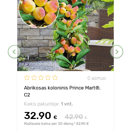
0 asmuo
Abrikosas koloninis Prince Mart®,
C2
Kiekis pakuotėje:
1 vnt.
32.90
42.90
€
€
Mažiausia kaina per 30 dienų:* 42.90 €