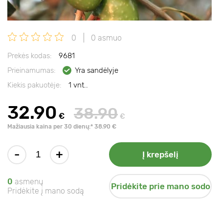
0
0 asmuo
Prekės kodas:
9681
Prieinamumas:
Yra sandėlyje
Kiekis pakuotėje:
1 vnt..
32.90
38.90
€
€
Mažiausia kaina per 30 dienų:* 38.90 €
-
+
Į krepšelį
0
asmenų
Pridėkite prie mano sodo
Pridėkite į mano sodą