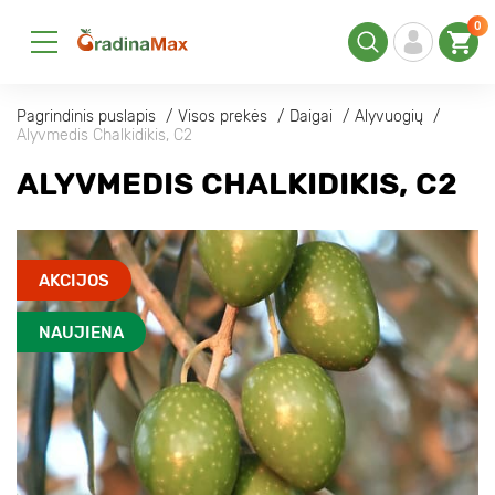
0
Pagrindinis puslapis
Visos prekės
Daigai
Alyvuogių
Alyvmedis Chalkidikis, C2
ALYVMEDIS CHALKIDIKIS, C2
AKCIJOS
NAUJIENA