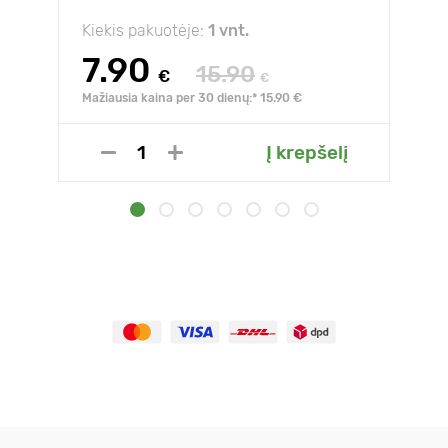
Kiekis pakuotėje:
1 vnt.
7.90
15.90
€
€
Mažiausia kaina per 30 dienų:* 15.90 €
Į krepšelį