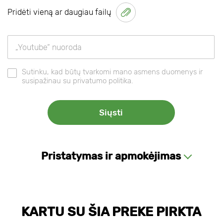
Pridėti vieną ar daugiau failų
Sutinku, kad būtų tvarkomi mano asmens duomenys ir
susipažinau su privatumo politika.
Pristatymas ir apmokėjimas
KARTU SU ŠIA PREKE PIRKTA