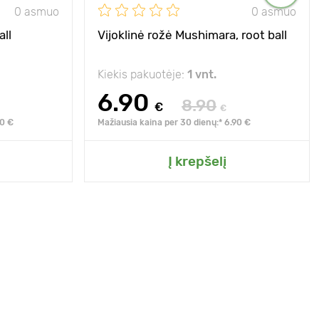
0 asmuo
0 asmuo
all
Vijoklinė rožė Mushimara, root ball
Kiekis pakuotėje:
1 vnt.
6.90
8.90
€
€
90 €
Mažiausia kaina per 30 dienų:* 6.90 €
Į krepšelį