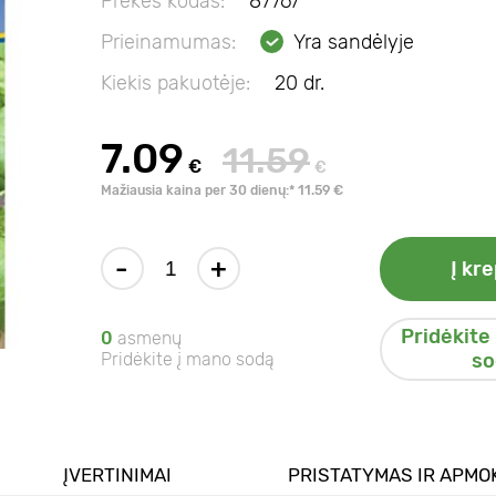
Prekės kodas:
87767
Prieinamumas:
Yra sandėlyje
Kiekis pakuotėje:
20 dr.
7.09
11.59
€
€
Mažiausia kaina per 30 dienų:* 11.59 €
-
+
Į kre
Pridėkite
0
asmenų
Pridėkite į mano sodą
so
ĮVERTINIMAI
PRISTATYMAS IR APMO