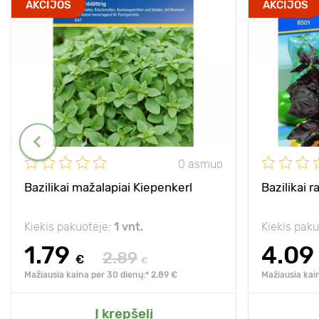
AKCIJOS
AKCIJOS
0 asmuo
Bazilikai mažalapiai Kiepenkerl
Bazilikai r
Kiekis pakuotėje:
1 vnt.
Kiekis pak
1.79
4.09
2.89
€
€
Mažiausia kaina per 30 dienų:* 2.89 €
Mažiausia kai
Į krepšelį