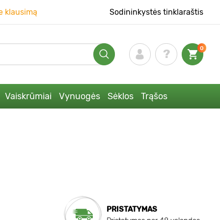
e klausimą
Sodininkystės tinklaraštis
0
Vaiskrūmiai
Vynuogės
Sėklos
Trąšos
PRISTATYMAS