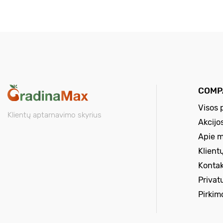
COMP
Visos 
Klientų aptarnavimo skyrius
Akcijo
Apie 
Klient
Kontak
Privat
Pirkim