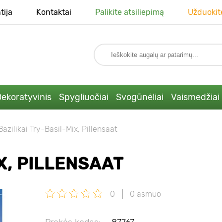
tija
Kontaktai
Palikite atsiliepimą
Užduokit
ekoratyvinis
Spygliuočiai
Svogūnėliai
Vaismedžiai
Bazilikai Try-Basil-Mix, Pillensaat
X, PILLENSAAT
0
0 asmuo