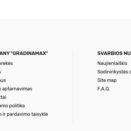
ANY "GRADINAMAX"
SVARBIOS N
prekės
Naujienlaiškis
s
Sodininkystės 
mus
Site map
ų aptarnavimas
F.A.Q.
tai
umo politika
o ir pardavimo taisyklė