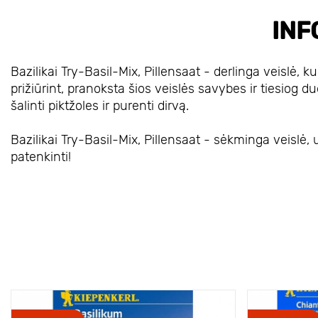
INF
Bazilikai Try-Basil-Mix, Pillensaat - derlinga veislė, k
prižiūrint, pranoksta šios veislės savybes ir tiesiog duo
šalinti piktžoles ir purenti dirvą.
Bazilikai Try-Basil-Mix, Pillensaat - sėkminga veislė, u
patenkinti!