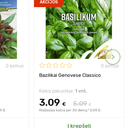
AKCIJOS
0 asmuo
0 asmuo
Bazilikai Genovese Classico
Kiekis pakuotėje:
1 vnt.
3.09
5.09
€
€
59 €
Mažiausia kaina per 30 dienų:* 5.09 €
Į krepšelį