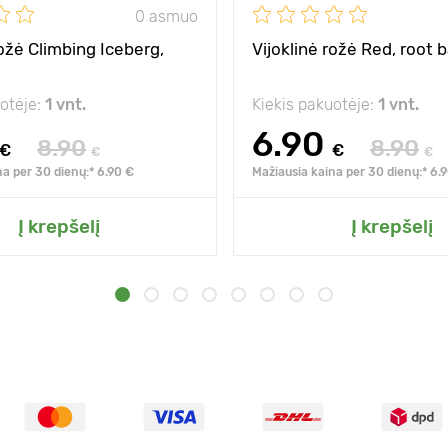
0 asmuo
rožė Climbing Iceberg,
Vijoklinė rožė Red, root b
uotėje:
1 vnt.
Kiekis pakuotėje:
1 vnt.
6.90
8.90
8.90
€
€
€
€
na per 30 dienų:* 6.90 €
Mažiausia kaina per 30 dienų:* 6.
Į krepšelį
Į krepšelį