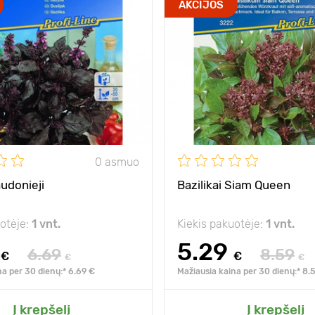
AKCIJOS
0 asmuo
audonieji
Bazilikai Siam Queen
uotėje:
1 vnt.
Kiekis pakuotėje:
1 vnt.
5.29
6.69
8.59
€
€
€
€
na per 30 dienų:* 6.69 €
Mažiausia kaina per 30 dienų:* 8.
Į krepšelį
Į krepšelį