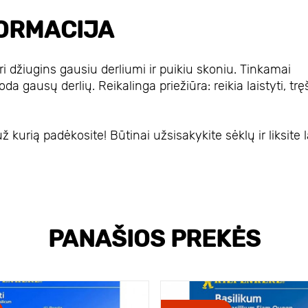
ORMACIJA
uri džiugins gausiu derliumi ir puikiu skoniu. Tinkamai
da gausų derlių. Reikalinga priežiūra: reikia laistyti, tręš
ž kurią padėkosite! Būtinai užsisakykite sėklų ir liksite 
PANAŠIOS PREKĖS