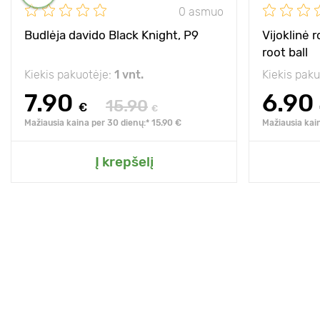
0 asmuo
Budlėja davido Black Knight, P9
Vijoklinė 
root ball
Kiekis pakuotėje:
1 vnt.
Kiekis pak
7.90
6.90
15.90
€
€
Mažiausia kaina per 30 dienų:* 15.90 €
Mažiausia kai
Į krepšelį