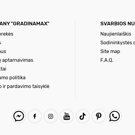
ANY "GRADINAMAX"
SVARBIOS N
prekės
Naujienlaiškis
s
Sodininkystės 
mus
Site map
ų aptarnavimas
F.A.Q.
tai
umo politika
o ir pardavimo taisyklė