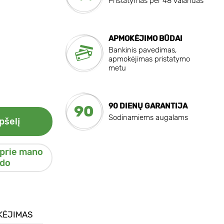
Pristatymas per 48 valandas
APMOKĖJIMO BŪDAI
Bankinis pavedimas,
apmokėjimas pristatymo
metu
90 DIENŲ GARANTIJA
90
Sodinamiems augalams
pšelį
 prie mano
do
KĖJIMAS