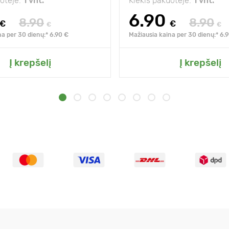
uotėje:
1 vnt.
Kiekis pakuotėje:
1 vnt.
6.90
8.90
8.90
€
€
€
€
na per 30 dienų:* 6.90 €
Mažiausia kaina per 30 dienų:* 6.
Į krepšelį
Į krepšelį