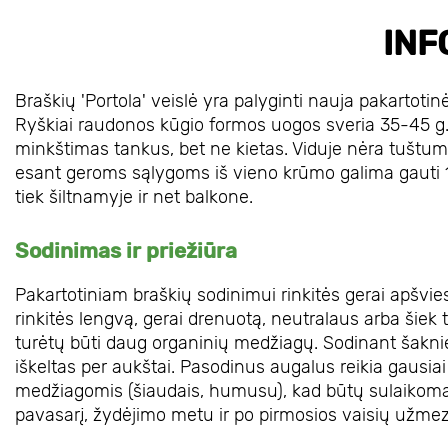
INF
Braškių 'Portola' veislė yra palyginti nauja pakartotin
Ryškiai raudonos kūgio formos uogos sveria 35-45 g.
minkštimas tankus, bet ne kietas. Viduje nėra tuštumų.
esant geroms sąlygoms iš vieno krūmo galima gauti 1-
tiek šiltnamyje ir net balkone.
Sodinimas ir priežiūra
Pakartotiniam braškių sodinimui rinkitės gerai apšvies
rinkitės lengvą, gerai drenuotą, neutralaus arba šiek t
turėtų būti daug organinių medžiagų. Sodinant šaknies 
iškeltas per aukštai. Pasodinus augalus reikia gausia
medžiagomis (šiaudais, humusu), kad būtų sulaikoma 
pavasarį, žydėjimo metu ir po pirmosios vaisių užm