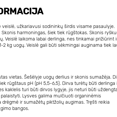
ORMACIJA
ė veislė, užkariavusi sodininkų širdis visame pasaulyje.
 Skonis harmoningas, šiek tiek rūgštokas. Skonis ryšku
 Veislė laikoma labai derlinga, nes tinkamai prižiūrint i
2 kg uogų. Veislė gali būti sėkmingai auginama tiek la
tas vietas. Šešėlyje uogų derlius ir skonis sumažėja. D
iek rūgštaus pH (pH 5,5-6,5). Dirva turėtų būti derlinga i
kaklelis turi būti dirvos lygyje, jis neturi būti uždengt
i palaistyti. Lysves galima mulčiuoti organinėmis
drėgmė ir sumažėtų piktžolių augimas. Tręšti reikia
ezgimo bangos.