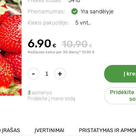
Prekės kodas:
5410
Prieinamumas:
Yra sandėlyje
Kiekis pakuotėje:
5 vnt..
6.90
10.90
€
€
Mažiausia kaina per 30 dienų:* 10.90 €
-
+
Į kre
Pridėkite
3
asmenys
Pridėkite į mano sodą
so
 ĮRAŠAS
ĮVERTINIMAI
PRISTATYMAS IR APMO