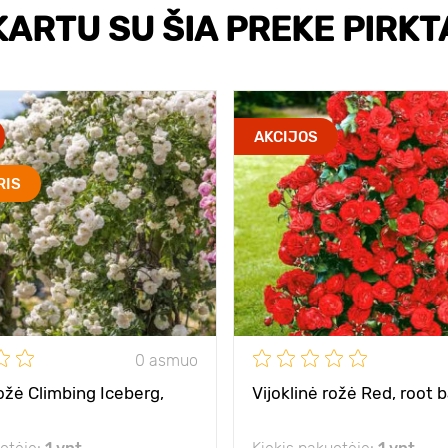
KARTU SU ŠIA PREKE PIRKT
AKCIJOS
RIS
0 asmuo
rožė Climbing Iceberg,
Vijoklinė rožė Red, root b