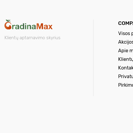
COMP
Visos 
Klientų aptarnavimo skyrius
Akcijo
Apie 
Klient
Kontak
Privat
Pirkim