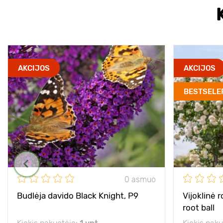
AKCIJOS
AKCIJOS
BESTSELE
0 asmuo
Budlėja davido Black Knight, P9
Vijoklinė 
root ball