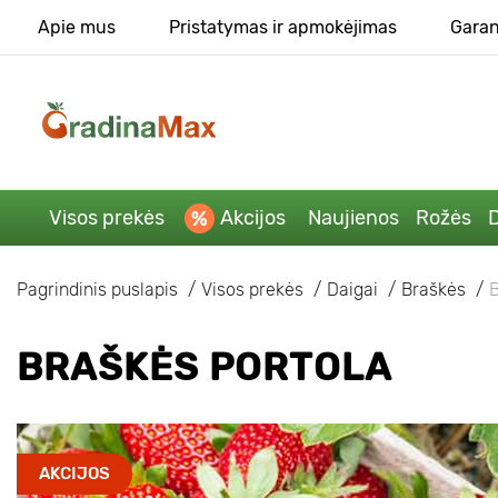
Apie mus
Pristatymas ir apmokėjimas
Garan
Visos prekės
Akcijos
Naujienos
Rožės
D
Pagrindinis puslapis
Visos prekės
Daigai
Braškės
B
BRAŠKĖS PORTOLA
AKCIJOS