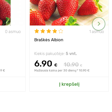
0 asmuo
1 asmuo
Braškės Albion
Kiekis pakuotėje:
5 vnt.
6.90
10.90
€
€
49 €
Mažiausia kaina per 30 dienų:* 10.90 €
Į krepšelį