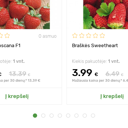
0 asmuo
oscana F1
Braškės Sweetheart
uotėje:
1 vnt.
Kiekis pakuotėje:
1 vnt.
3.99
13.39
6.49
€
€
€
€
na per 30 dienų:* 13.39 €
Mažiausia kaina per 30 dienų:* 6.
Į krepšelį
Į krepšelį