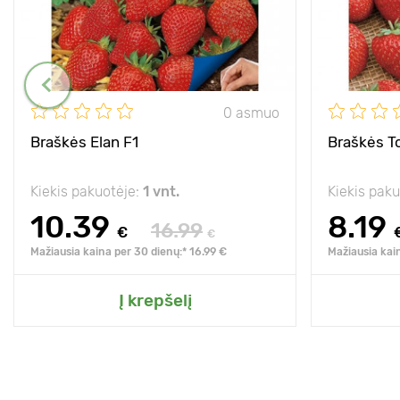
0 asmuo
Braškės Elan F1
Braškės T
Kiekis pakuotėje:
1 vnt.
Kiekis pak
10.39
8.19
16.99
€
€
Mažiausia kaina per 30 dienų:* 16.99 €
Mažiausia kai
Į krepšelį