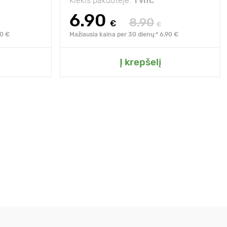
Kiekis pakuotėje:
1 vnt.
6.90
8.90
€
€
90 €
Mažiausia kaina per 30 dienų:* 6.90 €
Į krepšelį