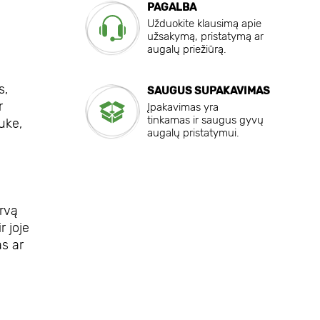
PAGALBA
Užduokite klausimą apie
užsakymą, pristatymą ar
augalų priežiūrą.
s,
SAUGUS SUPAKAVIMAS
r
Įpakavimas yra
tinkamas ir saugus gyvų
uke,
augalų pristatymui.
irvą
r joje
as ar