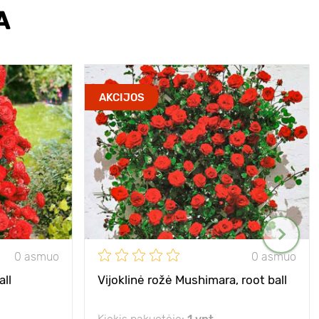
A
AKCIJOS
0 asmuo
0 asmuo
all
Vijoklinė rožė Mushimara, root ball