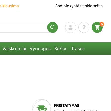
e klausimą
Sodininkystės tinklaraštis
0
Vaiskrūmiai
Vynuogės
Sėklos
Trąšos
PRISTATYMAS