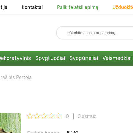
tija
Kontaktai
Palikite atsiliepimą
Užduokit
ekoratyvinis
Spygliuočiai
Svogūnėliai
Vaismedžiai
raškės Portola
0
0 asmuo