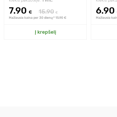
Kiekis pakuotėje:
1 vnt.
Kiekis pak
7.90
6.90
15.90
€
€
Mažiausia kaina per 30 dienų:* 15.90 €
Mažiausia kai
Į krepšelį