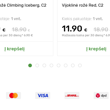
rožė Climbing Iceberg, C2
Vijoklinė rožė Red, C2
uotėje:
1 vnt.
Kiekis pakuotėje:
1 vnt.
0
11.90
18.90
18.90
€
€
€
na per 30 dienų:* 6.90 €
Mažiausia kaina per 30 dienų:* 6.
Į krepšelį
Į krepšelį