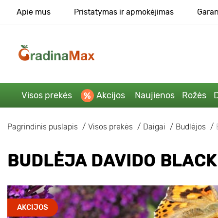
Apie mus
Pristatymas ir apmokėjimas
Garan
Visos prekės
Akcijos
Naujienos
Rožės
D
Pagrindinis puslapis
Visos prekės
Daigai
Budlėjos
BUDLĖJA DAVIDO BLACK 
AKCIJOS