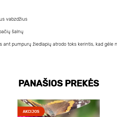
itus vabzdžius
 pačių šalnų
ant pumpurų žiedlapių atrodo toks kerintis, kad gėle n
PANAŠIOS PREKĖS
AKCIJOS