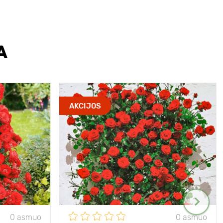
A
AKCIJOS
0 asmuo
0 asmuo