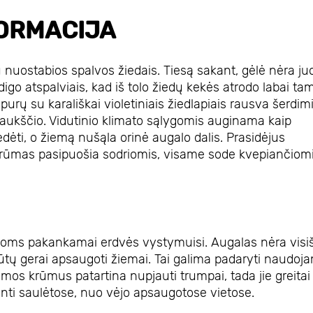
ORMACIJA
 nuostabios spalvos žiedais. Tiesą sakant, gėlė nėra ju
digo atspalviais, kad iš tolo žiedų kekės atrodo labai ta
urų su karališkai violetiniais žiedlapiais rausva šerdimi
aukščio. Vidutinio klimato sąlygomis auginama kaip
ėti, o žiemą nušąla orinė augalo dalis. Prasidėjus
je krūmas pasipuošia sodriomis, visame sode kvepiančiom
kti joms pakankamai erdvės vystymuisi. Augalas nėra visi
 būtų gerai apsaugoti žiemai. Tai galima padaryti naudoja
emos krūmus patartina nupjauti trumpai, tada jie greitai
inti saulėtose, nuo vėjo apsaugotose vietose.