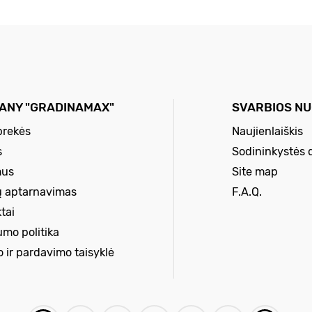
ANY "GRADINAMAX"
SVARBIOS N
prekės
Naujienlaiškis
s
Sodininkystės 
mus
Site map
ų aptarnavimas
F.A.Q.
tai
umo politika
o ir pardavimo taisyklė