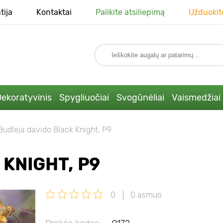
tija
Kontaktai
Palikite atsiliepimą
Užduokit
ekoratyvinis
Spygliuočiai
Svogūnėliai
Vaismedžiai
Budlėja davido Black Knight, P9
KNIGHT, P9
0
0 asmuo