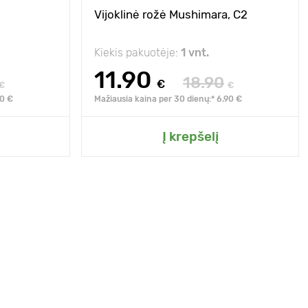
Vijoklinė rožė Mushimara, C2
Kiekis pakuotėje:
1 vnt.
11.90
18.90
€
€
€
90 €
Mažiausia kaina per 30 dienų:* 6.90 €
Į krepšelį