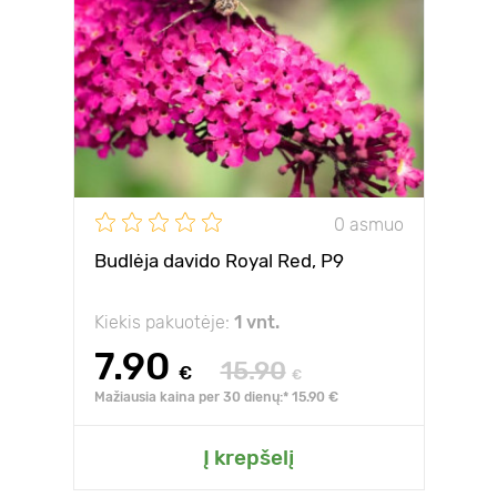
0 asmuo
Budlėja davido Royal Red, P9
Kiekis pakuotėje:
1 vnt.
7.90
15.90
€
€
Mažiausia kaina per 30 dienų:* 15.90 €
Į krepšelį