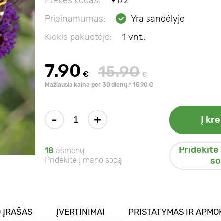
Prekės kodas:
9172
Prieinamumas:
Yra sandėlyje
Kiekis pakuotėje:
1 vnt..
7.90
15.90
€
€
Mažiausia kaina per 30 dienų:* 15.90 €
-
+
Į kre
Pridėkite
18
asmenų
Pridėkite į mano sodą
so
 ĮRAŠAS
ĮVERTINIMAI
PRISTATYMAS IR APMO