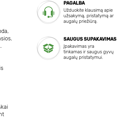
PAGALBA
Užduokite klausimą apie
užsakymą, pristatymą ar
augalų priežiūrą.
oda,
msios.
SAUGUS SUPAKAVIMAS
.
Įpakavimas yra
tinkamas ir saugus gyvų
augalų pristatymui.
is
škai
nt