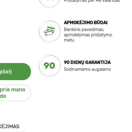
Pristatymas per 48 valandas
APMOKĖJIMO BŪDAI
Bankinis pavedimas,
apmokėjimas pristatymo
metu
90 DIENŲ GARANTIJA
90
Sodinamiems augalams
pšelį
 prie mano
do
KĖJIMAS