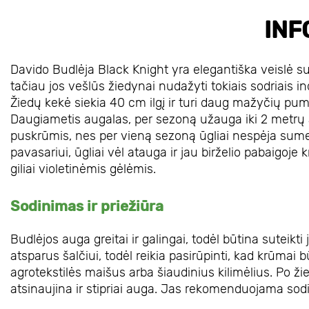
INF
Davido Budlėja Black Knight yra elegantiška veislė su
tačiau jos vešlūs žiedynai nudažyti tokiais sodriais in
Žiedų kekė siekia 40 cm ilgį ir turi daug mažyčių pump
Daugiametis augalas, per sezoną užauga iki 2 metrų 
puskrūmis, nes per vieną sezoną ūgliai nespėja sumed
pavasariui, ūgliai vėl atauga ir jau birželio pabaigo
giliai violetinėmis gėlėmis.
Sodinimas ir priežiūra
Budlėjos auga greitai ir galingai, todėl būtina sutei
atsparus šalčiui, todėl reikia pasirūpinti, kad krūmai
agrotekstilės maišus arba šiaudinius kilimėlius. Po ži
atsinaujina ir stipriai auga. Jas rekomenduojama sod