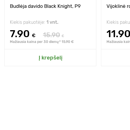
Budlėja davido Black Knight, P9
Vijoklinė 
Kiekis pakuotėje:
1 vnt.
Kiekis pak
7.90
11.9
15.90
€
€
Mažiausia kaina per 30 dienų:* 15.90 €
Mažiausia kai
Į krepšelį