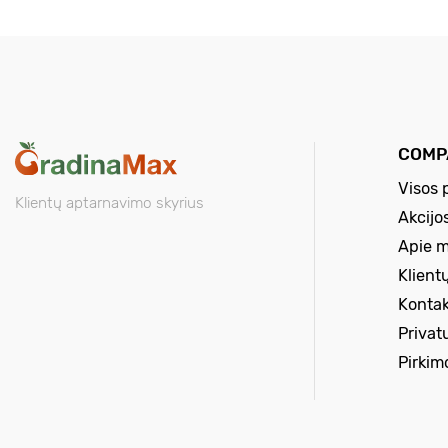
COMP
Visos 
Klientų aptarnavimo skyrius
Akcijo
Apie 
Klient
Kontak
Privat
Pirkim