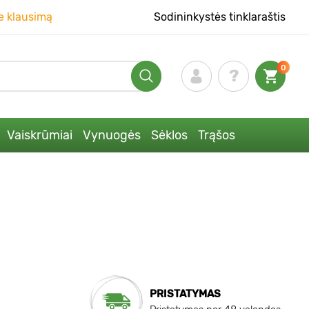
e klausimą
Sodininkystės tinklaraštis
0
Vaiskrūmiai
Vynuogės
Sėklos
Trąšos
PRISTATYMAS