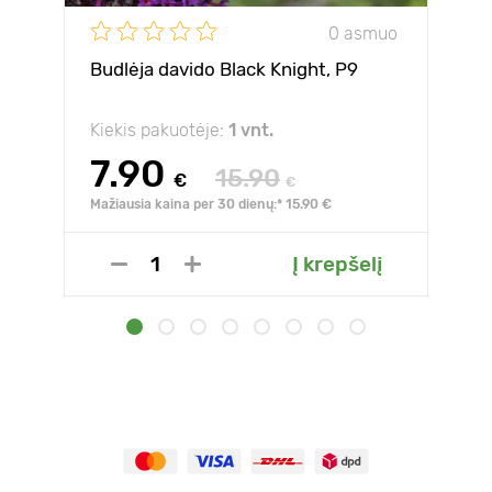
0 asmuo
Budlėja davido Black Knight, P9
Kiekis pakuotėje:
1 vnt.
7.90
15.90
€
€
Mažiausia kaina per 30 dienų:* 15.90 €
Į krepšelį