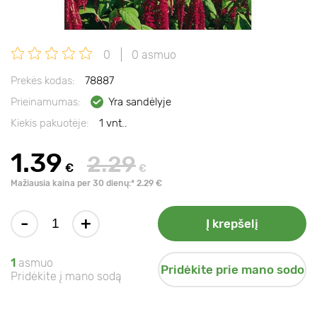
0
0 asmuo
Prekės kodas:
78887
Prieinamumas:
Yra sandėlyje
Kiekis pakuotėje:
1 vnt..
1.39
2.29
€
€
Mažiausia kaina per 30 dienų:* 2.29 €
-
+
Į krepšelį
1
asmuo
Pridėkite prie mano sodo
Pridėkite į mano sodą