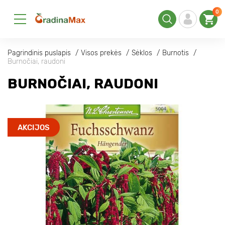
0
Pagrindinis puslapis
Visos prekės
Sėklos
Burnotis
Burnočiai, raudoni
BURNOČIAI, RAUDONI
AKCIJOS