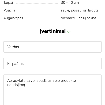
Tarpai
30 - 40 cm
Pozicija
saulė, pusiau išsklaidyta
Augalo tipas
Vienmečių gėlių sėklos
Įvertinimai