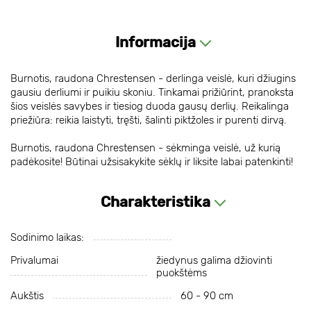
Informacija
Burnotis, raudona Chrestensen - derlinga veislė, kuri džiugins
gausiu derliumi ir puikiu skoniu. Tinkamai prižiūrint, pranoksta
šios veislės savybes ir tiesiog duoda gausų derlių. Reikalinga
priežiūra: reikia laistyti, tręšti, šalinti piktžoles ir purenti dirvą.
Burnotis, raudona Chrestensen - sėkminga veislė, už kurią
padėkosite! Būtinai užsisakykite sėklų ir liksite labai patenkinti!
Charakteristika
Sodinimo laikas:
Privalumai
žiedynus galima džiovinti
puokštėms
Aukštis
60 - 90 cm