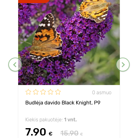
0 asmuo
Budlėja davido Black Knight, P9
Kiekis pakuotėje:
1 vnt.
7.90
15.90
€
€