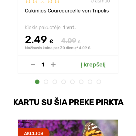
0 asmuo
Cukinijos Courcourcelle von Tripolis
Kiekis pakuotėje:
1 vnt.
2.49
4.09
€
€
Mažiausia kaina per 30 dienų:* 4.09 €
Į krepšelį
KARTU SU ŠIA PREKE PIRKTA
AKCIJOS