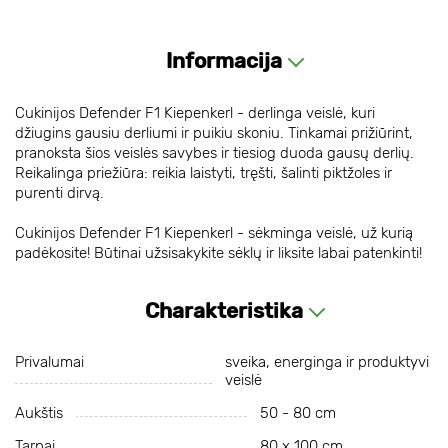
Informacija
Cukinijos Defender F1 Kiepenkerl - derlinga veislė, kuri
džiugins gausiu derliumi ir puikiu skoniu. Tinkamai prižiūrint,
pranoksta šios veislės savybes ir tiesiog duoda gausų derlių.
Reikalinga priežiūra: reikia laistyti, tręšti, šalinti piktžoles ir
purenti dirvą.
Cukinijos Defender F1 Kiepenkerl - sėkminga veislė, už kurią
padėkosite! Būtinai užsisakykite sėklų ir liksite labai patenkinti!
Charakteristika
Privalumai
sveika, energinga ir produktyvi
veislė
Aukštis
50 - 80 cm
Tarpai
80 х 100 cm