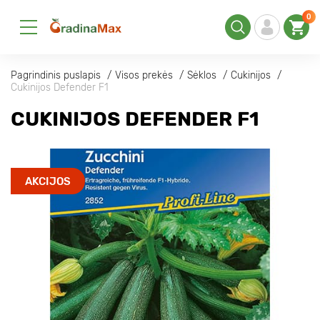
0
Pagrindinis puslapis
Visos prekės
Sėklos
Cukinijos
Cukinijos Defender F1
CUKINIJOS DEFENDER F1
AKCIJOS