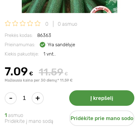
0
0 asmuo
Prekės kodas:
86363
Prieinamumas:
Yra sandėlyje
Kiekis pakuotėje:
1 vnt..
7.09
11.59
€
€
Mažiausia kaina per 30 dienų:* 11.59 €
-
+
Į krepšelį
1
asmuo
Pridėkite prie mano sodo
Pridėkite į mano sodą