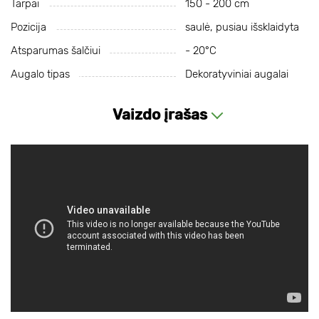
Tarpai
150 - 200 cm
Pozicija
saulė, pusiau išsklaidyta
Atsparumas šalčiui
- 20°С
Augalo tipas
Dekoratyviniai augalai
Vaizdo įrašas