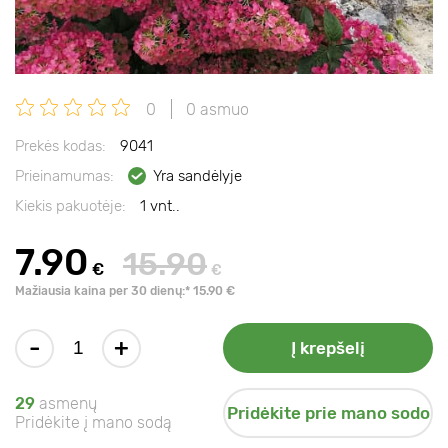
0
0 asmuo
Prekės kodas:
9041
Prieinamumas:
Yra sandėlyje
Kiekis pakuotėje:
1 vnt..
7.90
15.90
€
€
Mažiausia kaina per 30 dienų:* 15.90 €
-
+
Į krepšelį
29
asmenų
Pridėkite prie mano sodo
Pridėkite į mano sodą