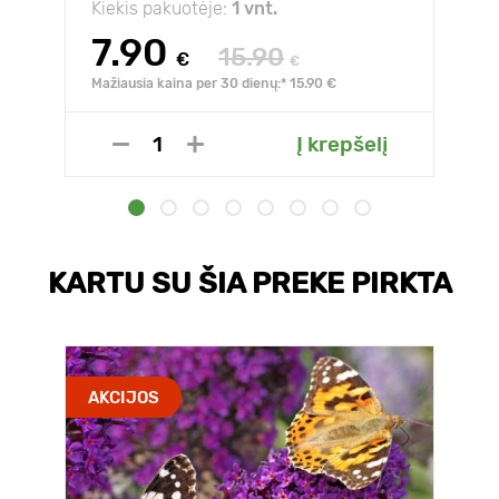
Kiekis pakuotėje:
1 vnt.
7.90
15.90
€
€
Mažiausia kaina per 30 dienų:* 15.90 €
Į krepšelį
KARTU SU ŠIA PREKE PIRKTA
AKCIJOS