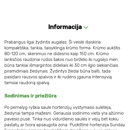
Informacija
Prabangus ilgai žydintis augalas. Ši veislė išsiskiria
kompaktiška, tankia, taisyklinga krūmo forma. Krūmo aukštis
80-120 cm, skersmuo ne didesnis kaip 150 cm. Krūmo
lanksčios raudonai rudos šakos nuo birželio iki rugsėjo mėn.
būna tankiai išmargintos dideliais iki 30 cm ilgio siekiančiais
piramidiniais žiedynais. Žydintys žiedai būna balti, tada
pasidaro rausvos spalvos ir iki rudens įgauna intensyvią
tamsiai raudoną spalvą.
Sodinimas ir priežiūra
Po pernelyg ryškia saule hortenzijų vystymasis sulėtėja,
žiedynai tampa mažesni. Geriausia sodinimo vieta yra ažūrinio
pavėsio pusė. Tinka nuo vidurdienio saulės ir vėjų bet kokiu
pastatų ar tvora apsaugota zona. Puokštinė hortenzija Sunday