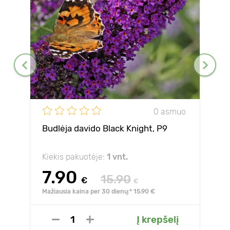
0 asmuo
Budlėja davido Black Knight, P9
Kiekis pakuotėje:
1 vnt.
7.90
15.90
€
€
Mažiausia kaina per 30 dienų:* 15.90 €
Į krepšelį