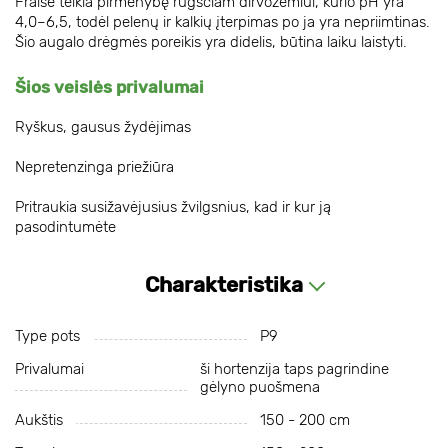
Fraise teikia pirmenybę rūgščiam dirvožemiui, kurio pH yra
4,0–6,5, todėl pelenų ir kalkių įterpimas po ja yra nepriimtinas.
Šio augalo drėgmės poreikis yra didelis, būtina laiku laistyti.
Šios veislės privalumai
Ryškus, gausus žydėjimas
Nepretenzinga priežiūra
Pritraukia susižavėjusius žvilgsnius, kad ir kur ją
pasodintumėte
Charakteristika
Type pots
P9
Privalumai
ši hortenzija taps pagrindine
gėlyno puošmena
Aukštis
150 - 200 cm