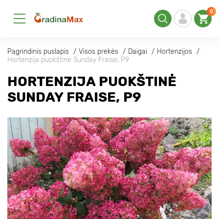
0
Pagrindinis puslapis
Visos prekės
Daigai
Hortenzijos
Hortenzija puokštinė Sunday Fraise, P9
HORTENZIJA PUOKŠTINĖ
SUNDAY FRAISE, P9