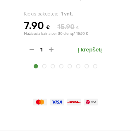
Kiekis pakuotėje:
1 vnt.
7.90
15.90
€
€
Mažiausia kaina per 30 dienų:* 15.90 €
Į krepšelį