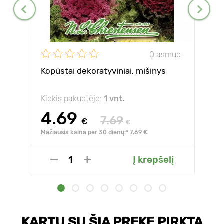
0 asmuo
Kopūstai dekoratyviniai, mišinys
Kiekis pakuotėje:
1 vnt.
4.69
7.69
€
€
Mažiausia kaina per 30 dienų:* 7.69 €
Į krepšelį
KARTU SU ŠIA PREKE PIRKTA