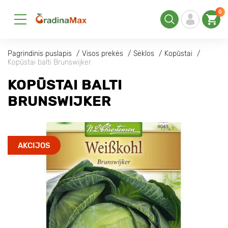
0
Pagrindinis puslapis
Visos prekės
Sėklos
Kopūstai
Kopūstai balti Brunswijker
KOPŪSTAI BALTI
BRUNSWIJKER
AKCIJOS