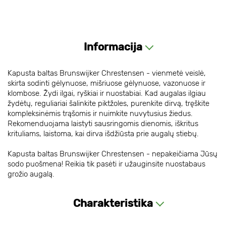
Informacija
Kapusta baltas Brunswijker Chrestensen - vienmetė veislė,
skirta sodinti gėlynuose, mišriuose gėlynuose, vazonuose ir
klombose. Žydi ilgai, ryškiai ir nuostabiai. Kad augalas ilgiau
žydėtų, reguliariai šalinkite piktžoles, purenkite dirvą, tręškite
kompleksinėmis trąšomis ir nuimkite nuvytusius žiedus.
Rekomenduojama laistyti sausringomis dienomis, iškritus
krituliams, laistoma, kai dirva išdžiūsta prie augalų stiebų.
Kapusta baltas Brunswijker Chrestensen - nepakeičiama Jūsų
sodo puošmena! Reikia tik pasėti ir užauginsite nuostabaus
grožio augalą.
Charakteristika