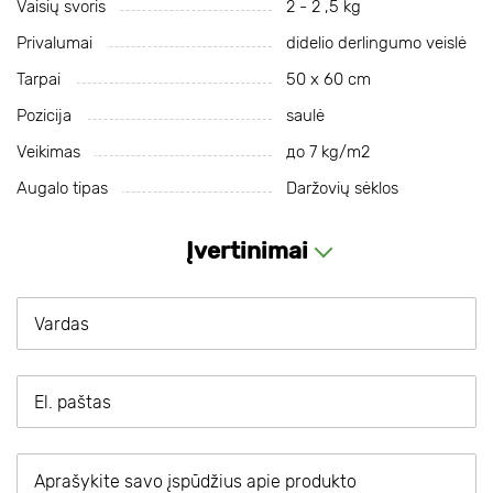
Vaisių svoris
2 - 2 ,5 kg
Privalumai
didelio derlingumo veislė
Tarpai
50 х 60 cm
Pozicija
saulė
Veikimas
до 7 kg/m2
Augalo tipas
Daržovių sėklos
Įvertinimai