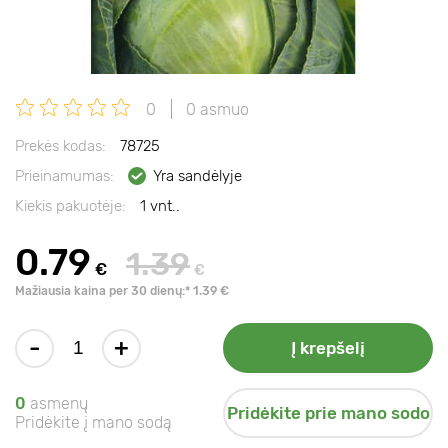
0
0 asmuo
Prekės kodas:
78725
Prieinamumas:
Yra sandėlyje
Kiekis pakuotėje:
1 vnt..
0.79
1.39
€
€
Mažiausia kaina per 30 dienų:* 1.39 €
-
+
Į krepšelį
0
asmenų
Pridėkite prie mano sodo
Pridėkite į mano sodą