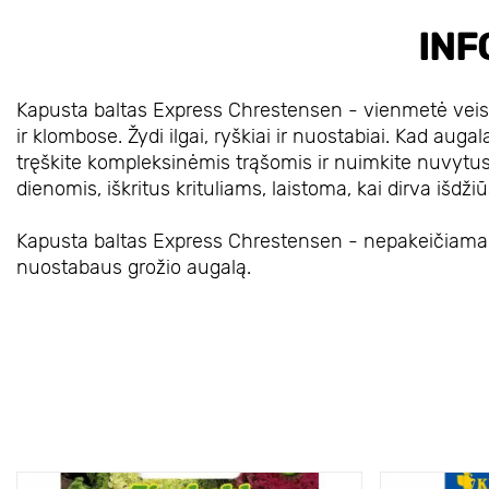
INF
Kapusta baltas Express Chrestensen - vienmetė veisl
ir klombose. Žydi ilgai, ryškiai ir nuostabiai. Kad augal
tręškite kompleksinėmis trąšomis ir nuimkite nuvytu
dienomis, iškritus krituliams, laistoma, kai dirva išdži
Kapusta baltas Express Chrestensen - nepakeičiama J
nuostabaus grožio augalą.