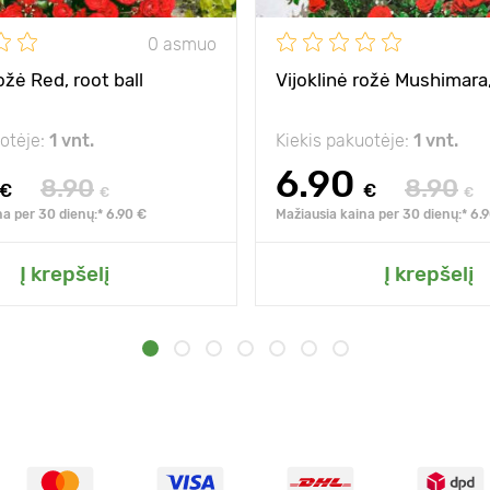
0 asmuo
ožė Red, root ball
Vijoklinė rožė Mushimara,
uotėje:
1 vnt.
Kiekis pakuotėje:
1 vnt.
6.90
8.90
8.90
€
€
€
€
na per 30 dienų:* 6.90 €
Mažiausia kaina per 30 dienų:* 6.
Į krepšelį
Į krepšelį