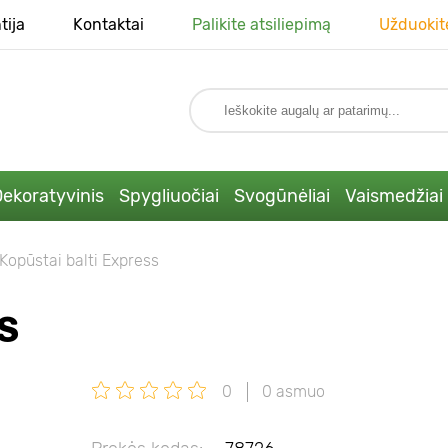
tija
Kontaktai
Palikite atsiliepimą
Užduokit
ekoratyvinis
Spygliuočiai
Svogūnėliai
Vaismedžiai
Kopūstai balti Express
S
0
0 asmuo