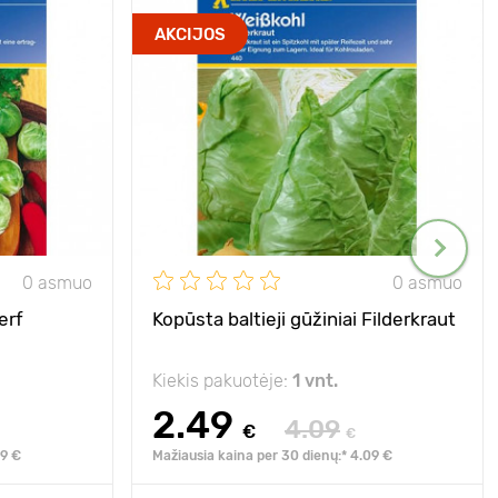
AKCIJOS
0 asmuo
0 asmuo
erf
Kopūsta baltieji gūžiniai Filderkraut
Kiekis pakuotėje:
1 vnt.
2.49
4.09
€
€
89 €
Mažiausia kaina per 30 dienų:* 4.09 €