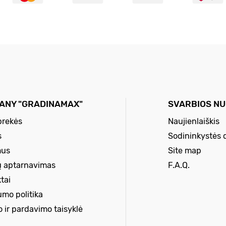
ANY "GRADINAMAX"
SVARBIOS N
prekės
Naujienlaiškis
s
Sodininkystės 
mus
Site map
ų aptarnavimas
F.A.Q.
tai
umo politika
o ir pardavimo taisyklė