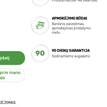
Pristatymas per 48 valandas
APMOKĖJIMO BŪDAI
Bankinis pavedimas,
apmokėjimas pristatymo
metu
90 DIENŲ GARANTIJA
90
Sodinamiems augalams
pšelį
 prie mano
do
KĖJIMAS