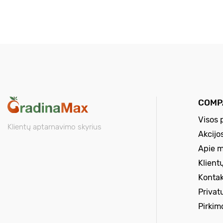
COMP
Visos 
Klientų aptarnavimo skyrius
Akcijo
Apie 
Klient
Kontak
Privat
Pirkim