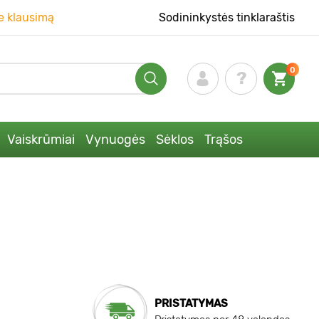
e klausimą
Sodininkystės tinklaraštis
0
Vaiskrūmiai
Vynuogės
Sėklos
Trąšos
PRISTATYMAS