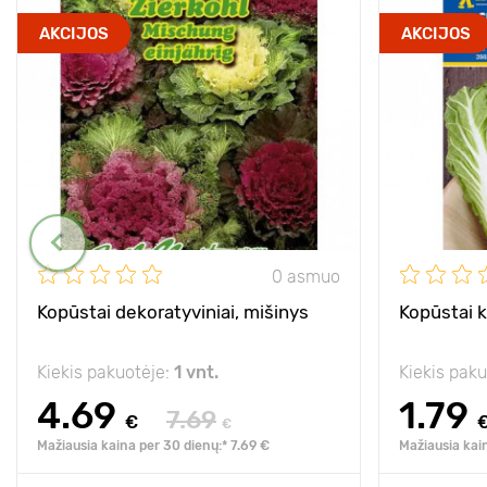
AKCIJOS
AKCIJOS
0 asmuo
Kopūstai dekoratyviniai, mišinys
Kopūstai ki
Kiekis pakuotėje:
1 vnt.
Kiekis pak
4.69
1.79
7.69
€
€
Mažiausia kaina per 30 dienų:* 7.69 €
Mažiausia kai