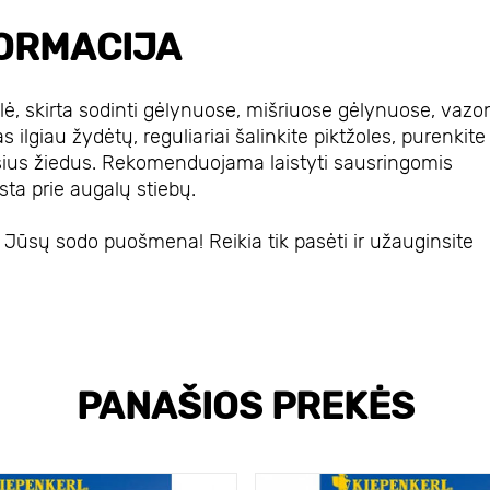
ORMACIJA
ė, skirta sodinti gėlynuose, mišriuose gėlynuose, vaz
as ilgiau žydėtų, reguliariai šalinkite piktžoles, purenkite
sius žiedus. Rekomenduojama laistyti sausringomis
ūsta prie augalų stiebų.
ūsų sodo puošmena! Reikia tik pasėti ir užauginsite
PANAŠIOS PREKĖS