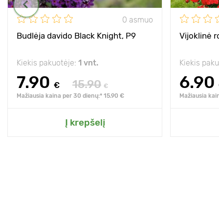
0 asmuo
Budlėja davido Black Knight, P9
Vijoklinė r
Kiekis pakuotėje:
1 vnt.
Kiekis pak
7.90
6.90
15.90
€
€
Mažiausia kaina per 30 dienų:* 15.90 €
Mažiausia kai
Į krepšelį