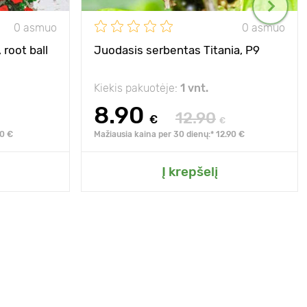
0 asmuo
0 asmuo
 root ball
Juodasis serbentas Titania, Р9
Kiekis pakuotėje:
1 vnt.
8.90
12.90
€
€
90 €
Mažiausia kaina per 30 dienų:* 12.90 €
Į krepšelį