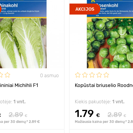
AKCIJOS
0 asmuo
niniai Michihli F1
Kopūstai briuselio Roodn
uotėje:
1 vnt.
Kiekis pakuotėje:
1 vnt.
1.79
2.89
2.89
€
€
€
€
na per 30 dienų:* 2.89 €
Mažiausia kaina per 30 dienų:* 2.