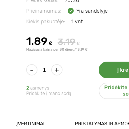
Prekės kodas:
78726
Prieinamumas:
Yra sandėlyje
Kiekis pakuotėje:
1 vnt..
1.89
3.19
€
€
Mažiausia kaina per 30 dienų:* 3.19 €
-
+
Į kre
Pridėkite
2
asmenys
Pridėkite į mano sodą
so
ĮVERTINIMAI
PRISTATYMAS IR APMO