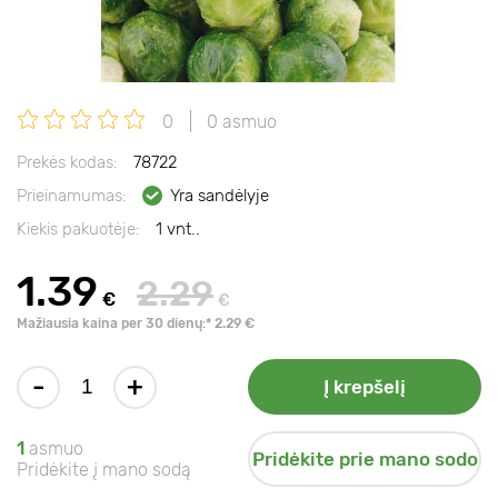
0
0 asmuo
Prekės kodas:
78722
Prieinamumas:
Yra sandėlyje
Kiekis pakuotėje:
1 vnt..
1.39
2.29
€
€
Mažiausia kaina per 30 dienų:* 2.29 €
-
+
Į krepšelį
1
asmuo
Pridėkite prie mano sodo
Pridėkite į mano sodą