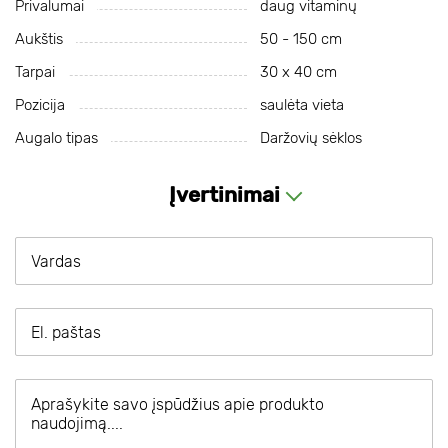
Privalumai
daug vitaminų
Aukštis
50 - 150 cm
Tarpai
30 х 40 cm
Pozicija
saulėta vieta
Augalo tipas
Daržovių sėklos
Įvertinimai