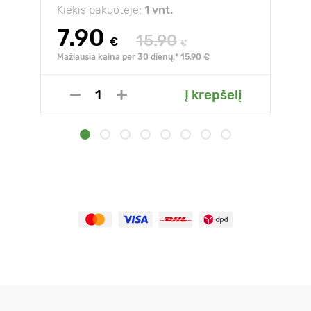
Kiekis pakuotėje:
1 vnt.
7.90
15.90
€
€
Mažiausia kaina per 30 dienų:* 15.90 €
Į krepšelį