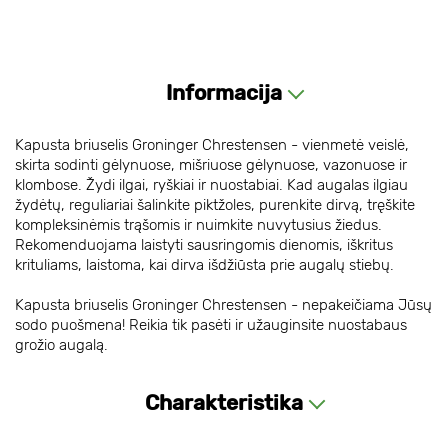
Informacija
Kapusta briuselis Groninger Chrestensen - vienmetė veislė,
skirta sodinti gėlynuose, mišriuose gėlynuose, vazonuose ir
klombose. Žydi ilgai, ryškiai ir nuostabiai. Kad augalas ilgiau
žydėtų, reguliariai šalinkite piktžoles, purenkite dirvą, tręškite
kompleksinėmis trąšomis ir nuimkite nuvytusius žiedus.
Rekomenduojama laistyti sausringomis dienomis, iškritus
krituliams, laistoma, kai dirva išdžiūsta prie augalų stiebų.
Kapusta briuselis Groninger Chrestensen - nepakeičiama Jūsų
sodo puošmena! Reikia tik pasėti ir užauginsite nuostabaus
grožio augalą.
Charakteristika