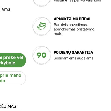
Pristatymas per 48 valandas
ekiama
APMOKĖJIMO BŪDAI
Bankinis pavedimas,
apmokėjimas pristatymo
metu
90 DIENŲ GARANTIJA
90
i prekė vėl
Sodinamiems augalams
ekyboje
 prie mano
do
KĖJIMAS