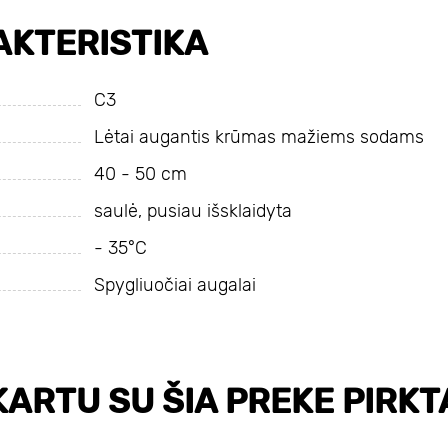
KTERISTIKA
С3
Lėtai augantis krūmas mažiems sodams
40 - 50 cm
saulė, pusiau išsklaidyta
- 35°C
Spygliuočiai augalai
KARTU SU ŠIA PREKE PIRKT