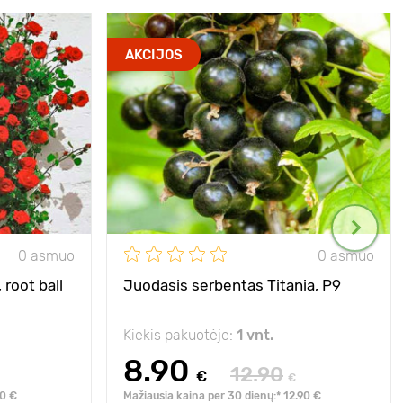
AKCIJOS
0 asmuo
0 asmuo
 root ball
Juodasis serbentas Titania, Р9
Kiekis pakuotėje:
1 vnt.
8.90
12.90
€
€
90 €
Mažiausia kaina per 30 dienų:* 12.90 €