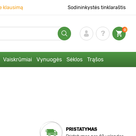
e klausimą
Sodininkystės tinklaraštis
0
Vaiskrūmiai
Vynuogės
Sėklos
Trąšos
PRISTATYMAS