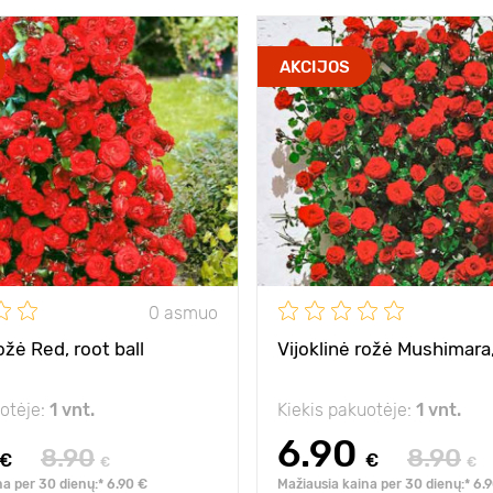
AKCIJOS
0 asmuo
ožė Red, root ball
Vijoklinė rožė Mushimara,
uotėje:
1 vnt.
Kiekis pakuotėje:
1 vnt.
6.90
8.90
8.90
€
€
€
€
na per 30 dienų:* 6.90 €
Mažiausia kaina per 30 dienų:* 6.