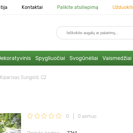
tija
Kontaktai
Palikite atsiliepimą
Užduokit
ekoratyvinis
Spygliuočiai
Svogūnėliai
Vaismedžiai
Kiparisas Sungold, C2
0
0 asmuo