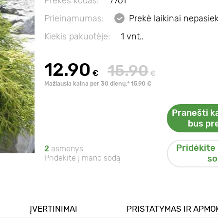
Prekės kodas:
7761
Prieinamumas:
Prekė laikinai nepasi
Kiekis pakuotėje:
1 vnt..
12.90
15.90
€
€
Mažiausia kaina per 30 dienų:* 15.90 €
Pranešti ka
bus pr
Pridėkite
2
asmenys
Pridėkite į mano sodą
so
ĮVERTINIMAI
PRISTATYMAS IR APMO