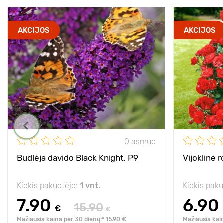
AKCIJOS
AKCIJOS
0 asmuo
Budlėja davido Black Knight, P9
Vijoklinė r
Kiekis pakuotėje:
1 vnt.
Kiekis pak
7.90
6.90
15.90
€
€
Mažiausia kaina per 30 dienų:* 15.90 €
Mažiausia kai