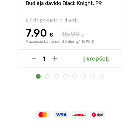
Budlėja davido Black Knight, P9
Kiekis pakuotėje:
1 vnt.
7.90
15.90
€
€
Mažiausia kaina per 30 dienų:* 15.90 €
Į krepšelį