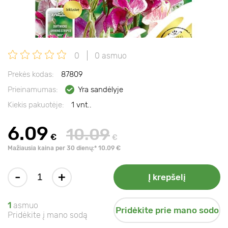
0
0 asmuo
Prekės kodas:
87809
Prieinamumas:
Yra sandėlyje
Kiekis pakuotėje:
1 vnt..
6.09
10.09
€
€
Mažiausia kaina per 30 dienų:* 10.09 €
-
+
Į krepšelį
1
asmuo
Pridėkite prie mano sodo
Pridėkite į mano sodą