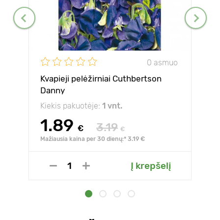
0 asmuo
Kvapieji pelėžirniai Cuthbertson
Danny
Kiekis pakuotėje:
1 vnt.
1.89
3.19
€
€
Mažiausia kaina per 30 dienų:* 3.19 €
Į krepšelį