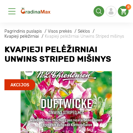
0
Pagrindinis puslapis
Visos prekės
Sėklos
Kvapieji pelėžirniai
Kvapieji pelėžirniai Unwins Striped mišinys
KVAPIEJI PELĖŽIRNIAI
UNWINS STRIPED MIŠINYS
AKCIJOS