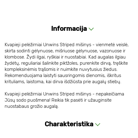
Informacija
Kvapieji pelėžirniai Unwins Striped mišinys - vienmetė veislė,
skirta sodinti gėlynuose, mišriuose gėlynuose, vazonuose ir
klombose. Žydi ilgai, ryškiai ir nuostabiai. Kad augalas ilgiau
žydėtų, reguliariai šalinkite piktžoles, purenkite dirvą, tręškite
kompleksinėmis trąšomis ir nuimkite nuvytusius žiedus.
Rekomenduojama laistyti sausringomis dienomis, iškritus
krituliams, laistoma, kai dirva išdžiūsta prie augalų stiebų.
Kvapieji pelėžirniai Unwins Striped mišinys - nepakeičiama
Jūsų sodo puošmena! Reikia tik pasėti ir užauginsite
nuostabaus grožio augalą.
Charakteristika