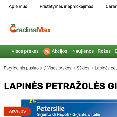
Apie mus
Pristatymas ir apmokėjimas
Garan
Visos prekės
Akcijos
Naujienos
Rožės
D
Pagrindinis puslapis
Visos prekės
Sėklos
Lapinės pet
LAPINĖS PETRAŽOLĖS GI
AKCIJOS