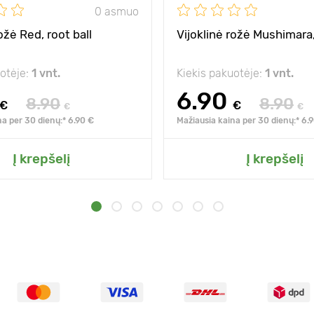
0 asmuo
ožė Red, root ball
Vijoklinė rožė Mushimara,
uotėje:
1 vnt.
Kiekis pakuotėje:
1 vnt.
6.90
8.90
8.90
€
€
€
€
na per 30 dienų:* 6.90 €
Mažiausia kaina per 30 dienų:* 6.
Į krepšelį
Į krepšelį