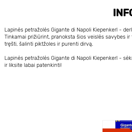
INF
Lapinės petražolės Gigante di Napoli Kiepenkerl - derli
Tinkamai prižiūrint, pranoksta šios veislės savybes ir t
tręšti, šalinti piktžoles ir purenti dirvą.
Lapinės petražolės Gigante di Napoli Kiepenkerl - sėk
ir liksite labai patenkinti!