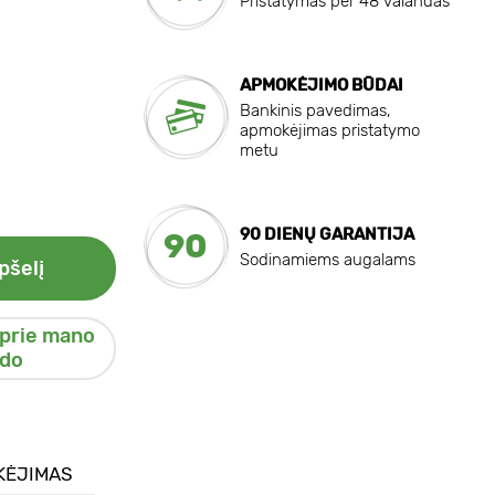
Pristatymas per 48 valandas
APMOKĖJIMO BŪDAI
Bankinis pavedimas,
apmokėjimas pristatymo
metu
90 DIENŲ GARANTIJA
90
Sodinamiems augalams
pšelį
 prie mano
do
KĖJIMAS