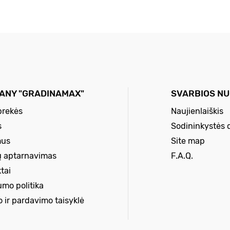
ANY "GRADINAMAX"
SVARBIOS N
prekės
Naujienlaiškis
s
Sodininkystės 
mus
Site map
ų aptarnavimas
F.A.Q.
tai
umo politika
o ir pardavimo taisyklė