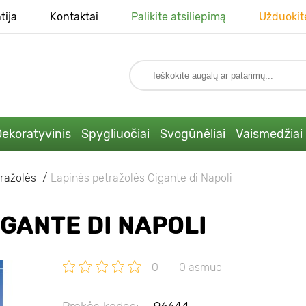
tija
Kontaktai
Palikite atsiliepimą
Užduokit
ekoratyvinis
Spygliuočiai
Svogūnėliai
Vaismedžiai
ražolės
Lapinės petražolės Gigante di Napoli
GANTE DI NAPOLI
0
0 asmuo