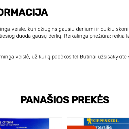
ORMACIJA
nga veislė, kuri džiugins gausiu derliumi ir puikiu skoni
iesiog duoda gausų derlių. Reikalinga priežiūra: reikia la
minga veislė, už kurią padėkosite! Būtinai užsisakykite 
PANAŠIOS PREKĖS