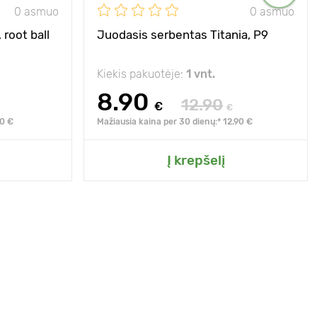
0 asmuo
0 asmuo
 root ball
Juodasis serbentas Titania, Р9
Kiekis pakuotėje:
1 vnt.
8.90
12.90
€
€
90 €
Mažiausia kaina per 30 dienų:* 12.90 €
Į krepšelį