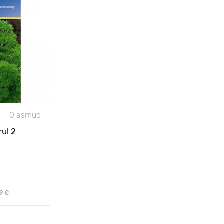
0 asmuo
ul 2
89 €