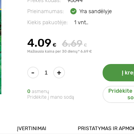
Prekės kodas:
96644
Prieinamumas:
Yra sandėlyje
Kiekis pakuotėje:
1 vnt..
4.09
6.69
€
€
Mažiausia kaina per 30 dienų:* 6.69 €
-
+
Į kre
Pridėkite
0
asmenų
Pridėkite į mano sodą
so
ĮVERTINIMAI
PRISTATYMAS IR APMO