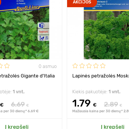
AKCIJOS
0 asmuo
tražolės Gigante d'Italia
Lapinės petražolės Moskr
otėje:
1 vnt.
Kiekis pakuotėje:
1 vnt.
1.79
6.69
2.89
€
€
€
€
a per 30 dienų:* 6.69 €
Mažiausia kaina per 30 dienų:* 2.
Į krepšelį
Į krepšelį