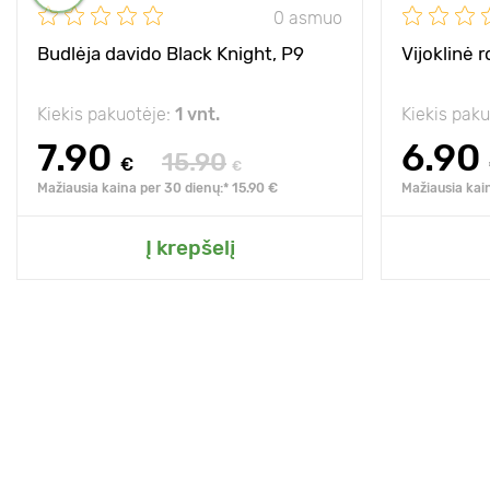
0 asmuo
Budlėja davido Black Knight, P9
Vijoklinė r
Kiekis pakuotėje:
1 vnt.
Kiekis pak
7.90
6.90
15.90
€
€
Mažiausia kaina per 30 dienų:* 15.90 €
Mažiausia kai
Į krepšelį