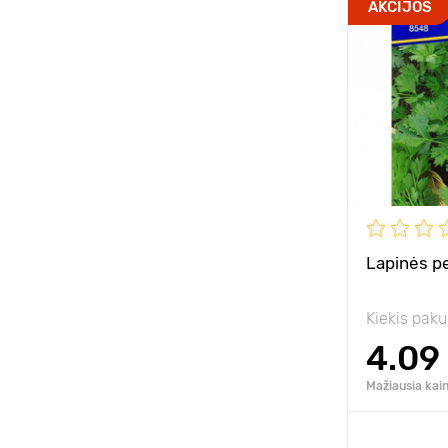
AKCIJOS
Lapinės pe
Kiekis paku
4.09
Mažiausia kain