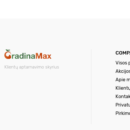
COMP
Visos 
Klientų aptarnavimo skyrius
Akcijo
Apie 
Klient
Kontak
Privat
Pirkim