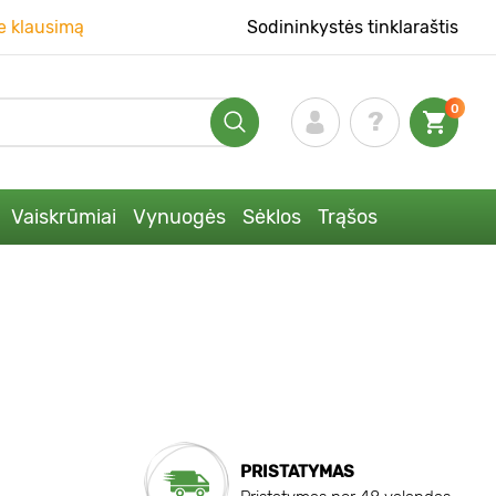
e klausimą
Sodininkystės tinklaraštis
0
Vaiskrūmiai
Vynuogės
Sėklos
Trąšos
PRISTATYMAS