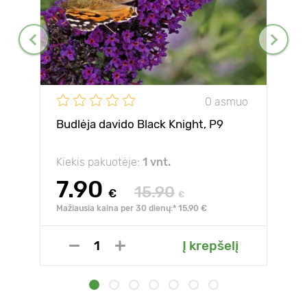
0 asmuo
Budlėja davido Black Knight, P9
Kiekis pakuotėje:
1 vnt.
7.90
15.90
€
€
Mažiausia kaina per 30 dienų:* 15.90 €
Į krepšelį