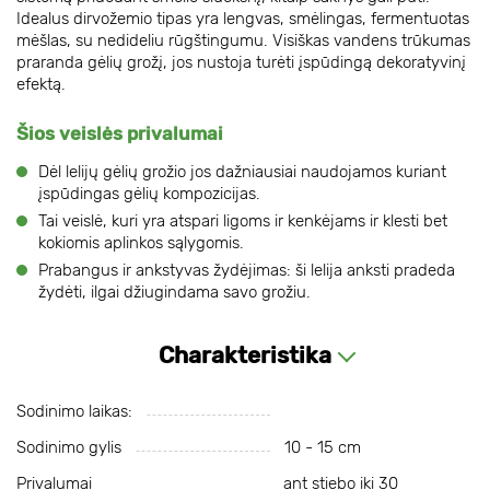
Idealus dirvožemio tipas yra lengvas, smėlingas, fermentuotas
mėšlas, su nedideliu rūgštingumu. Visiškas vandens trūkumas
praranda gėlių grožį, jos nustoja turėti įspūdingą dekoratyvinį
efektą.
Šios veislės privalumai
Dėl lelijų gėlių grožio jos dažniausiai naudojamos kuriant
įspūdingas gėlių kompozicijas.
Tai veislė, kuri yra atspari ligoms ir kenkėjams ir klesti bet
kokiomis aplinkos sąlygomis.
Prabangus ir ankstyvas žydėjimas: ši lelija anksti pradeda
žydėti, ilgai džiugindama savo grožiu.
Charakteristika
Sodinimo laikas:
Sodinimo gylis
10 - 15 cm
Privalumai
ant stiebo iki 30