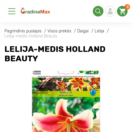
0
Pagrindinis puslapis
Visos prekės
Daigai
Lelija
Lelija-medis Holland Beauty
LELIJA-MEDIS HOLLAND
BEAUTY