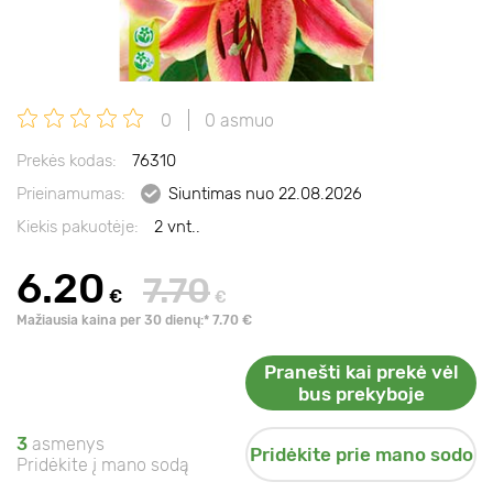
0
0 asmuo
Prekės kodas:
76310
Prieinamumas:
Siuntimas nuo 22.08.2026
Kiekis pakuotėje:
2 vnt..
6.20
7.70
€
€
Mažiausia kaina per 30 dienų:* 7.70 €
Pranešti kai prekė vėl
bus prekyboje
3
asmenys
Pridėkite prie mano sodo
Pridėkite į mano sodą