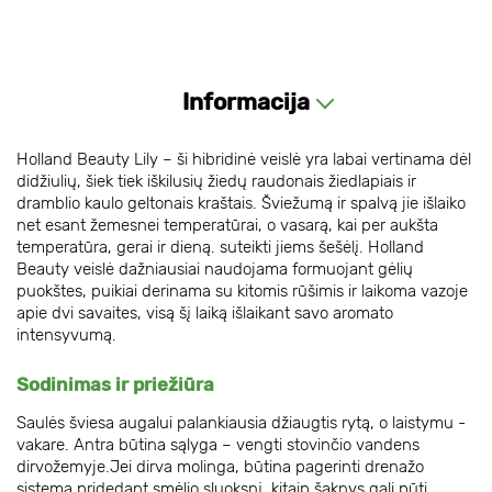
Informacija
Holland Beauty Lily – ši hibridinė veislė yra labai vertinama dėl
didžiulių, šiek tiek iškilusių žiedų raudonais žiedlapiais ir
dramblio kaulo geltonais kraštais. Šviežumą ir spalvą jie išlaiko
net esant žemesnei temperatūrai, o vasarą, kai per aukšta
temperatūra, gerai ir dieną. ​suteikti jiems šešėlį. Holland
Beauty veislė dažniausiai naudojama formuojant gėlių
puokštes, puikiai derinama su kitomis rūšimis ir laikoma vazoje
apie dvi savaites, visą šį laiką išlaikant savo aromato
intensyvumą.
Sodinimas ir priežiūra
Saulės šviesa augalui palankiausia džiaugtis rytą, o laistymu -
vakare. Antra būtina sąlyga – vengti stovinčio vandens
dirvožemyje.Jei dirva molinga, būtina pagerinti drenažo
sistemą pridedant smėlio sluoksnį, kitaip šaknys gali pūti.