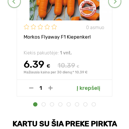
0 asmuo
Morkos Flyaway F1 Kiepenkerl
Kiekis pakuotėje:
1 vnt.
6.39
10.39
€
€
Mažiausia kaina per 30 dienų:* 10.39 €
Į krepšelį
KARTU SU ŠIA PREKE PIRKTA