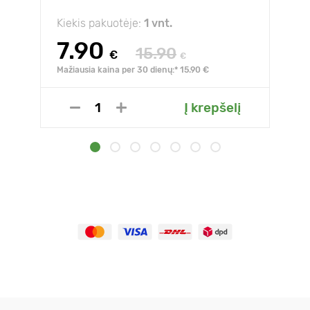
Kiekis pakuotėje:
1 vnt.
7.90
15.90
€
€
Mažiausia kaina per 30 dienų:* 15.90 €
Į krepšelį