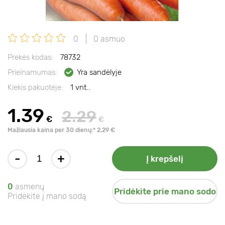
0
0 asmuo
Prekės kodas:
78732
Prieinamumas:
Yra sandėlyje
Kiekis pakuotėje:
1 vnt..
1.39
2.29
€
€
Mažiausia kaina per 30 dienų:* 2.29 €
-
+
Į krepšelį
0
asmenų
Pridėkite prie mano sodo
Pridėkite į mano sodą