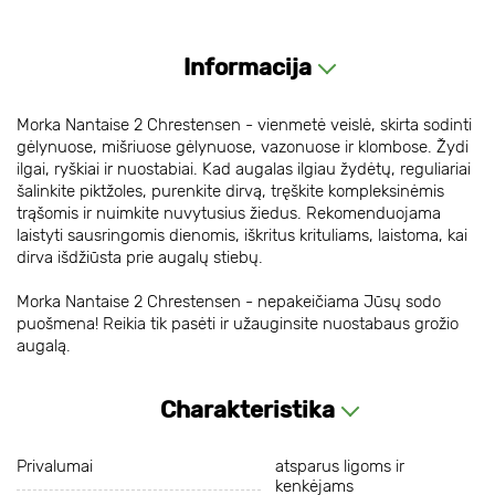
Informacija
Morka Nantaise 2 Chrestensen - vienmetė veislė, skirta sodinti
gėlynuose, mišriuose gėlynuose, vazonuose ir klombose. Žydi
ilgai, ryškiai ir nuostabiai. Kad augalas ilgiau žydėtų, reguliariai
šalinkite piktžoles, purenkite dirvą, tręškite kompleksinėmis
trąšomis ir nuimkite nuvytusius žiedus. Rekomenduojama
laistyti sausringomis dienomis, iškritus krituliams, laistoma, kai
dirva išdžiūsta prie augalų stiebų.
Morka Nantaise 2 Chrestensen - nepakeičiama Jūsų sodo
puošmena! Reikia tik pasėti ir užauginsite nuostabaus grožio
augalą.
Charakteristika
Privalumai
atsparus ligoms ir
kenkėjams