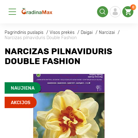
0
Pagrindinis puslapis
Visos prekės
Daigai
Narcizai
Narcizas pilnaviduris Double Fashion
NARCIZAS PILNAVIDURIS
DOUBLE FASHION
NAUJIENA
AKCIJOS