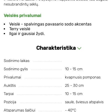
nesubrandintų sėklų.
Veislės privalumai
Veislė - spalvingas pavasario sodo akcentas
Terry veislė
Ilgai ir gausiai žydi.
Charakteristika
Sodinimo laikas:
Sodinimo gylis
10 - 15 cm
Privalumai
kvapnusis pomponas
Aukštis
25 - 30 cm
Tarpai
10 - 15 cm
Pozicija
saulė, šviesus atspalvis
Atsparumas šalčiui
- 40°C