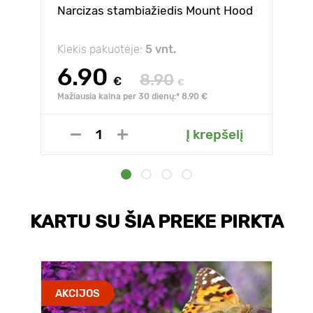
Narcizas stambiažiedis Mount Hood
Kiekis pakuotėje:
5 vnt.
6.90
8.90
€
€
Mažiausia kaina per 30 dienų:* 8.90 €
Į krepšelį
KARTU SU ŠIA PREKE PIRKTA
AKCIJOS