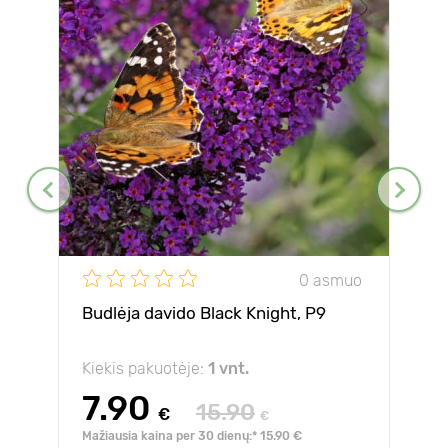
0 asmuo
Budlėja davido Black Knight, P9
Kiekis pakuotėje:
1 vnt.
7.90
15.90
€
€
Mažiausia kaina per 30 dienų:* 15.90 €