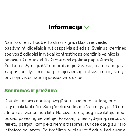
Informacija
Narcizas Terry Double Fashion - graži klasikinė veislė,
pasižyminti dideliais ir ryškiaspalviais žiedais. Švelnūs kreminės
spalvos žiedlapiai ir ryškiai kontrastingas oranžinis vainikėlis -
pavasarį šie nuostabūs žiedai neabejotinai papuoš sodą.
Žiedai pasižymi grakščiu ir prabangiu žavesiu, o aromatingas
kvapas juos lydi nuo pat pirmojo žiedlapio atsivėrimo ir į sodą
privilioja visus naudinguosius vabzdžius.
Sodinimas ir priežiūra
Double Fashion narcizų svogūnėliai sodinami rudenį, nuo
rugsėjo iki lapkričio. Svogūnėliai sodinami 15 cm gylyje, 10 cm
atstumais vienas nuo kito. Narcizai turėtų augti saulėtoje arba
pusiau pavėsingoje vietoje. Pavasarį, prieš žydėjimą, narcizus
reikėtų patręšti kompleksinėmis trąšomis, kuriose daugiau kalio
ir fosforo nei azoto. Po žydėjimo nupjaukite žiedus, kad augalai