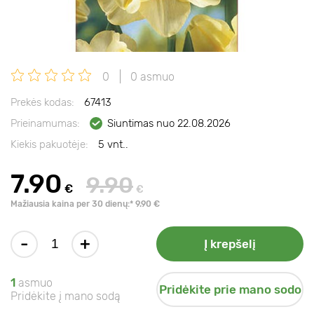
0
0 asmuo
Prekės kodas:
67413
Prieinamumas:
Siuntimas nuo 22.08.2026
Kiekis pakuotėje:
5 vnt..
7.90
9.90
€
€
Mažiausia kaina per 30 dienų:* 9.90 €
-
+
Į krepšelį
1
asmuo
Pridėkite prie mano sodo
Pridėkite į mano sodą