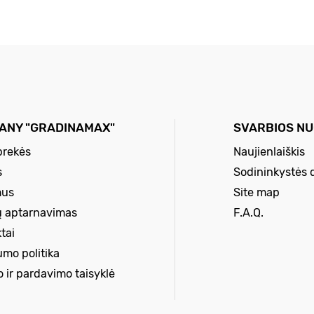
ANY "GRADINAMAX"
SVARBIOS N
prekės
Naujienlaiškis
s
Sodininkystės 
mus
Site map
ų aptarnavimas
F.A.Q.
tai
umo politika
o ir pardavimo taisyklė