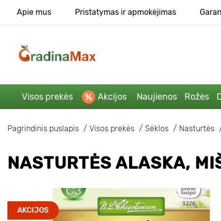
Apie mus
Pristatymas ir apmokėjimas
Garan
Visos prekės
Akcijos
Naujienos
Rožės
D
Pagrindinis puslapis
Visos prekės
Sėklos
Nasturtės
NASTURTĖS ALASKA, MI
AKCIJOS