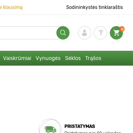
e klausimą
Sodininkystės tinklaraštis
0
Vaiskrūmiai
Vynuogės
Sėklos
Trąšos
PRISTATYMAS