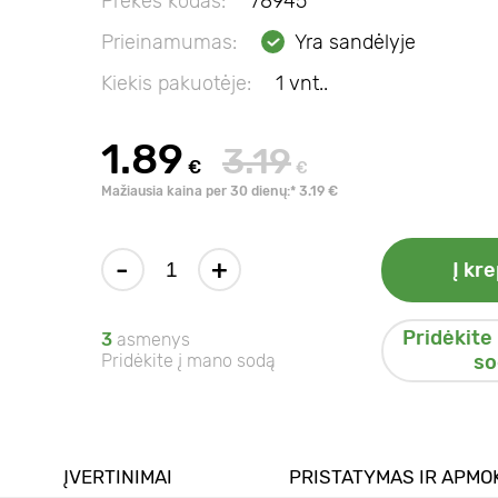
Prekės kodas:
78945
Prieinamumas:
Yra sandėlyje
Kiekis pakuotėje:
1 vnt..
1.89
3.19
€
€
Mažiausia kaina per 30 dienų:* 3.19 €
-
+
Į kre
Pridėkite
3
asmenys
Pridėkite į mano sodą
so
ĮVERTINIMAI
PRISTATYMAS IR APMO