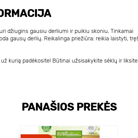
ORMACIJA
ri džiugins gausiu derliumi ir puikiu skoniu. Tinkamai
da gausų derlių. Reikalinga priežiūra: reikia laistyti, tręš
 kurią padėkosite! Būtinai užsisakykite sėklų ir liksite
PANAŠIOS PREKĖS