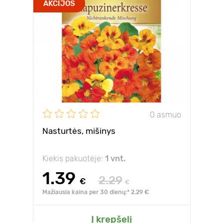
AKCIJOS
0 asmuo
Nasturtės, mišinys
Kiekis pakuotėje:
1 vnt.
1.39
2.29
€
€
Mažiausia kaina per 30 dienų:* 2.29 €
Į krepšelį