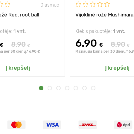
0 asmuo
ožė Red, root ball
Vijoklinė rožė Mushimara,
uotėje:
1 vnt.
Kiekis pakuotėje:
1 vnt.
6.90
8.90
8.90
€
€
€
€
na per 30 dienų:* 6.90 €
Mažiausia kaina per 30 dienų:* 6.
Į krepšelį
Į krepšelį