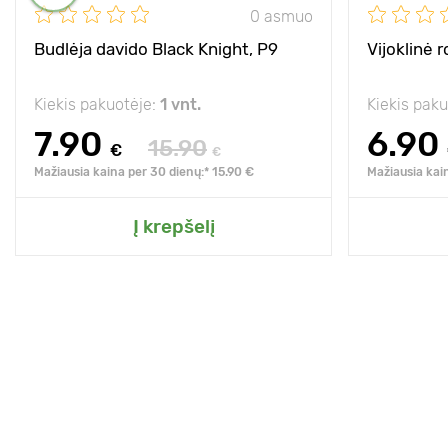
0 asmuo
Budlėja davido Black Knight, P9
Vijoklinė r
Kiekis pakuotėje:
1 vnt.
Kiekis pak
7.90
6.90
15.90
€
€
Mažiausia kaina per 30 dienų:* 15.90 €
Mažiausia kai
Į krepšelį