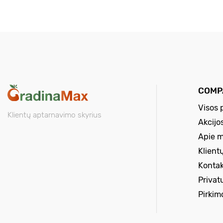
COMP
Visos 
Klientų aptarnavimo skyrius
Akcijo
Apie 
Klient
Kontak
Privat
Pirkim