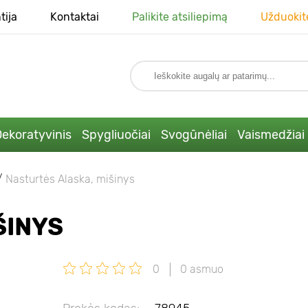
tija
Kontaktai
Palikite atsiliepimą
Užduokit
ekoratyvinis
Spygliuočiai
Svogūnėliai
Vaismedžiai
Nasturtės Alaska, mišinys
ŠINYS
0
0 asmuo