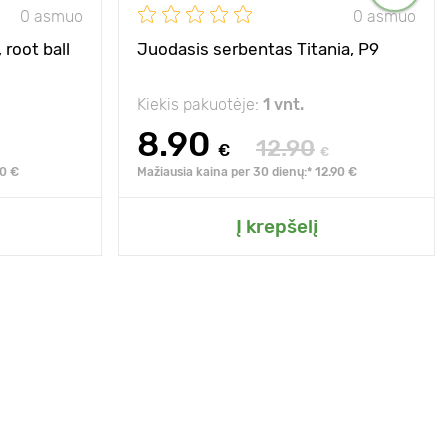
0 asmuo
0 asmuo
 root ball
Juodasis serbentas Titania, Р9
Kiekis pakuotėje:
1 vnt.
8.90
12.90
€
€
90 €
Mažiausia kaina per 30 dienų:* 12.90 €
Į krepšelį