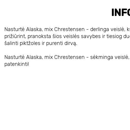
INF
Nasturtė Alaska, mix Chrestensen - derlinga veislė, ku
prižiūrint, pranoksta šios veislės savybes ir tiesiog duo
šalinti piktžoles ir purenti dirvą.
Nasturtė Alaska, mix Chrestensen - sėkminga veislė, už
patenkinti!