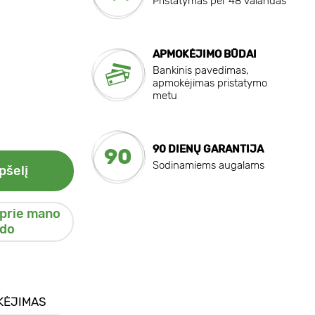
Pristatymas per 48 valandas
APMOKĖJIMO BŪDAI
Bankinis pavedimas,
apmokėjimas pristatymo
metu
90 DIENŲ GARANTIJA
90
Sodinamiems augalams
pšelį
 prie mano
do
KĖJIMAS