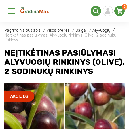
0
Pagrindinis puslapis
Visos prekės
Daigai
Alyvuogių
Neįtikėtinas pasiūlymas! Alyvuogių rinkinys (Olive), 2 sodinukų
rinkinys
NEĮTIKĖTINAS PASIŪLYMAS!
ALYVUOGIŲ RINKINYS (OLIVE),
2 SODINUKŲ RINKINYS
AKCIJOS