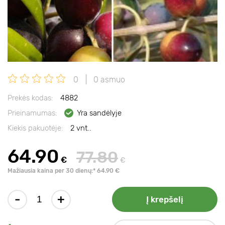
0
0 asmuo
Prekės kodas:
4882
Prieinamumas:
Yra sandėlyje
Kiekis pakuotėje:
2 vnt..
64.90
77.80
€
€
Mažiausia kaina per 30 dienų:* 64.90 €
-
+
Į krepšelį