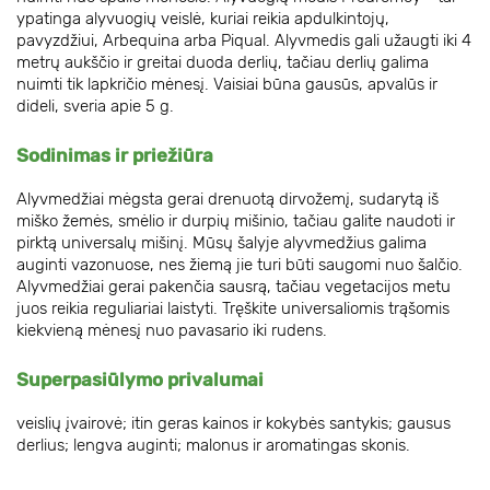
ypatinga alyvuogių veislė, kuriai reikia apdulkintojų,
pavyzdžiui, Arbequina arba Piqual. Alyvmedis gali užaugti iki 4
metrų aukščio ir greitai duoda derlių, tačiau derlių galima
nuimti tik lapkričio mėnesį. Vaisiai būna gausūs, apvalūs ir
dideli, sveria apie 5 g.
Sodinimas ir priežiūra
Alyvmedžiai mėgsta gerai drenuotą dirvožemį, sudarytą iš
miško žemės, smėlio ir durpių mišinio, tačiau galite naudoti ir
pirktą universalų mišinį. Mūsų šalyje alyvmedžius galima
auginti vazonuose, nes žiemą jie turi būti saugomi nuo šalčio.
Alyvmedžiai gerai pakenčia sausrą, tačiau vegetacijos metu
juos reikia reguliariai laistyti. Tręškite universaliomis trąšomis
kiekvieną mėnesį nuo pavasario iki rudens.
Superpasiūlymo privalumai
veislių įvairovė; itin geras kainos ir kokybės santykis; gausus
derlius; lengva auginti; malonus ir aromatingas skonis.