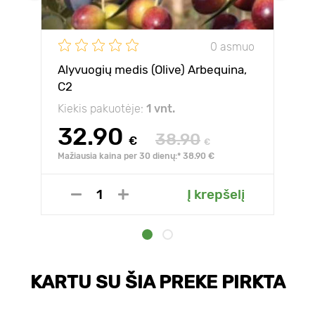
0 asmuo
Alyvuogių medis (Olive) Arbequina,
С2
Kiekis pakuotėje:
1 vnt.
32.90
38.90
€
€
Mažiausia kaina per 30 dienų:* 38.90 €
Į krepšelį
KARTU SU ŠIA PREKE PIRKTA