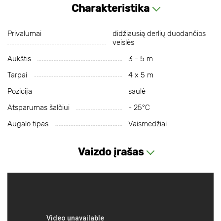
Charakteristika
Privalumai
didžiausią derlių duodančios
veislės
Aukštis
3 - 5 m
Tarpai
4 х 5 m
Pozicija
saulė
Atsparumas šalčiui
- 25°С
Augalo tipas
Vaismedžiai
Vaizdo įrašas