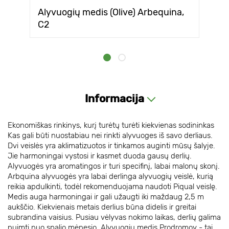
Alyvuogių medis (Olive) Arbequina,
С2
Informacija
Ekonomiškas rinkinys, kurį turėtų turėti kiekvienas sodininkas
Kas gali būti nuostabiau nei rinkti alyvuoges iš savo derliaus.
Dvi veislės yra aklimatizuotos ir tinkamos auginti mūsų šalyje.
Jie harmoningai vystosi ir kasmet duoda gausų derlių.
Alyvuogės yra aromatingos ir turi specifinį, labai malonų skonį.
Arbquina alyvuogės yra labai derlinga alyvuogių veislė, kurią
reikia apdulkinti, todėl rekomenduojama naudoti Piqual veislę.
Medis auga harmoningai ir gali užaugti iki maždaug 2,5 m
aukščio. Kiekvienais metais derlius būna didelis ir greitai
subrandina vaisius. Pusiau vėlyvas nokimo laikas, derlių galima
nuimti nuo spalio mėnesio. Alyvuogių medis Prodromoy - tai