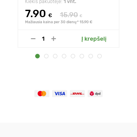
Kiekis pakuotėje:
1 vnt.
7.90
15.90
€
€
Mažiausia kaina per 30 dienų:* 15.90 €
Į krepšelį