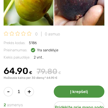
0
0 asmuo
Prekės kodas:
5186
Prieinamumas:
Yra sandėlyje
Kiekis pakuotėje:
2 vnt..
64.90
79.80
€
€
Mažiausia kaina per 30 dienų:* 64.90 €
-
+
Į krepšelį
2
asmenys
Pridėkite prie mano sodo