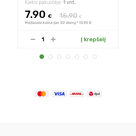
Kiekis pakuotėje:
1 vnt.
7.90
15.90
€
€
Mažiausia kaina per 30 dienų:* 15.90 €
Į krepšelį