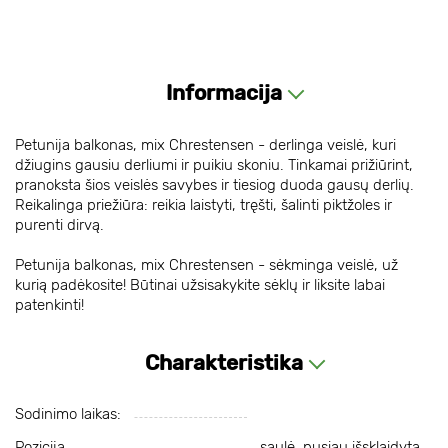
Informacija
Petunija balkonas, mix Chrestensen - derlinga veislė, kuri
džiugins gausiu derliumi ir puikiu skoniu. Tinkamai prižiūrint,
pranoksta šios veislės savybes ir tiesiog duoda gausų derlių.
Reikalinga priežiūra: reikia laistyti, tręšti, šalinti piktžoles ir
purenti dirvą.
Petunija balkonas, mix Chrestensen - sėkminga veislė, už
kurią padėkosite! Būtinai užsisakykite sėklų ir liksite labai
patenkinti!
Charakteristika
Sodinimo laikas:
Pozicija
saulė, pusiau išsklaidyta