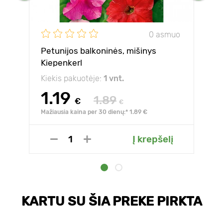
0 asmuo
Petunijos balkoninės, mišinys
Kiepenkerl
Kiekis pakuotėje:
1 vnt.
1.19
1.89
€
€
Mažiausia kaina per 30 dienų:* 1.89 €
Į krepšelį
KARTU SU ŠIA PREKE PIRKTA