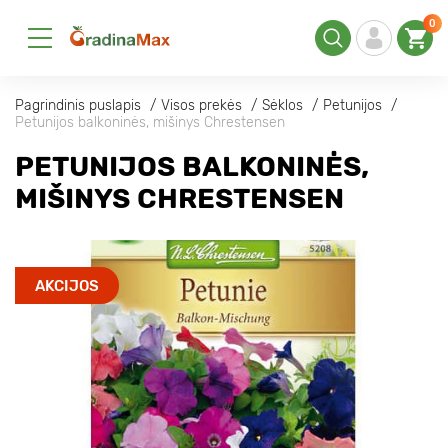
0
Pagrindinis puslapis
Visos prekės
Sėklos
Petunijos
Petunijos balkoninės, mišinys Chrestensen
PETUNIJOS BALKONINĖS,
MIŠINYS CHRESTENSEN
AKCIJOS