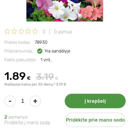
0
0 asmuo
Prekės kodas:
78930
Prieinamumas:
Yra sandėlyje
Kiekis pakuotėje:
1 vnt..
1.89
3.19
€
€
Mažiausia kaina per 30 dienų:* 3.19 €
-
+
Į krepšelį
2
asmenys
Pridėkite prie mano sodo
Pridėkite į mano sodą