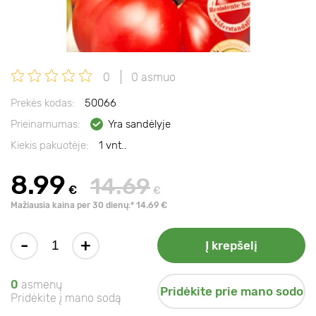
0
0 asmuo
Prekės kodas:
50066
Prieinamumas:
Yra sandėlyje
Kiekis pakuotėje:
1 vnt..
8.99
14.69
€
€
Mažiausia kaina per 30 dienų:* 14.69 €
-
+
Į krepšelį
0
asmenų
Pridėkite prie mano sodo
Pridėkite į mano sodą