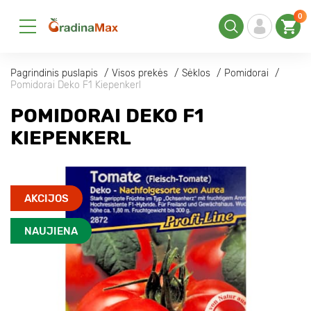
0
Pagrindinis puslapis
Visos prekės
Sėklos
Pomidorai
Pomidorai Deko F1 Kiepenkerl
POMIDORAI DEKO F1
KIEPENKERL
AKCIJOS
NAUJIENA