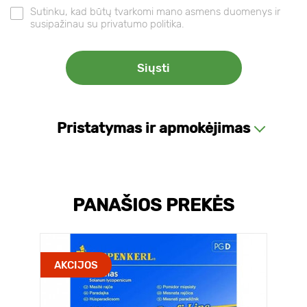
Sutinku, kad būtų tvarkomi mano asmens duomenys ir
susipažinau su privatumo politika.
Pristatymas ir apmokėjimas
PANAŠIOS PREKĖS
AKCIJOS