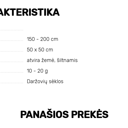
KTERISTIKA
150 - 200 cm
50 х 50 cm
atvira žemė, šiltnamis
10 - 20 g
Daržovių sėklos
PANAŠIOS PREKĖS