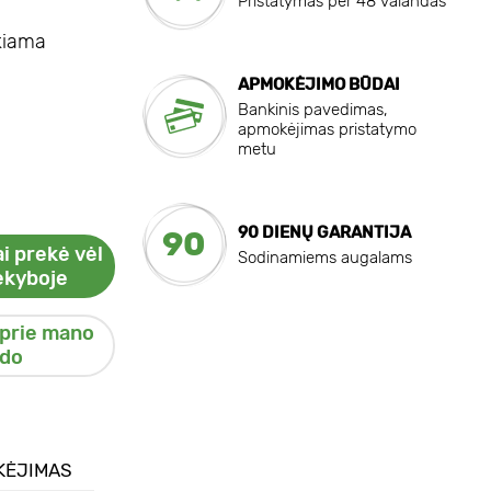
Pristatymas per 48 valandas
ekiama
APMOKĖJIMO BŪDAI
Bankinis pavedimas,
apmokėjimas pristatymo
metu
90 DIENŲ GARANTIJA
90
i prekė vėl
Sodinamiems augalams
ekyboje
 prie mano
do
KĖJIMAS