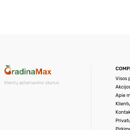
COMP
Visos 
Klientų aptarnavimo skyrius
Akcijo
Apie 
Klient
Kontak
Privat
Pirkim