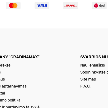
ANY "GRADINAMAX"
SVARBIOS N
prekės
Naujienlaiškis
s
Sodininkystės 
mus
Site map
ų aptarnavimas
F.A.Q.
tai
umo politika
o ir pardavimo taisyklė