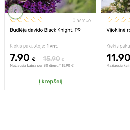
0 asmuo
Budlėja davido Black Knight, P9
Vijoklinė 
Kiekis pakuotėje:
1 vnt.
Kiekis pak
7.90
11.9
15.90
€
€
Mažiausia kaina per 30 dienų:* 15.90 €
Mažiausia kai
Į krepšelį