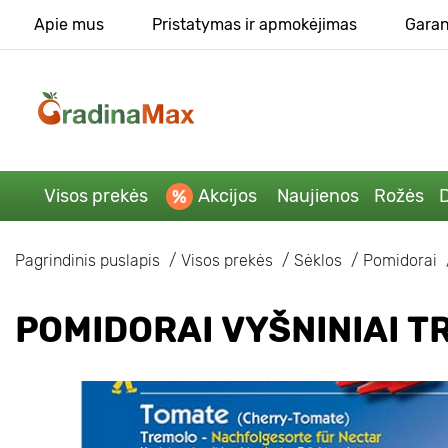
Apie mus
Pristatymas ir apmokėjimas
Garan
Visos prekės
Akcijos
Naujienos
Rožės
D
Pagrindinis puslapis
Visos prekės
Sėklos
Pomidorai
POMIDORAI VYŠNINIAI T