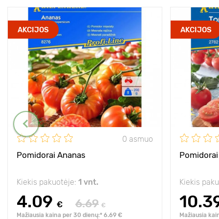
AKCIJOS
AKCIJOS
0 asmuo
Pomidorai Ananas
Pomidorai
Kiekis pakuotėje:
1 vnt.
Kiekis pak
4.09
10.3
6.69
€
€
Mažiausia kaina per 30 dienų:* 6.69 €
Mažiausia kai