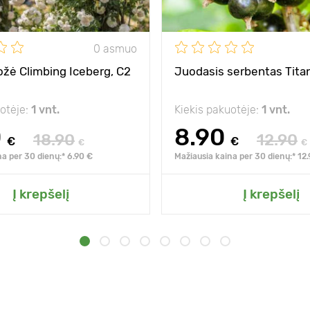
0 asmuo
rožė Climbing Iceberg, C2
Juodasis serbentas Titan
uotėje:
1 vnt.
Kiekis pakuotėje:
1 vnt.
0
8.90
18.90
12.90
€
€
€
€
na per 30 dienų:* 6.90 €
Mažiausia kaina per 30 dienų:* 12
Į krepšelį
Į krepšelį