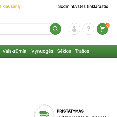
e klausimą
Sodininkystės tinklaraštis
0
Vaiskrūmiai
Vynuogės
Sėklos
Trąšos
PRISTATYMAS