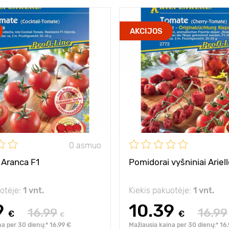
AKCIJOS
0 asmuo
 Aranca F1
Pomidorai vyšniniai Ariell
uotėje:
1 vnt.
Kiekis pakuotėje:
1 vnt.
9
10.39
16.99
16.99
€
€
€
na per 30 dienų:* 16.99 €
Mažiausia kaina per 30 dienų:* 16