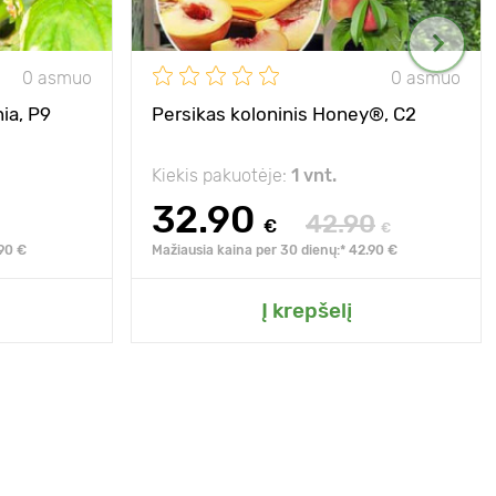
0 asmuo
0 asmuo
ia, Р9
Persikas koloninis Honey®, C2
Kiekis pakuotėje:
1 vnt.
32.90
42.90
€
€
.90 €
Mažiausia kaina per 30 dienų:* 42.90 €
Į krepšelį