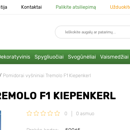
tija
Kontaktai
Palikite atsiliepimą
Užduokit
ekoratyvinis
Spygliuočiai
Svogūnėliai
Vaismedžiai
Pomidorai vyšniniai Tremolo F1 Kiepenkerl
REMOLO F1 KIEPENKERL
0
0 asmuo