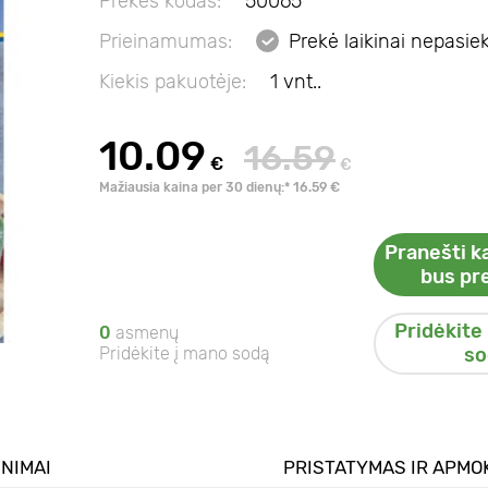
Prekės kodas:
50065
Prieinamumas:
Prekė laikinai nepasi
Kiekis pakuotėje:
1 vnt..
10.09
16.59
€
€
Mažiausia kaina per 30 dienų:* 16.59 €
Pranešti ka
bus pr
Pridėkite
0
asmenų
Pridėkite į mano sodą
so
INIMAI
PRISTATYMAS IR APMO