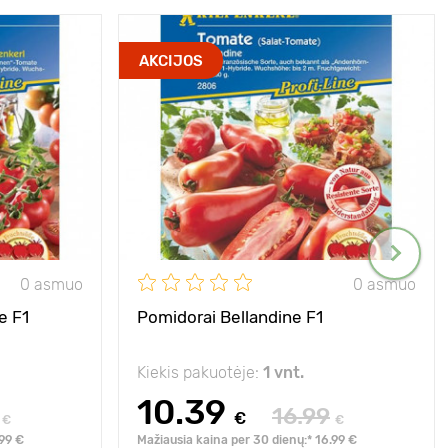
AKCIJOS
0 asmuo
0 asmuo
e F1
Pomidorai Bellandine F1
Kiekis pakuotėje:
1 vnt.
10.39
16.99
€
€
€
.99 €
Mažiausia kaina per 30 dienų:* 16.99 €