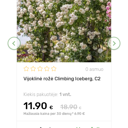
0 asmuo
Vijoklinė rožė Climbing Iceberg, C2
Kiekis pakuotėje:
1 vnt.
11.90
18.90
€
€
Mažiausia kaina per 30 dienų:* 6.90 €