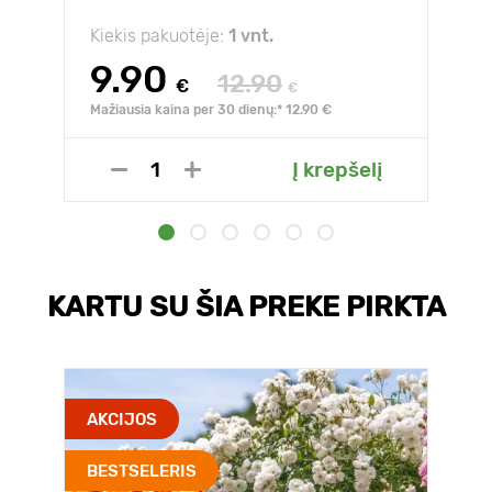
Kiekis pakuotėje:
1 vnt.
9.90
12.90
€
€
Mažiausia kaina per 30 dienų:* 12.90 €
Į krepšelį
KARTU SU ŠIA PREKE PIRKTA
AKCIJOS
BESTSELERIS