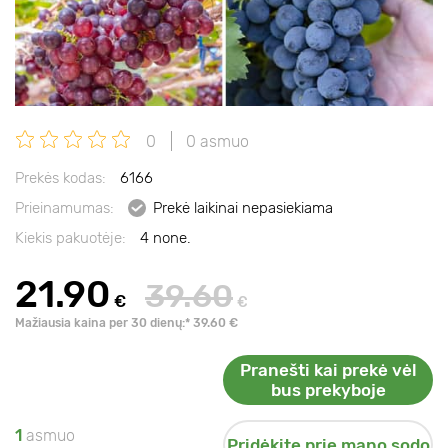
0
0 asmuo
Prekės kodas:
6166
Prieinamumas:
Prekė laikinai nepasiekiama
Kiekis pakuotėje:
4 none.
21.90
39.60
€
€
Mažiausia kaina per 30 dienų:* 39.60 €
Pranešti kai prekė vėl
bus prekyboje
1
asmuo
Pridėkite prie mano sodo