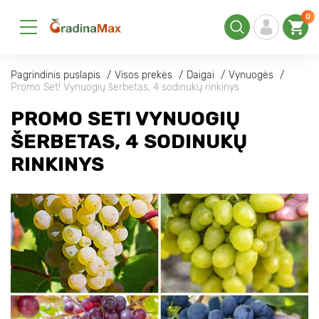
0
Pagrindinis puslapis
Visos prekės
Daigai
Vynuogės
Promo Set! Vynuogių šerbetas, 4 sodinukų rinkinys
PROMO SET! VYNUOGIŲ
ŠERBETAS, 4 SODINUKŲ
RINKINYS