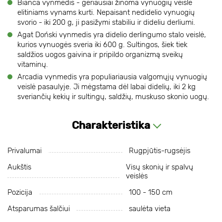
Bianca vynmedis - geriausiai žinoma vynuogių veislė
elitiniams vynams kurti. Nepaisant nedidelio vynuogių
svorio - iki 200 g, ji pasižymi stabiliu ir dideliu derliumi.
Agat Doński vynmedis yra didelio derlingumo stalo veislė,
kurios vynuogės sveria iki 600 g. Sultingos, šiek tiek
saldžios uogos gaivina ir pripildo organizmą sveikų
vitaminų.
Arcadia vynmedis yra populiariausia valgomųjų vynuogių
veislė pasaulyje. Ji mėgstama dėl labai didelių, iki 2 kg
sveriančių kekių ir sultingų, saldžių, muskuso skonio uogų.
Charakteristika
Privalumai
Rugpjūtis-rugsėjis
Aukštis
Visų skonių ir spalvų
veislės
Pozicija
100 - 150 cm
Atsparumas šalčiui
saulėta vieta