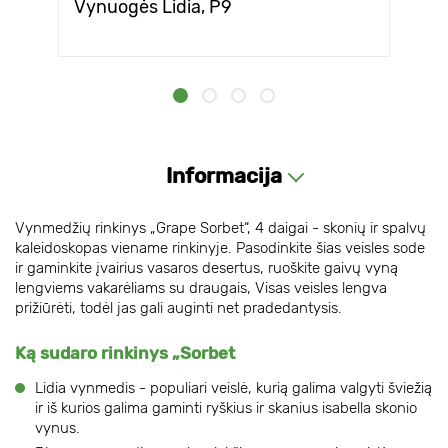
Vynuogės Lidia, Р9
Informacija
Vynmedžių rinkinys „Grape Sorbet“, 4 daigai - skonių ir spalvų
kaleidoskopas viename rinkinyje. Pasodinkite šias veisles sode
ir gaminkite įvairius vasaros desertus, ruoškite gaivų vyną
lengviems vakarėliams su draugais, Visas veisles lengva
prižiūrėti, todėl jas gali auginti net pradedantysis.
Ką sudaro rinkinys „Sorbet
Lidia vynmedis - populiari veislė, kurią galima valgyti šviežią
ir iš kurios galima gaminti ryškius ir skanius isabella skonio
vynus.