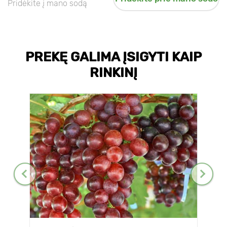
Pridėkite į mano sodą
PREKĘ GALIMA ĮSIGYTI KAIP
RINKINĮ