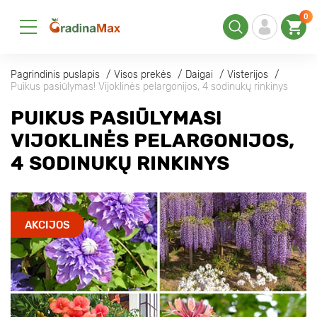
0
Pagrindinis puslapis
Visos prekės
Daigai
Visterijos
Puikus pasiūlymas! Vijoklinės pelargonijos, 4 sodinukų rinkinys
PUIKUS PASIŪLYMAS!
VIJOKLINĖS PELARGONIJOS,
4 SODINUKŲ RINKINYS
AKCIJOS