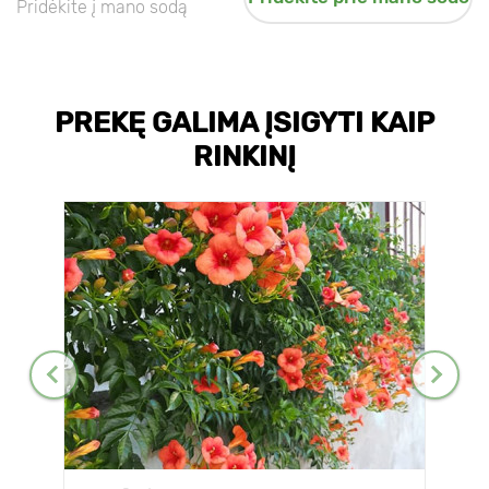
Pridėkite į mano sodą
PREKĘ GALIMA ĮSIGYTI KAIP
RINKINĮ