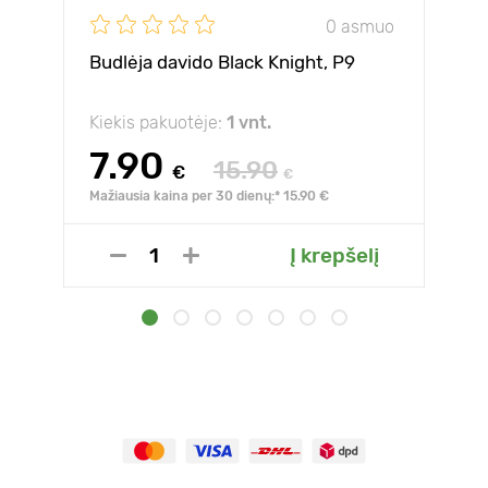
0 asmuo
Budlėja davido Black Knight, P9
Kiekis pakuotėje:
1 vnt.
7.90
15.90
€
€
Mažiausia kaina per 30 dienų:* 15.90 €
Į krepšelį