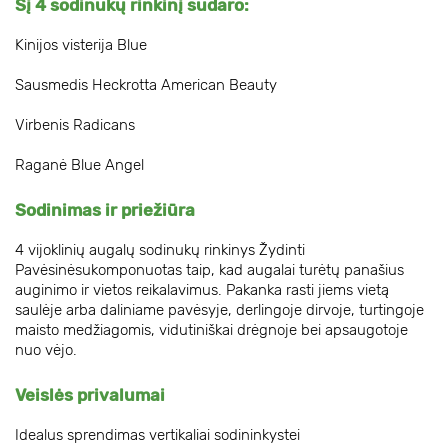
Šį 4 sodinukų rinkinį sudaro:
Kinijos visterija Blue
Sausmedis Heckrotta American Beauty
Virbenis Radicans
Raganė Blue Angel
Sodinimas ir priežiūra
4 vijoklinių augalų sodinukų rinkinys Žydinti
Pavėsinėsukomponuotas taip, kad augalai turėtų panašius
auginimo ir vietos reikalavimus. Pakanka rasti jiems vietą
saulėje arba daliniame pavėsyje, derlingoje dirvoje, turtingoje
maisto medžiagomis, vidutiniškai drėgnoje bei apsaugotoje
nuo vėjo.
Veislės privalumai
Idealus sprendimas vertikaliai sodininkystei