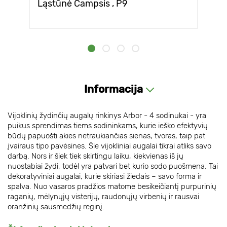
Ląstūnė Campsis , P9
Informacija
Vijoklinių žydinčių augalų rinkinys Arbor - 4 sodinukai - yra
puikus sprendimas tiems sodininkams, kurie ieško efektyvių
būdų papuošti akies netraukiančias sienas, tvoras, taip pat
įvairaus tipo pavėsines. Šie vijokliniai augalai tikrai atliks savo
darbą. Nors ir šiek tiek skirtingu laiku, kiekvienas iš jų
nuostabiai žydi, todėl yra patvari bet kurio sodo puošmena. Tai
dekoratyviniai augalai, kurie skiriasi žiedais – savo forma ir
spalva. Nuo vasaros pradžios matome besikeičiantį purpurinių
raganių, mėlynųjų visterijų, raudonųjų virbenių ir rausvai
oranžinių sausmedžių reginį.