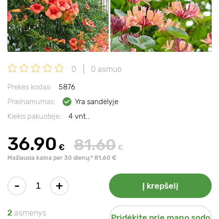
0
0 asmuo
Prekės kodas:
5876
Prieinamumas:
Yra sandėlyje
Kiekis pakuotėje:
4 vnt..
36.90
81.60
€
€
Mažiausia kaina per 30 dienų:* 81.60 €
-
+
Į krepšelį
2
asmenys
Pridėkite prie mano sodo