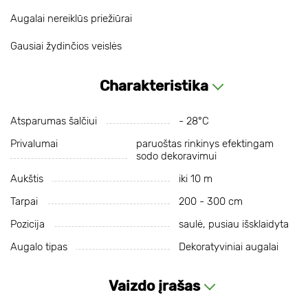
Augalai nereiklūs priežiūrai
Gausiai žydinčios veislės
Charakteristika
Atsparumas šalčiui
- 28°С
Privalumai
paruoštas rinkinys efektingam
sodo dekoravimui
Aukštis
iki 10 m
Tarpai
200 - 300 cm
Pozicija
saulė, pusiau išsklaidyta
Augalo tipas
Dekoratyviniai augalai
Vaizdo įrašas