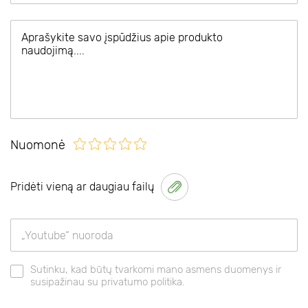
Nuomonė
Pridėti vieną ar daugiau failų
Sutinku, kad būtų tvarkomi mano asmens duomenys ir
susipažinau su privatumo politika.