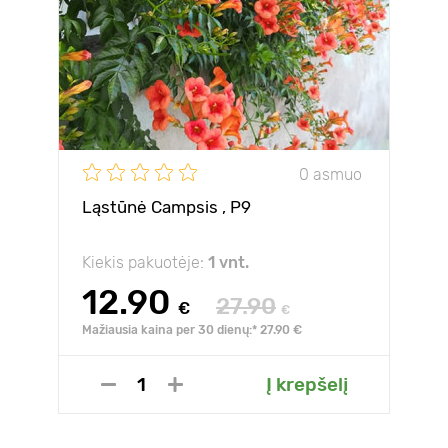
0 asmuo
Ląstūnė Campsis , P9
Kiekis pakuotėje:
1 vnt.
12.90
27.90
€
€
Mažiausia kaina per 30 dienų:* 27.90 €
Į krepšelį