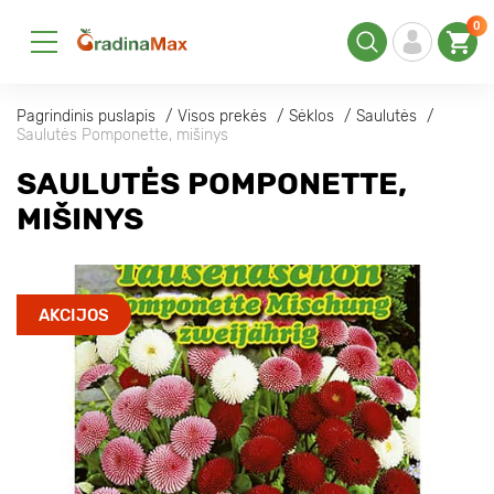
0
Pagrindinis puslapis
Visos prekės
Sėklos
Saulutės
Saulutės Pomponette, mišinys
SAULUTĖS POMPONETTE,
MIŠINYS
AKCIJOS