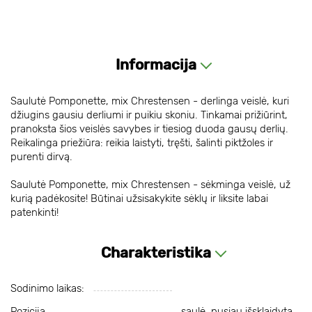
Informacija
Saulutė Pomponette, mix Chrestensen - derlinga veislė, kuri
džiugins gausiu derliumi ir puikiu skoniu. Tinkamai prižiūrint,
pranoksta šios veislės savybes ir tiesiog duoda gausų derlių.
Reikalinga priežiūra: reikia laistyti, tręšti, šalinti piktžoles ir
purenti dirvą.
Saulutė Pomponette, mix Chrestensen - sėkminga veislė, už
kurią padėkosite! Būtinai užsisakykite sėklų ir liksite labai
patenkinti!
Charakteristika
Sodinimo laikas:
Pozicija
saulė, pusiau išsklaidyta