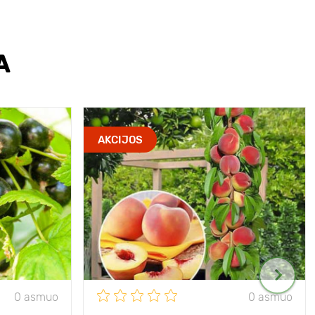
A
AKCIJOS
0 asmuo
0 asmuo