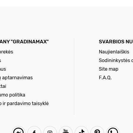
ANY "GRADINAMAX"
SVARBIOS N
prekės
Naujienlaiškis
s
Sodininkystės 
mus
Site map
ų aptarnavimas
F.A.Q.
tai
umo politika
o ir pardavimo taisyklė