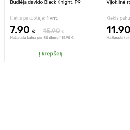
Budlėja davido Black Knight, P9
Vijoklinė 
Kiekis pakuotėje:
1 vnt.
Kiekis pak
7.90
11.9
15.90
€
€
Mažiausia kaina per 30 dienų:* 15.90 €
Mažiausia kai
Į krepšelį