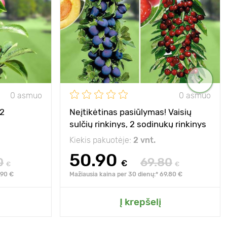
0 asmuo
0 asmuo
C2
Neįtikėtinas pasiūlymas! Vaisių
sulčių rinkinys, 2 sodinukų rinkinys
Kiekis pakuotėje:
2 vnt.
50.90
0
69.80
€
€
€
.90 €
Mažiausia kaina per 30 dienų:* 69.80 €
Į krepšelį