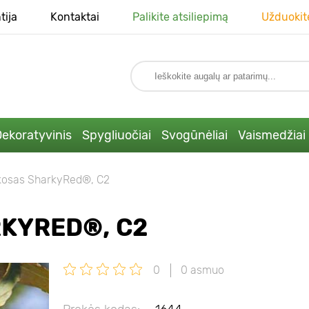
tija
Kontaktai
Palikite atsiliepimą
Užduokit
ekoratyvinis
Spygliuočiai
Svogūnėliai
Vaismedžiai
kosas SharkyRed®, C2
KYRED®, C2
0
0 asmuo