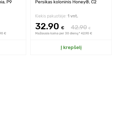
ia, Р9
Persikas koloninis Honey®, C2
Kiekis pakuotėje:
1 vnt.
32.90
42.90
€
€
.90 €
Mažiausia kaina per 30 dienų:* 42.90 €
Į krepšelį