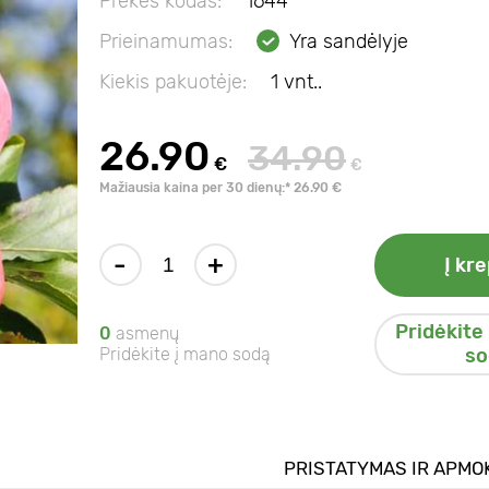
Prekės kodas:
1644
Prieinamumas:
Yra sandėlyje
Kiekis pakuotėje:
1 vnt..
26.90
34.90
€
€
Mažiausia kaina per 30 dienų:* 26.90 €
-
+
Į kre
Pridėkite
0
asmenų
Pridėkite į mano sodą
so
PRISTATYMAS IR APMO