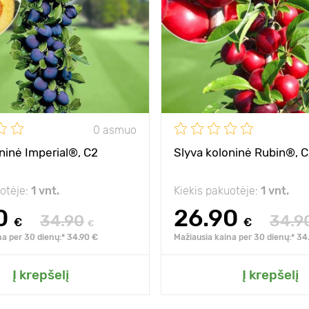
0 asmuo
ninė Imperial®, C2
Slyva koloninė Rubin®, 
uotėje:
1 vnt.
Kiekis pakuotėje:
1 vnt.
0
26.90
34.90
34.9
€
€
€
na per 30 dienų:* 34.90 €
Mažiausia kaina per 30 dienų:* 34
Į krepšelį
Į krepšelį