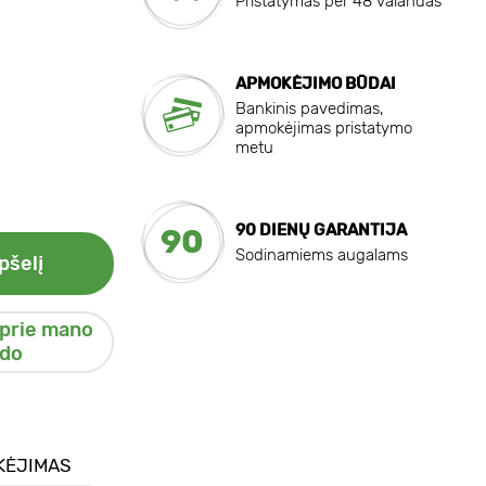
Pristatymas per 48 valandas
APMOKĖJIMO BŪDAI
Bankinis pavedimas,
apmokėjimas pristatymo
metu
90 DIENŲ GARANTIJA
90
Sodinamiems augalams
pšelį
 prie mano
do
KĖJIMAS