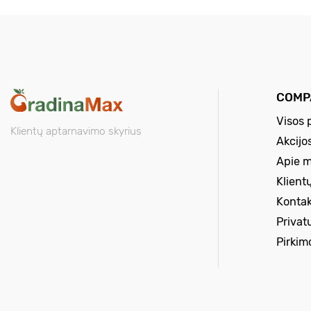
COMP
Visos 
Klientų aptarnavimo skyrius
Akcijo
Apie 
Klient
Kontak
Privat
Pirkim