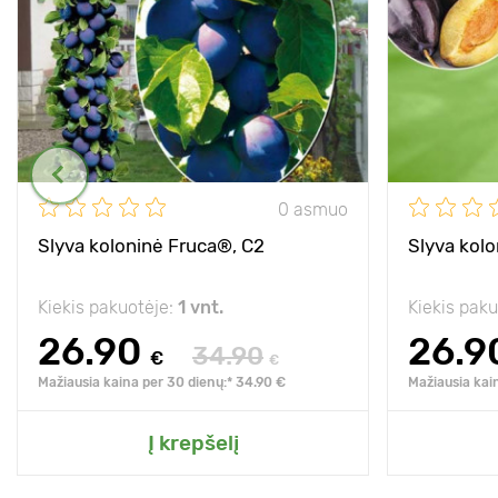
0 asmuo
Slyva koloninė Fruca®, C2
Slyva kolo
Kiekis pakuotėje:
1 vnt.
Kiekis pak
26.90
26.9
34.90
€
€
Mažiausia kaina per 30 dienų:* 34.90 €
Mažiausia kai
Į krepšelį