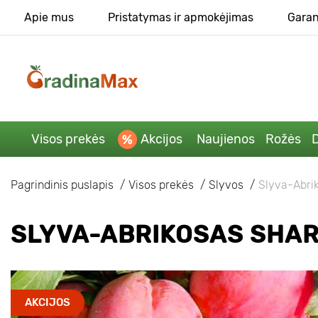
Apie mus
Pristatymas ir apmokėjimas
Garan
Visos prekės
Akcijos
Naujienos
Rožės
D
Pagrindinis puslapis
Visos prekės
Slyvos
Slyva-Abri
SLYVA-ABRIKOSAS SHAR
AKCIJOS