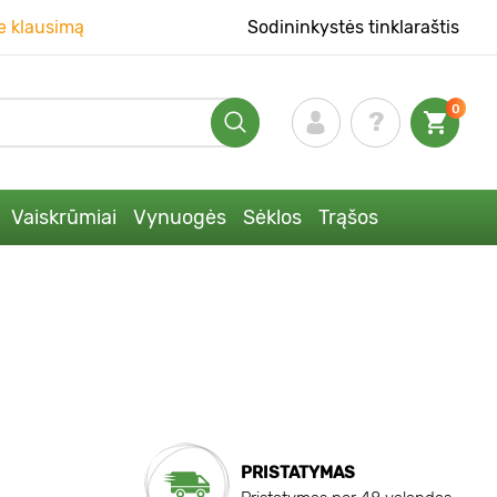
e klausimą
Sodininkystės tinklaraštis
0
Vaiskrūmiai
Vynuogės
Sėklos
Trąšos
PRISTATYMAS