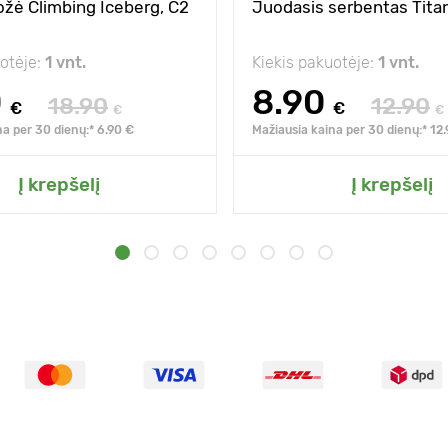
rožė Climbing Iceberg, C2
Juodasis serbentas Titan
uotėje:
1 vnt.
Kiekis pakuotėje:
1 vnt.
0
8.90
18.90
12.90
€
€
€
€
na per 30 dienų:* 6.90 €
Mažiausia kaina per 30 dienų:* 12
Į krepšelį
Į krepšelį