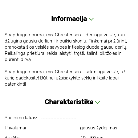
Informacija
Snapdragon burna, mix Chrestensen - derlinga veislė, kuri
džiugins gausiu derliumi ir puikiu skoniu. Tinkamai prižiūrint,
pranoksta šios veislės savybes ir tiesiog duoda gausų derlių.
Reikalinga priežiūra: reikia laistyti, tręšti, šalinti piktžoles ir
purenti dirvą.
Snapdragon burna, mix Chrestensen - sėkminga veislė, už
kurią padėkosite! Būtinai užsisakykite sėklų ir liksite labai
patenkinti!
Charakteristika
Sodinimo laikas:
Privalumai
gausus žydėjimas