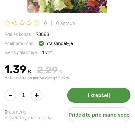
0
0 asmuo
Prekės kodas:
78888
Prieinamumas:
Yra sandėlyje
Kiekis pakuotėje:
1 vnt..
1.39
2.29
€
€
Mažiausia kaina per 30 dienų:* 2.29 €
-
+
Į krepšelį
0
asmenų
Pridėkite prie mano sodo
Pridėkite į mano sodą