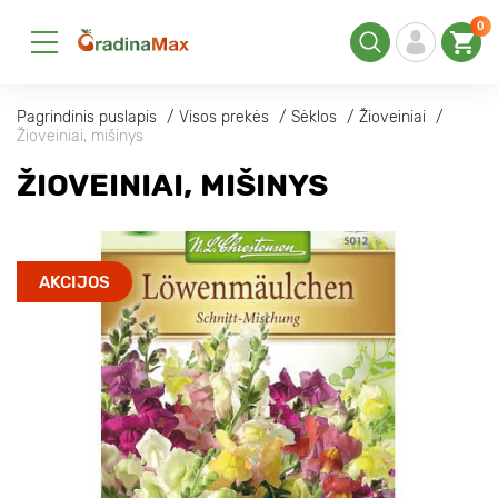
0
Pagrindinis puslapis
Visos prekės
Sėklos
Žioveiniai
Žioveiniai, mišinys
ŽIOVEINIAI, MIŠINYS
AKCIJOS