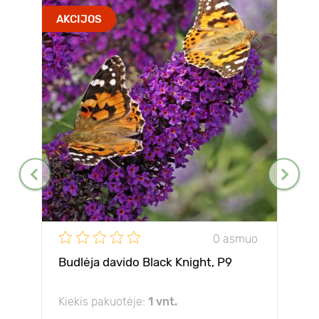
AKCIJOS
0 asmuo
Budlėja davido Black Knight, P9
Kiekis pakuotėje:
1 vnt.