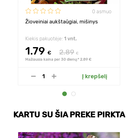
0 asmuo
Žioveiniai aukštaūgiai, mišinys
Kiekis pakuotėje:
1 vnt.
1.79
2.89
€
€
Mažiausia kaina per 30 dienų:* 2.89 €
Į krepšelį
KARTU SU ŠIA PREKE PIRKTA