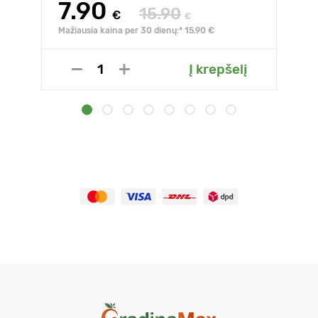
7.90
15.90
€
€
Mažiausia kaina per 30 dienų:* 15.90 €
Į krepšelį