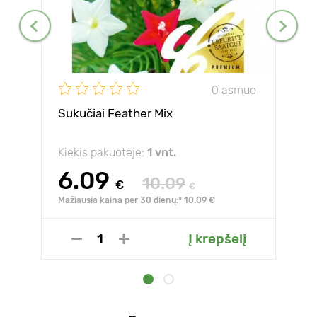
0 asmuo
Sukučiai Feather Mix
Kiekis pakuotėje:
1 vnt.
6.09
10.09
€
€
Mažiausia kaina per 30 dienų:* 10.09 €
Į krepšelį