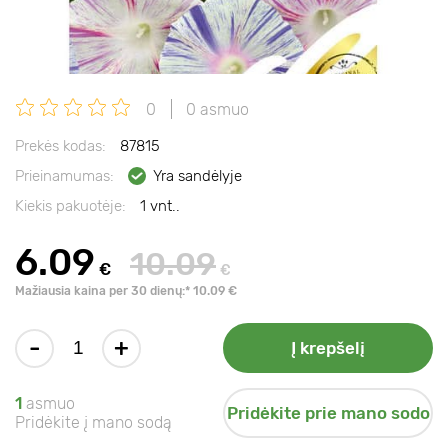
0
0 asmuo
Prekės kodas:
87815
Prieinamumas:
Yra sandėlyje
Kiekis pakuotėje:
1 vnt..
6.09
10.09
€
€
Mažiausia kaina per 30 dienų:* 10.09 €
-
+
Į krepšelį
1
asmuo
Pridėkite prie mano sodo
Pridėkite į mano sodą