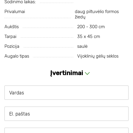
Sodinimo laikas:
Privalumai
daug piltuvėlio formos
žiedų
Aukštis
200 - 300 cm
Tarpai
35 х 45 cm
Pozicija
saulė
Augalo tipas
Vijoklinių gėlių sėklos
Įvertinimai