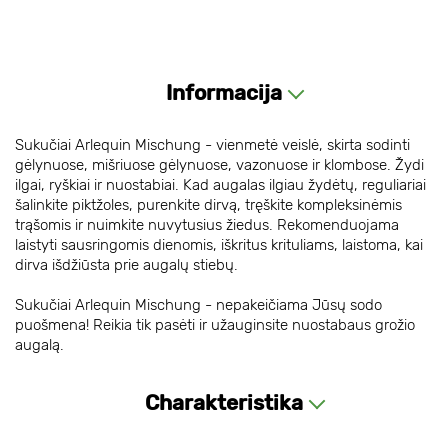
Informacija
Sukučiai Arlequin Mischung - vienmetė veislė, skirta sodinti
gėlynuose, mišriuose gėlynuose, vazonuose ir klombose. Žydi
ilgai, ryškiai ir nuostabiai. Kad augalas ilgiau žydėtų, reguliariai
šalinkite piktžoles, purenkite dirvą, tręškite kompleksinėmis
trąšomis ir nuimkite nuvytusius žiedus. Rekomenduojama
laistyti sausringomis dienomis, iškritus krituliams, laistoma, kai
dirva išdžiūsta prie augalų stiebų.
Sukučiai Arlequin Mischung - nepakeičiama Jūsų sodo
puošmena! Reikia tik pasėti ir užauginsite nuostabaus grožio
augalą.
Charakteristika