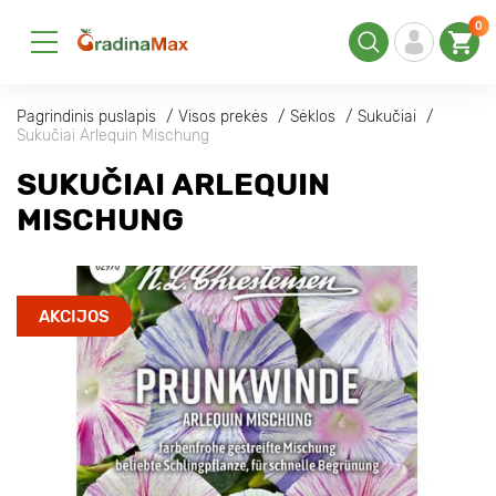
0
Pagrindinis puslapis
Visos prekės
Sėklos
Sukučiai
Sukučiai Arlequin Mischung
SUKUČIAI ARLEQUIN
MISCHUNG
AKCIJOS