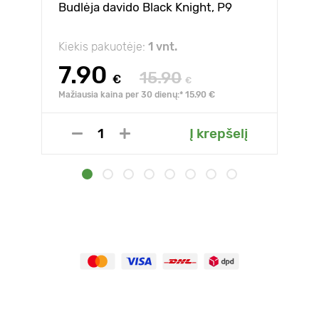
Budlėja davido Black Knight, P9
Kiekis pakuotėje:
1 vnt.
7.90
15.90
€
€
Mažiausia kaina per 30 dienų:* 15.90 €
Į krepšelį