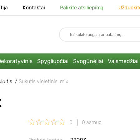
tija
Kontaktai
Palikite atsiliepimą
Užduokit
ekoratyvinis
Spygliuočiai
Svogūnėliai
Vaismedžiai
ukutis
Sukutis violetinis, mix
X
0
0 asmuo