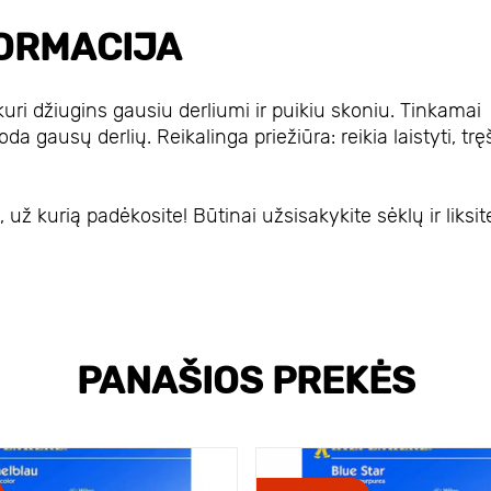
ORMACIJA
kuri džiugins gausiu derliumi ir puikiu skoniu. Tinkamai
da gausų derlių. Reikalinga priežiūra: reikia laistyti, tręš
už kurią padėkosite! Būtinai užsisakykite sėklų ir liksit
PANAŠIOS PREKĖS