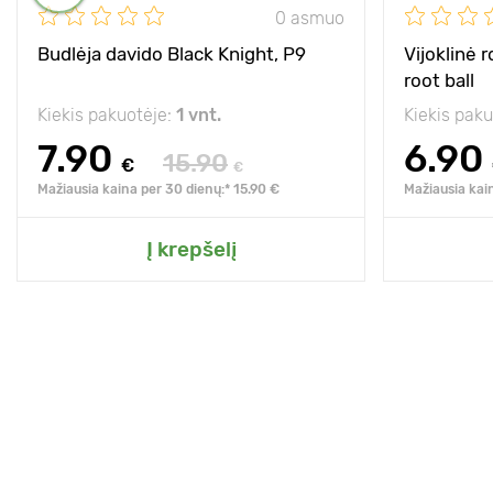
0 asmuo
Budlėja davido Black Knight, P9
Vijoklinė 
root ball
Kiekis pakuotėje:
1 vnt.
Kiekis pak
7.90
6.90
15.90
€
€
Mažiausia kaina per 30 dienų:* 15.90 €
Mažiausia kai
Į krepšelį