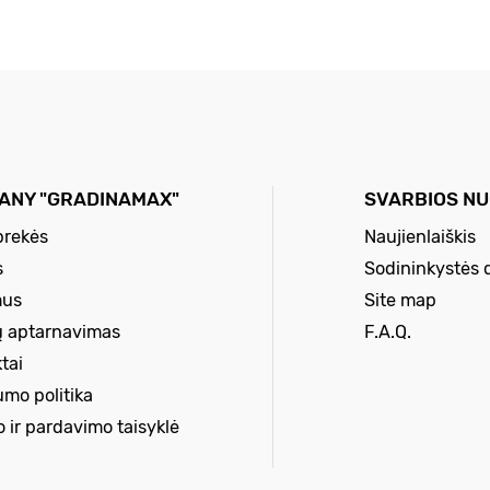
ANY "GRADINAMAX"
SVARBIOS N
prekės
Naujienlaiškis
s
Sodininkystės 
mus
Site map
ų aptarnavimas
F.A.Q.
tai
umo politika
o ir pardavimo taisyklė