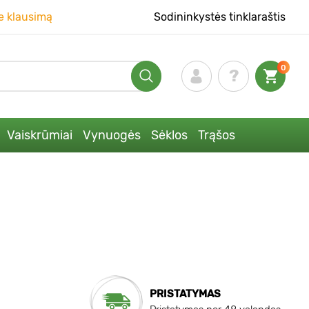
e klausimą
Sodininkystės tinklaraštis
0
Vaiskrūmiai
Vynuogės
Sėklos
Trąšos
PRISTATYMAS