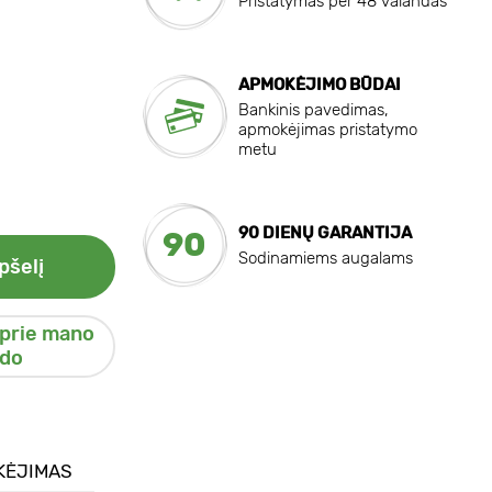
Pristatymas per 48 valandas
APMOKĖJIMO BŪDAI
Bankinis pavedimas,
apmokėjimas pristatymo
metu
90 DIENŲ GARANTIJA
90
Sodinamiems augalams
pšelį
 prie mano
do
KĖJIMAS