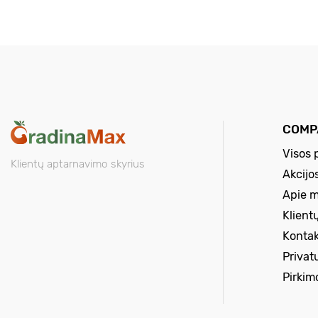
COMP
Visos 
Klientų aptarnavimo skyrius
Akcijo
Apie 
Klient
Kontak
Privat
Pirkim