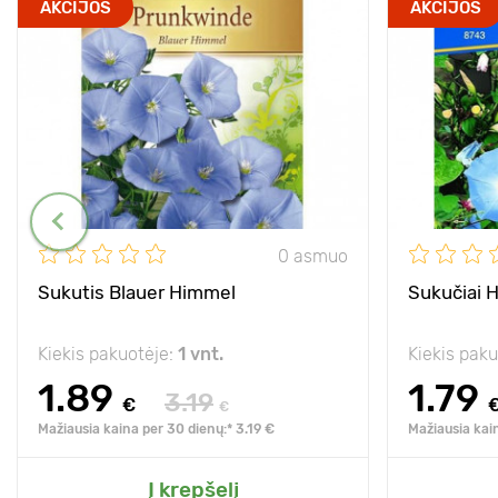
AKCIJOS
AKCIJOS
0 asmuo
Sukutis Blauer Himmel
Sukučiai 
Kiekis pakuotėje:
1 vnt.
Kiekis pak
1.89
1.79
3.19
€
€
Mažiausia kaina per 30 dienų:* 3.19 €
Mažiausia kai
Į krepšelį