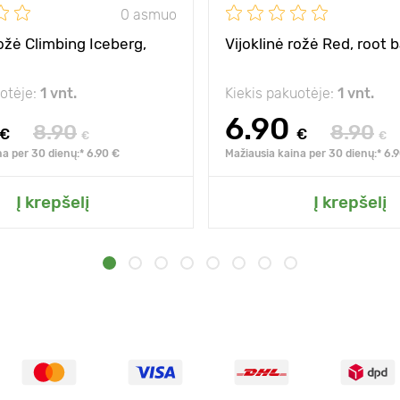
0 asmuo
rožė Climbing Iceberg,
Vijoklinė rožė Red, root b
uotėje:
1 vnt.
Kiekis pakuotėje:
1 vnt.
6.90
8.90
8.90
€
€
€
€
na per 30 dienų:* 6.90 €
Mažiausia kaina per 30 dienų:* 6.
Į krepšelį
Į krepšelį