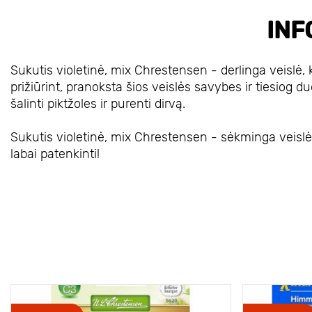
INF
Sukutis violetinė, mix Chrestensen - derlinga veislė, 
prižiūrint, pranoksta šios veislės savybes ir tiesiog duo
šalinti piktžoles ir purenti dirvą.
Sukutis violetinė, mix Chrestensen - sėkminga veislė, 
labai patenkinti!