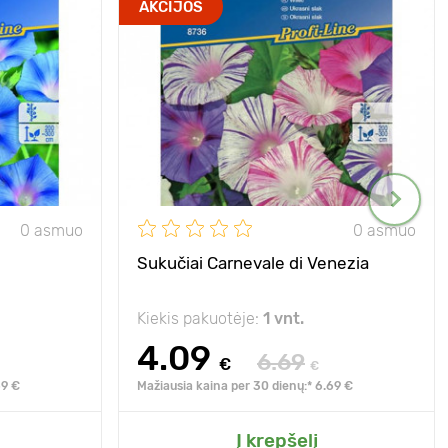
AKCIJOS
0 asmuo
0 asmuo
Sukučiai Carnevale di Venezia
Kiekis pakuotėje:
1 vnt.
4.09
6.69
€
€
69 €
Mažiausia kaina per 30 dienų:* 6.69 €
Į krepšelį