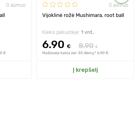
0 asmuo
0 asmuo
all
Vijoklinė rožė Mushimara, root ball
Kiekis pakuotėje:
1 vnt.
6.90
8.90
€
€
90 €
Mažiausia kaina per 30 dienų:* 6.90 €
Į krepšelį