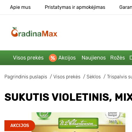
Apie mus
Pristatymas ir apmokėjimas
Garan
Visos prekės
Akcijos
Naujienos
Rožės
D
Pagrindinis puslapis
Visos prekės
Sėklos
Trispalvis s
SUKUTIS VIOLETINIS, MI
AKCIJOS