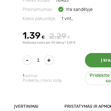
Prekės kodas:
78983
Prieinamumas:
Yra sandėlyje
Kiekis pakuotėje:
1 vnt..
1.39
2.29
€
€
Mažiausia kaina per 30 dienų:* 2.29 €
-
+
Į kre
Pridėkite
1
asmuo
Pridėkite į mano sodą
so
ĮVERTINIMAI
PRISTATYMAS IR APMO