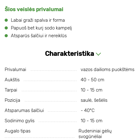
Šios veislės privalumai
Labai graži spalva ir forma
Papuoš bet kurį sodo kampelį
Atsparūs šalčiui ir nereiklūs
Charakteristika
Privalumai
vazos dailioms puokštėms
Aukštis
40 - 50 cm
Tarpai
10 - 15 cm
Pozicija
saulė, šešėlis
Atsparumas šalčiui
- 40°C
Sodinimo gylis
10 - 15 cm
Augalo tipas
Rudeniniai gėlių
svogūnėliai