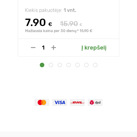
Kiekis pakuotėje:
1 vnt.
7.90
15.90
€
€
Mažiausia kaina per 30 dienų:* 15.90 €
Į krepšelį