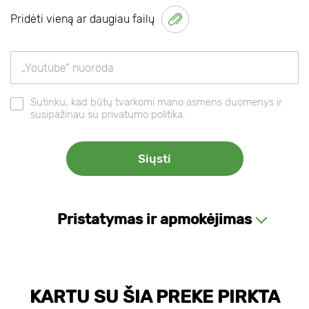
Pridėti vieną ar daugiau failų
Sutinku, kad būtų tvarkomi mano asmens duomenys ir
susipažinau su privatumo politika.
Pristatymas ir apmokėjimas
KARTU SU ŠIA PREKE PIRKTA