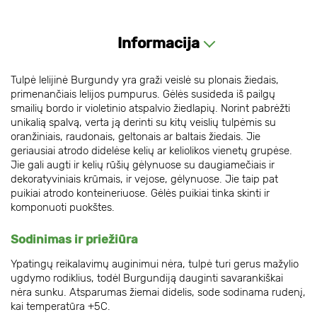
Informacija
Tulpė lelijinė Burgundy yra graži veislė su plonais žiedais,
primenančiais lelijos pumpurus. Gėlės susideda iš pailgų
smailių bordo ir violetinio atspalvio žiedlapių. Norint pabrėžti
unikalią spalvą, verta ją derinti su kitų veislių tulpėmis su
oranžiniais, raudonais, geltonais ar baltais žiedais. Jie
geriausiai atrodo didelėse kelių ar keliolikos vienetų grupėse.
Jie gali augti ir kelių rūšių gėlynuose su daugiamečiais ir
dekoratyviniais krūmais, ir vejose, gėlynuose. Jie taip pat
puikiai atrodo konteineriuose. Gėlės puikiai tinka skinti ir
komponuoti puokštes.
Sodinimas ir priežiūra
Ypatingų reikalavimų auginimui nėra, tulpė turi gerus mažylio
ugdymo rodiklius, todėl Burgundiją dauginti savarankiškai
nėra sunku. Atsparumas žiemai didelis, sode sodinama rudenį,
kai temperatūra +5C.