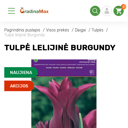
0
Pagrindinis puslapis
Visos prekės
Daigai
Tulpės
Tulpė lelijinė Burgundy
TULPĖ LELIJINĖ BURGUNDY
NAUJIENA
AKCIJOS