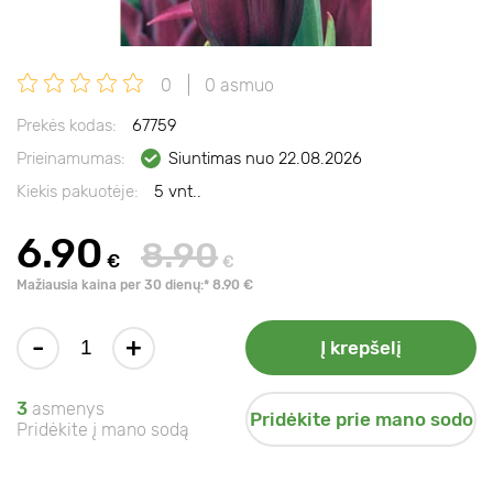
0
0 asmuo
Prekės kodas:
67759
Prieinamumas:
Siuntimas nuo 22.08.2026
Kiekis pakuotėje:
5 vnt..
6.90
8.90
€
€
Mažiausia kaina per 30 dienų:* 8.90 €
-
+
Į krepšelį
3
asmenys
Pridėkite prie mano sodo
Pridėkite į mano sodą