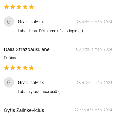
G
GradinaMax
26 birželio mėn. 2024
Laba diena. Dėkojame už atsiliepimą:)
Dalia Strazdauskiene
08 birželio mėn. 2024
Puikios
G
GradinaMax
26 birželio mėn. 2024
Labas rytas! Labai ačiū :)
Gytis Zalinkevicius
27 gegužės mėn. 2024