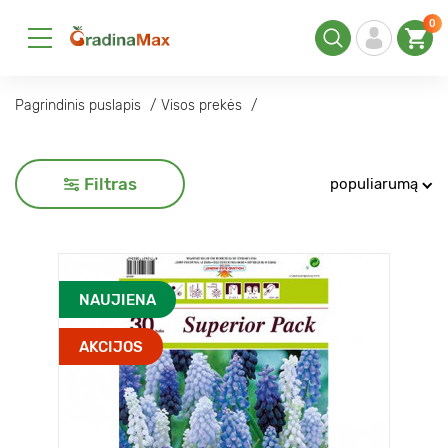
0
Pagrindinis puslapis
Visos prekės
Filtras
populiarumą
NAUJIENA
AKCIJOS