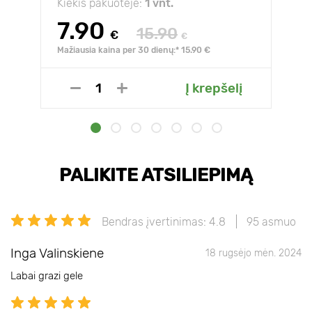
Kiekis pakuotėje:
1 vnt.
7.90
15.90
€
€
Mažiausia kaina per 30 dienų:* 15.90 €
Į krepšelį
PALIKITE ATSILIEPIMĄ
Bendras įvertinimas: 4.8
95 asmuo
Inga Valinskiene
18 rugsėjo mėn. 2024
Labai grazi gele