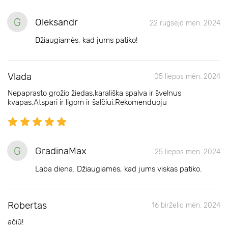
G
Oleksandr
22 rugsėjo mėn. 2024
Džiaugiamės, kad jums patiko!
Vlada
05 liepos mėn. 2024
Nepaprasto grožio žiedas,karališka spalva ir švelnus
kvapas.Atspari ir ligom ir šalčiui.Rekomenduoju
G
GradinaMax
25 liepos mėn. 2024
Laba diena. Džiaugiamės, kad jums viskas patiko.
Robertas
16 birželio mėn. 2024
ačiū!