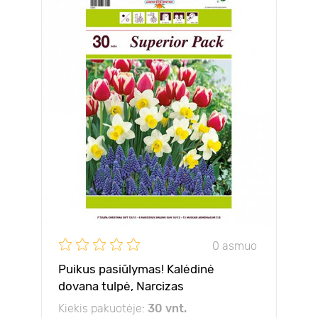
0 asmuo
Puikus pasiūlymas! Kalėdinė
dovana tulpė, Narcizas
besišypsanti saulė, Muscari
Kiekis pakuotėje:
30 vnt.