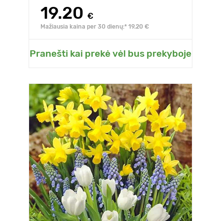
armėniškas, 30 svogūnėlių rinkinys
19.20
€
Mažiausia kaina per 30 dienų:* 19.20 €
Pranešti kai prekė vėl bus prekyboje