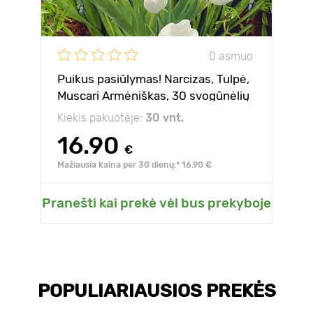
0 asmuo
Puikus pasiūlymas! Narcizas, Tulpė,
Muscari Armėniškas, 30 svogūnėlių
rinkinys
Kiekis pakuotėje:
30 vnt.
16.90
€
Mažiausia kaina per 30 dienų:* 16.90 €
Pranešti kai prekė vėl bus prekyboje
POPULIARIAUSIOS PREKĖS