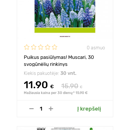
0 asmuo
Puikus pasiūlymas! Muscari, 30
svogūnėlių rinkinys
Kiekis pakuotėje:
30 vnt.
11.90
15.90
€
€
Mažiausia kaina per 30 dienų:* 15.90 €
Į krepšelį