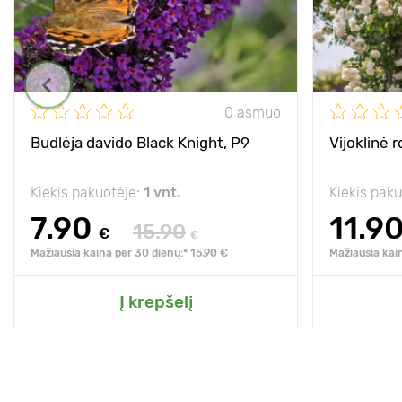
0 asmuo
Budlėja davido Black Knight, P9
Vijoklinė 
Kiekis pakuotėje:
1 vnt.
Kiekis pak
7.90
11.9
15.90
€
€
Mažiausia kaina per 30 dienų:* 15.90 €
Mažiausia kai
Į krepšelį