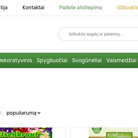
tija
Kontaktai
Palikite atsiliepimą
Užduokit
ekoratyvinis
Spygliuočiai
Svogūnėliai
Vaismedžiai
l:
populiarumą