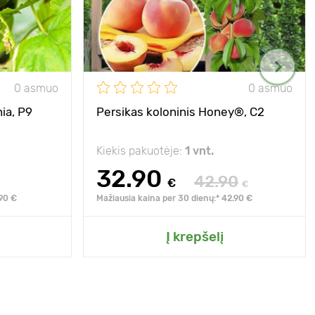
0 asmuo
0 asmuo
ia, Р9
Persikas koloninis Honey®, C2
Kiekis pakuotėje:
1 vnt.
32.90
42.90
€
€
.90 €
Mažiausia kaina per 30 dienų:* 42.90 €
Į krepšelį