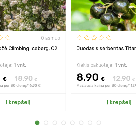
0 asmuo
rožė Climbing Iceberg, C2
Juodasis serbentas Titan
uotėje:
1 vnt.
Kiekis pakuotėje:
1 vnt.
0
8.90
18.90
12.90
€
€
€
€
na per 30 dienų:* 6.90 €
Mažiausia kaina per 30 dienų:* 12
Į krepšelį
Į krepšelį