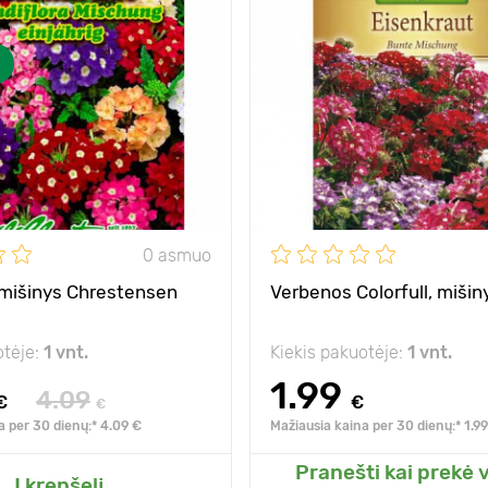
40 - 45 cm
Privalumai
graž
augalas
25 х 30 cm
Aukštis
saulė
Tarpai
Pozicija
0 asmuo
mišinys Chrestensen
Verbenos Colorfull, mišin
otėje:
1 vnt.
Kiekis pakuotėje:
1 vnt.
1.99
4.09
€
€
€
a per 30 dienų:* 4.09 €
Mažiausia kaina per 30 dienų:* 1.9
Pranešti kai prekė 
ite prie mano sodo
Pridėkite prie man
Į krepšelį