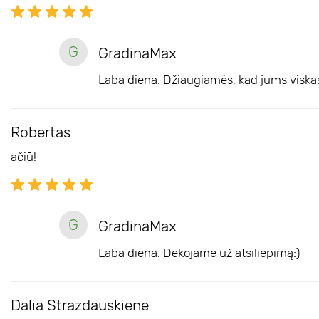
G
GradinaMax
Laba diena. Džiaugiamės, kad jums viska
Robertas
ačiū!
G
GradinaMax
Laba diena. Dėkojame už atsiliepimą:)
Dalia Strazdauskiene