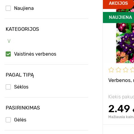
Aukštis
AKCIJOS
Naujiena
Tarpai
NAUJIENA
Pozicija
KATEGORIJOS
V
Vaistinės verbenos
PAGAL TIPĄ
Verbenos, 
Sėklos
Kiekis paku
2.49
PASIRINKIMAS
Mažiausia kain
Gėlės
Pridėk