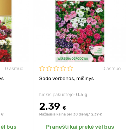
us žemaūgis
Privalumai
ilgas, ryškus
 su dideliais
žydėjimo laikas
žiedynais
Aukštis
20 - 40 cm
15 - 20 cm
Tarpai
20 х 30 cm
20 х 25 cm
Pozicija
saulė
saulė
0 asmuo
0 asmuo
ys
Sodo verbenos, mišinys
Kiekis pakuotėje:
0.5 g
2.39
€
9 €
Mažiausia kaina per 30 dienų:* 2.39 €
vėl bus
Pranešti kai prekė vėl bus
o sodo
Pridėkite prie mano sodo