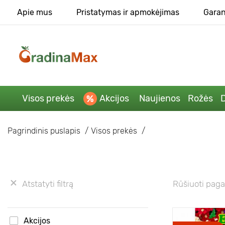
Apie mus
Pristatymas ir apmokėjimas
Garan
Visos prekės
Akcijos
Naujienos
Rožės
D
Pagrindinis puslapis
Visos prekės
Atstatyti filtrą
Rūšiuoti paga
Akcijos