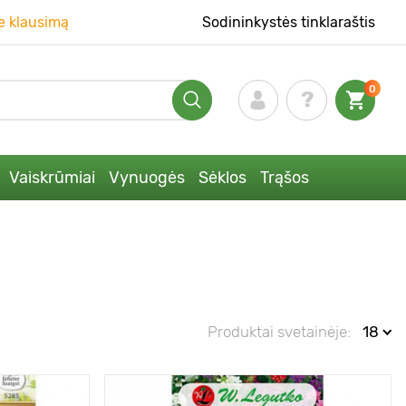
e klausimą
Sodininkystės tinklaraštis
0
Vaiskrūmiai
Vynuogės
Sėklos
Trąšos
Produktai svetainėje:
18