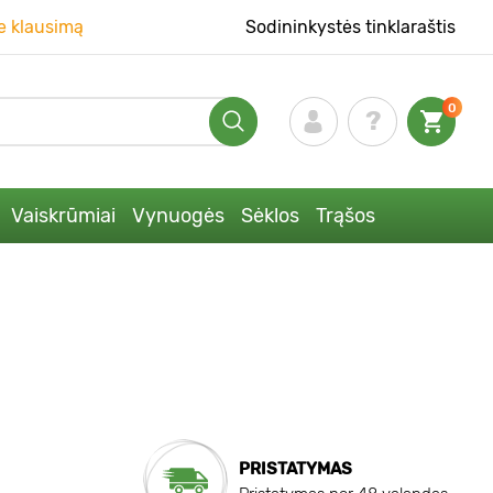
e klausimą
Sodininkystės tinklaraštis
0
Vaiskrūmiai
Vynuogės
Sėklos
Trąšos
PRISTATYMAS