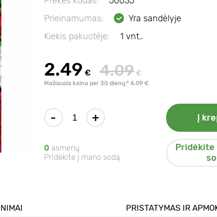
Prekės kodas:
50035
Prieinamumas:
Yra sandėlyje
Kiekis pakuotėje:
1 vnt..
2.49
4.09
€
€
Mažiausia kaina per 30 dienų:* 4.09 €
-
+
Į kre
Pridėkite
0
asmenų
Pridėkite į mano sodą
so
INIMAI
PRISTATYMAS IR APMO