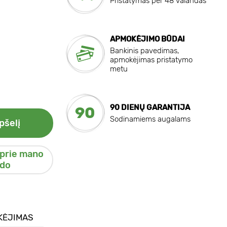
Pristatymas per 48 valandas
APMOKĖJIMO BŪDAI
Bankinis pavedimas,
apmokėjimas pristatymo
metu
90 DIENŲ GARANTIJA
90
Sodinamiems augalams
pšelį
 prie mano
do
KĖJIMAS