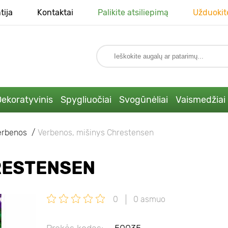
tija
Kontaktai
Palikite atsiliepimą
Užduokit
ekoratyvinis
Spygliuočiai
Svogūnėliai
Vaismedžiai
erbenos
Verbenos, mišinys Chrestensen
RESTENSEN
0
0 asmuo