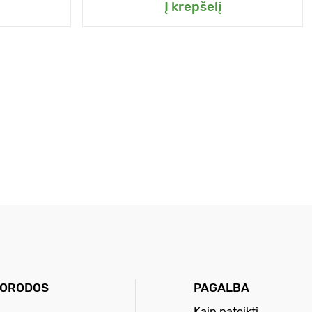
Į krepšelį
UORODOS
PAGALBA
Kaip pateikti