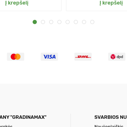
Į krepšelį
Į krepšelį
ANY "GRADINAMAX"
SVARBIOS N
prekės
Naujienlaiškis