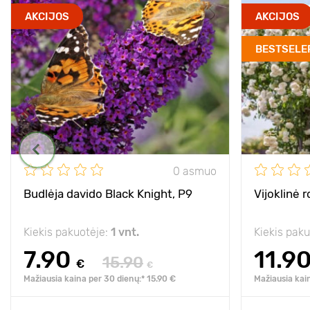
AKCIJOS
AKCIJOS
BESTSELE
0 asmuo
Budlėja davido Black Knight, P9
Vijoklinė 
Kiekis pakuotėje:
1 vnt.
Kiekis pak
7.90
11.9
15.90
€
€
Mažiausia kaina per 30 dienų:* 15.90 €
Mažiausia kai