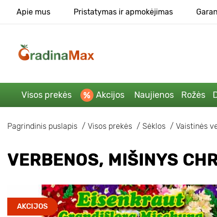
Apie mus
Pristatymas ir apmokėjimas
Garan
Visos prekės
Akcijos
Naujienos
Rožės
D
Pagrindinis puslapis
Visos prekės
Sėklos
Vaistinės v
VERBENOS, MIŠINYS CH
AKCIJOS