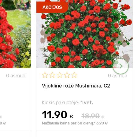
AKCIJOS
0 asmuo
0 asmuo
Vijoklinė rožė Mushimara, C2
Kiekis pakuotėje:
1 vnt.
11.90
18.90
€
€
€
90 €
Mažiausia kaina per 30 dienų:* 6.90 €