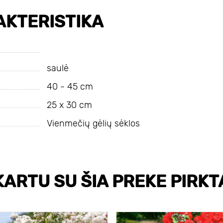
KTERISTIKA
saulė
40 - 45 cm
25 х 30 cm
Vienmečių gėlių sėklos
KARTU SU ŠIA PREKE PIRKT