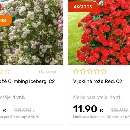
AKCIJOS
RIS
0 asmuo
rožė Climbing Iceberg, C2
Vijoklinė rožė Red, C2
uotėje:
1 vnt.
Kiekis pakuotėje:
1 vnt.
0
11.90
18.90
18.90
€
€
€
na per 30 dienų:* 6.90 €
Mažiausia kaina per 30 dienų:* 6.