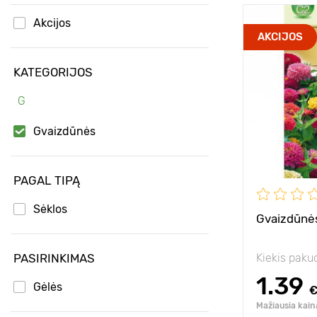
Akcijos
Aukštis
AKCIJOS
Tarpai
KATEGORIJOS
Pozicija
G
Privalumai
Gvaizdūnės
PAGAL TIPĄ
Sėklos
Gvaizdūnės
PASIRINKIMAS
Kiekis paku
1.39
Gėlės
Mažiausia kain