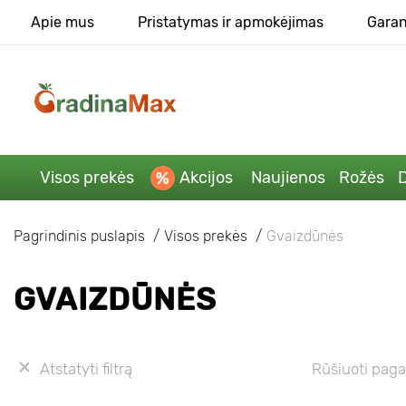
Apie mus
Pristatymas ir apmokėjimas
Garan
Visos prekės
Akcijos
Naujienos
Rožės
D
Pagrindinis puslapis
Visos prekės
Gvaizdūnės
GVAIZDŪNĖS
Atstatyti filtrą
Rūšiuoti paga