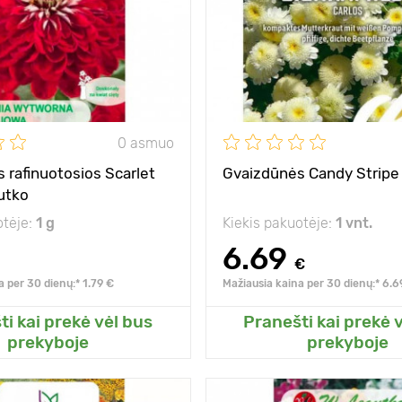
saulėta vieta
Pozicija
Privalumai
itin 
0 asmuo
 rafinuotosios Scarlet
Gvaizdūnės Candy Stripe
utko
otėje:
1 g
Kiekis pakuotėje:
1 vnt.
6.69
€
a per 30 dienų:* 1.79 €
Mažiausia kaina per 30 dienų:* 6.6
ti kai prekė vėl bus
Pranešti kai prekė 
ite prie mano sodo
Pridėkite prie man
prekyboje
prekyboje