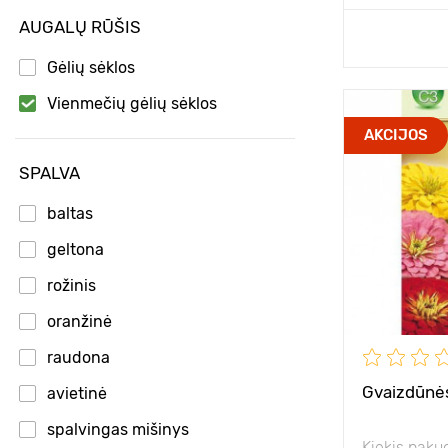
AUGALŲ RŪŠIS
Pridėk
Gėlių sėklos
Vienmečių gėlių sėklos
Aukštis
AKCIJOS
Tarpai
SPALVA
Pozicija
baltas
geltona
Privalumai
rožinis
oranžinė
raudona
Gvaizdūnės
avietinė
spalvingas mišinys
Kiekis paku