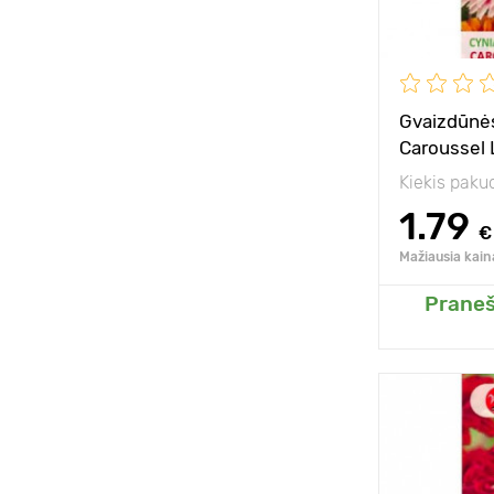
Gvaizdūnės
Caroussel
Kiekis paku
1.79
€
Mažiausia kain
Praneš
Pridėk
Aukštis
Tarpai