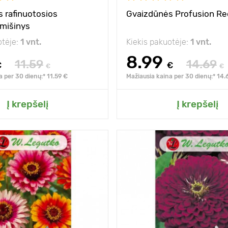
 rafinuotosios
Gvaizdūnės Profusion Re
 mišinys
otėje:
1 vnt.
Kiekis pakuotėje:
1 vnt.
8.99
11.59
14.69
€
€
€
€
a per 30 dienų:* 11.59 €
Mažiausia kaina per 30 dienų:* 14.
ite prie mano sodo
Pridėkite prie man
Į krepšelį
Į krepšelį
60 - 80 cm
Aukštis
20 х 30 cm
Tarpai
saulėta vieta
Pozicija