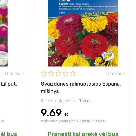
40 - 55 cм
Aukštis
50 - 60 cm
20 х 30 cm
Tarpai
25 х 20 cm
saulėta vieta
Pozicija
saulė
Privalumai
džiugina nuostabiu
spalvų žaismu
0 asmuo
0 asmuo
Liliput,
Gvaizdūnės rafinuotosios Espana,
mišinys
Kiekis pakuotėje:
1 vnt.
9.69
€
9 €
Mažiausia kaina per 30 dienų:* 9.69 €
vėl bus
Pranešti kai prekė vėl bus