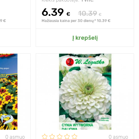
6.39
10.39
€
€
59 €
Mažiausia kaina per 30 dienų:* 10.39 €
o sodo
Pridėkite prie mano sodo
Į krepšelį
20 - 30 cm
Aukštis
60 - 80 cm
25 х 25 cm
Tarpai
20 х 30 cm
saulė
Pozicija
saulėta vieta
s gėlių grožis
0 asmuo
0 asmuo