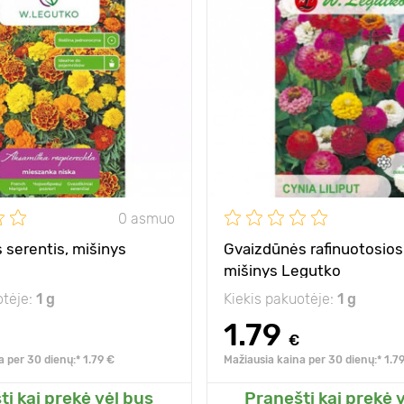
25 - 30 cm
Aukštis
30 х 35 cm
Tarpai
saulė, pusiau
Pozicija
išsklaidyta
spalvingas kilimas
0 asmuo
 serentis, mišinys
Gvaizdūnės rafinuotosios 
mišinys Legutko
otėje:
1 g
Kiekis pakuotėje:
1 g
1.79
€
a per 30 dienų:* 1.79 €
Mažiausia kaina per 30 dienų:* 1.7
ti kai prekė vėl bus
Pranešti kai prekė 