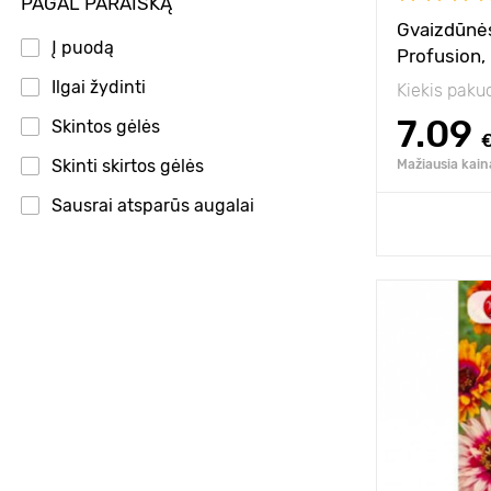
PAGAL PARAIŠKĄ
Gvaizdūnės
Į puodą
Profusion,
Ilgai žydinti
Kiekis paku
7.09
Skintos gėlės
Skinti skirtos gėlės
Mažiausia kain
Sausrai atsparūs augalai
Pridėk
Aukštis
Tarpai
Pozicija