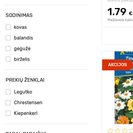
1.79
€
SODINIMAS
Mažiausia kain
kovas
Pridėk
balandis
gegužė
birželis
Aukštis
AKCIJOS
Tarpai
PREKIŲ ŽENKLAI
Pozicija
Legutko
Privalumai
Chrestensen
Kiepenkerl