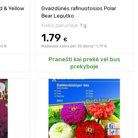
d & Yellow
Gvaizdūnės rafinuotosios Polar
Bear Legutko
Kiekis pakuotėje:
1 g
1.79
€
69 €
Mažiausia kaina per 30 dienų:* 1.79 €
Pranešti kai prekė vėl bus
o sodo
Pridėkite prie mano sodo
prekyboje
60 - 80 cm
Aukštis
80 - 100 cm
20 х 30 cm
Tarpai
30 х 20 cm
saulėta vieta
Pozicija
saulė
Privalumai
neįprastai dideli
žiedai