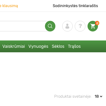
e klausimą
Sodininkystės tinklaraštis
0
Vaiskrūmiai
Vynuogės
Sėklos
Trąšos
Produktai svetainėje:
18