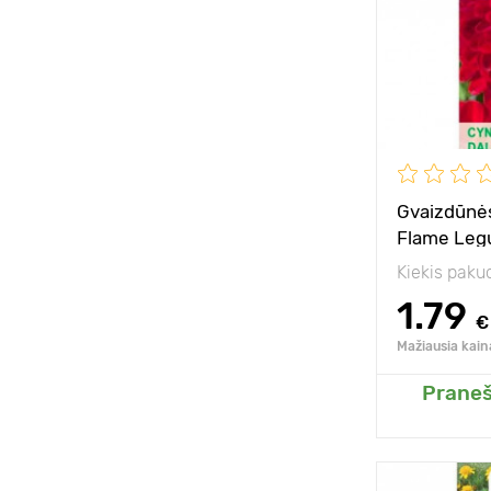
Pozicija
Gvaizdūnės
Flame Leg
Kiekis paku
1.79
€
Mažiausia kain
Praneš
Pridėk