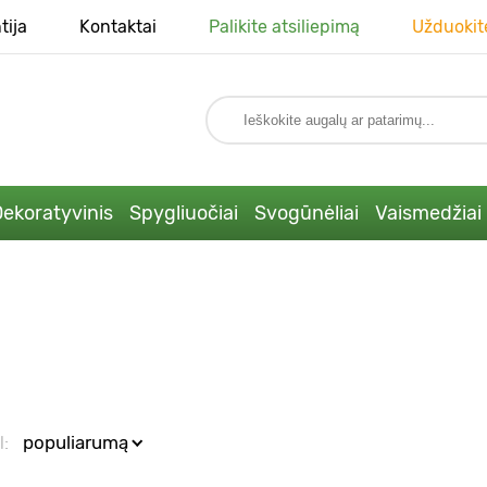
tija
Kontaktai
Palikite atsiliepimą
Užduokit
ekoratyvinis
Spygliuočiai
Svogūnėliai
Vaismedžiai
l:
populiarumą