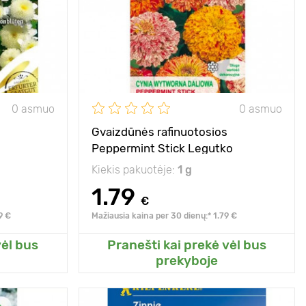
saulė
Pozicija
saulėta vieta
originali rūšis
0 asmuo
0 asmuo
Gvaizdūnės rafinuotosios
Peppermint Stick Legutko
Kiekis pakuotėje:
1 g
1.79
€
9 €
Mažiausia kaina per 30 dienų:* 1.79 €
vėl bus
Pranešti kai prekė vėl bus
o sodo
Pridėkite prie mano sodo
prekyboje