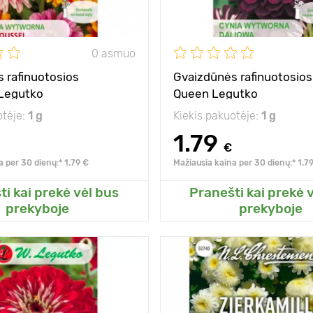
0 asmuo
 rafinuotosios
Gvaizdūnės rafinuotosios
 Legutko
Queen Legutko
otėje:
1 g
Kiekis pakuotėje:
1 g
1.79
€
a per 30 dienų:* 1.79 €
Mažiausia kaina per 30 dienų:* 1.7
ti kai prekė vėl bus
Pranešti kai prekė 
ite prie mano sodo
Pridėkite prie man
prekyboje
prekyboje
60 - 80 cm
Aukštis
20 х 30 cm
Tarpai