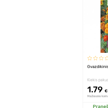
Aukštis
Tarpai
Pozicija
Privalumai
Gvazdikinis
Kiekis paku
1.79
€
Mažiausia kain
Praneš