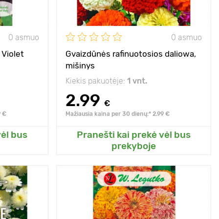
0 asmuo
0 asmuo
 Violet
Gvaizdūnės rafinuotosios daliowa,
mišinys
Kiekis pakuotėje:
1 vnt.
2.99
€
9 €
Mažiausia kaina per 30 dienų:* 2.99 €
vėl bus
Pranešti kai prekė vėl bus
o sodo
Pridėkite prie mano sodo
prekyboje
60 - 70 cm
Aukštis
60 - 80 cm
20 х 30 cm
Tarpai
20 х 30 cm